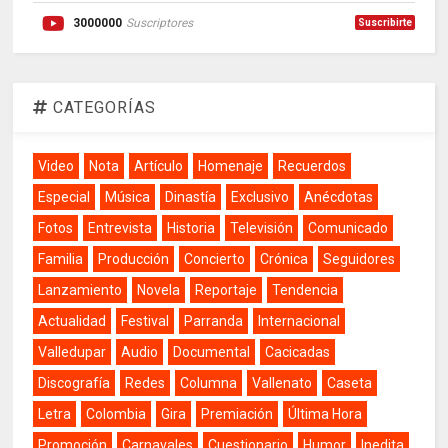
3000000
Suscriptores
Suscribirte
CATEGORÍAS
Video
Nota
Artículo
Homenaje
Recuerdos
Especial
Música
Dinastía
Exclusivo
Anécdotas
Fotos
Entrevista
Historia
Televisión
Comunicado
Familia
Producción
Concierto
Crónica
Seguidores
Lanzamiento
Novela
Reportaje
Tendencia
Actualidad
Festival
Parranda
Internacional
Valledupar
Audio
Documental
Cacicadas
Discografía
Redes
Columna
Vallenato
Caseta
Letra
Colombia
Gira
Premiación
Última Hora
Promoción
Carnavales
Cuestionario
Humor
Inedita