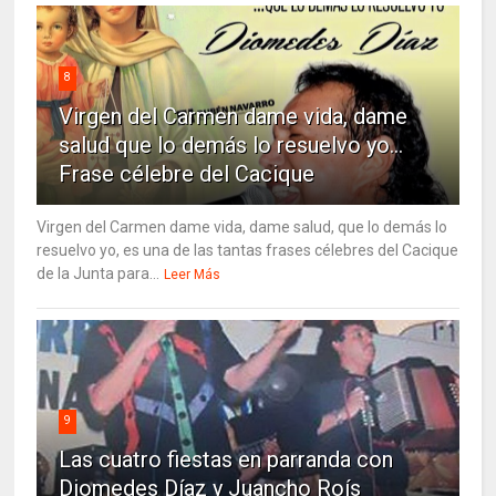
8
Virgen del Carmen dame vida, dame
salud que lo demás lo resuelvo yo…
Frase célebre del Cacique
Virgen del Carmen dame vida, dame salud, que lo demás lo
resuelvo yo, es una de las tantas frases célebres del Cacique
de la Junta para...
Leer Más
9
Las cuatro fiestas en parranda con
Diomedes Díaz y Juancho Roís