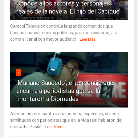
Conoce a los actores y personajes
reales de la novela ‘El hijo del Cacique’
Caracol Televisión continúa lanzando contenidos que
buscan cautivar nuevos públicos, para posicionarse, así
como el canal con mayor audienci...
Leer Más
7
‘Mariano Saucedo’, el personaje que
encarna a periodistas que se la
‘montaron’ a Diomedes
Aunque no representa a una persona específica, sí tiene
similitudes con periodistas que en la vida real hablaron del
cantante. Posibl...
Leer Más