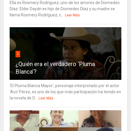
Ella es Rosmery Rodríguez, uno de los amores de Diomedes
Díaz. Elder Dayán es hijo de Diomedes Díaz y su madre se
llama Rosmery Rodríguez, c...
Leer Más
2
¿Quién era el verdadero ‘Pluma
Blanca’?
‘El Pluma Blanca Mayor’, personaje interpretado por el actor
‘Aco’ Pérez, es uno de los que más participación ha tenido en
la novela de D...
Leer Más