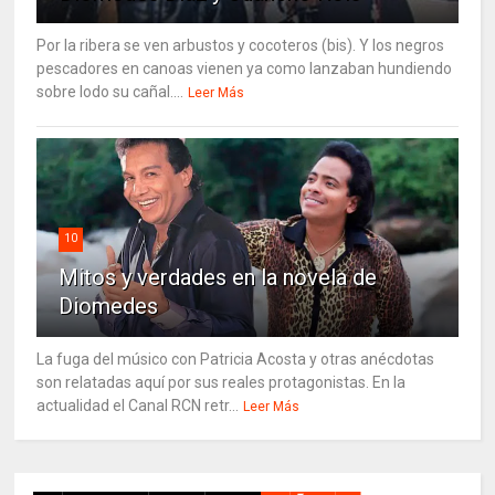
Por la ribera se ven arbustos y cocoteros (bis). Y los negros
pescadores en canoas vienen ya como lanzaban hundiendo
sobre lodo su cañal....
Leer Más
10
Mitos y verdades en la novela de
Diomedes
La fuga del músico con Patricia Acosta y otras anécdotas
son relatadas aquí por sus reales protagonistas. En la
actualidad el Canal RCN retr...
Leer Más