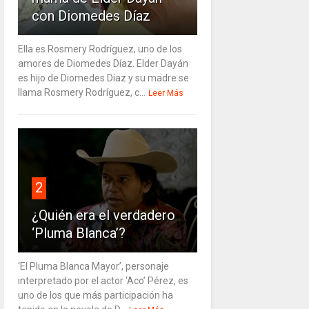
con Diomedes Díaz
Ella es Rosmery Rodríguez, uno de los
amores de Diomedes Díaz. Elder Dayán
es hijo de Diomedes Díaz y su madre se
llama Rosmery Rodríguez, c...
Leer Más
2
¿Quién era el verdadero
‘Pluma Blanca’?
‘El Pluma Blanca Mayor’, personaje
interpretado por el actor ‘Aco’ Pérez, es
uno de los que más participación ha