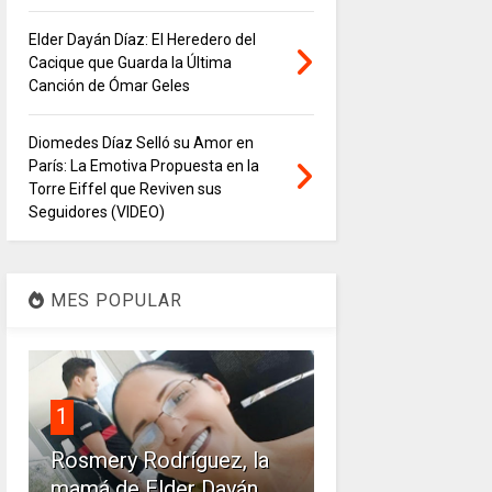
Elder Dayán Díaz: El Heredero del
Cacique que Guarda la Última
Canción de Ómar Geles
Diomedes Díaz Selló su Amor en
París: La Emotiva Propuesta en la
Torre Eiffel que Reviven sus
Seguidores (VIDEO)
MES POPULAR
1
Rosmery Rodríguez, la
mamá de Elder Dayán