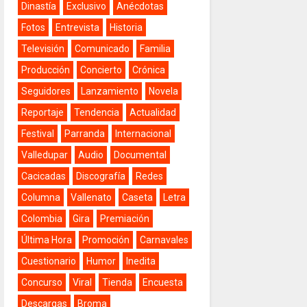
Dinastía
Exclusivo
Anécdotas
Fotos
Entrevista
Historia
Televisión
Comunicado
Familia
Producción
Concierto
Crónica
Seguidores
Lanzamiento
Novela
Reportaje
Tendencia
Actualidad
Festival
Parranda
Internacional
Valledupar
Audio
Documental
Cacicadas
Discografía
Redes
Columna
Vallenato
Caseta
Letra
Colombia
Gira
Premiación
Última Hora
Promoción
Carnavales
Cuestionario
Humor
Inedita
Concurso
Viral
Tienda
Encuesta
Descargas
Broma