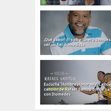
¡Qué sabor! El padre Linero demues
ser un fiel diomedista
Escucha ‘Hombre Honorable’ La nu
canción de Rafael Santos donde ca
con Diomedes