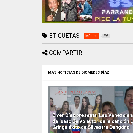
ETIQUETAS:
Música
295
COMPARTIR:
MÁS NOTICIAS DE DIOMEDES DÍAZ
Elver Díaz presenta ‘Las Venezolan
de Isaac Calvo autor de la canción 
Gringa éxito de Silvestre Dangónd