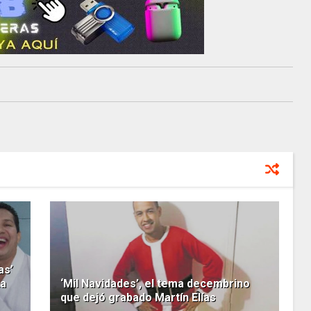
as’
La
‘Mil Navidades’, el tema decembrino
que dejó grabado Martín Elías