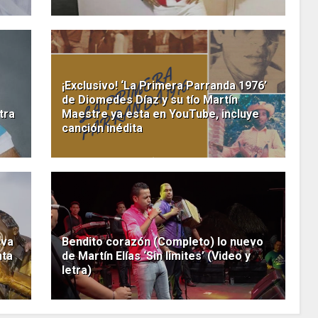
¡Exclusivo! ‘La Primera Parranda 1976’
de Diomedes Díaz y su tío Martín
tra
Maestre ya esta en YouTube, incluye
canción inédita
eva
Bendito corazón (Completo) lo nuevo
nta
de Martín Elías ‘Sin limites’ (Video y
letra)