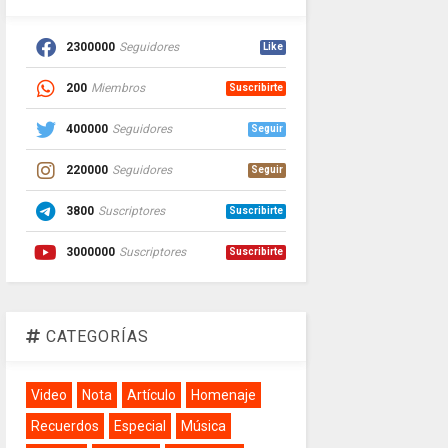
2300000
Seguidores
Like
200
Miembros
Suscribirte
400000
Seguidores
Seguir
220000
Seguidores
Seguir
3800
Suscriptores
Suscribirte
3000000
Suscriptores
Suscribirte
CATEGORÍAS
Video
Nota
Artículo
Homenaje
Recuerdos
Especial
Música