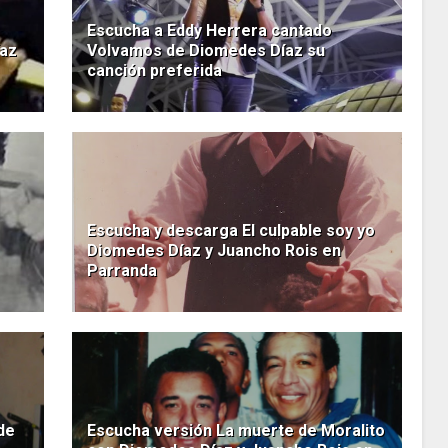
Escucha a Eddy Herrera cantado
íaz
Volvamos de Diomedes Díaz su
canción preferida
Escucha y descarga El culpable soy yo
Diomedes Díaz y Juancho Rois en
Parranda
de
Escucha versión La muerte de Moralito