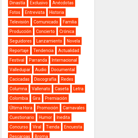
Dinastía
Exclusivo
Anécdotas
Fotos
Entrevista
Historia
Televisión
Comunicado
Familia
Producción
Concierto
Crónica
Seguidores
Lanzamiento
Novela
Reportaje
Tendencia
Actualidad
Festival
Parranda
Internacional
Valledupar
Audio
Documental
Cacicadas
Discografía
Redes
Columna
Vallenato
Caseta
Letra
Colombia
Gira
Premiación
Última Hora
Promoción
Carnavales
Cuestionario
Humor
Inedita
Concurso
Viral
Tienda
Encuesta
Descargas
Broma