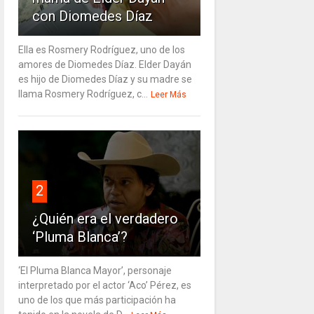
con Diomedes Díaz
Ella es Rosmery Rodríguez, uno de los
amores de Diomedes Díaz. Elder Dayán
es hijo de Diomedes Díaz y su madre se
llama Rosmery Rodríguez, c...
Leer Más
2
¿Quién era el verdadero
‘Pluma Blanca’?
‘El Pluma Blanca Mayor’, personaje
interpretado por el actor ‘Aco’ Pérez, es
uno de los que más participación ha