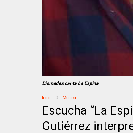
Diomedes canta La Espina
Inicio
Música
Escucha “La Esp
Gutiérrez interpr