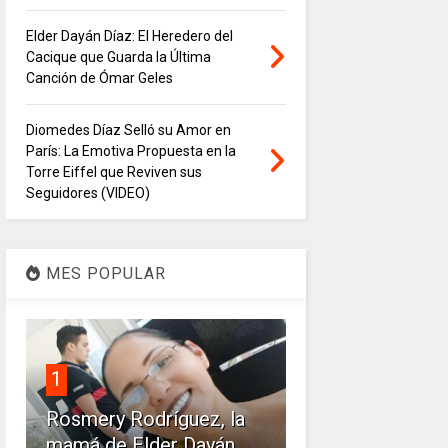
Elder Dayán Díaz: El Heredero del
Cacique que Guarda la Última
Canción de Ómar Geles
Diomedes Díaz Selló su Amor en
París: La Emotiva Propuesta en la
Torre Eiffel que Reviven sus
Seguidores (VIDEO)
MES POPULAR
1
Rosmery Rodríguez, la
mamá de Elder Dayán