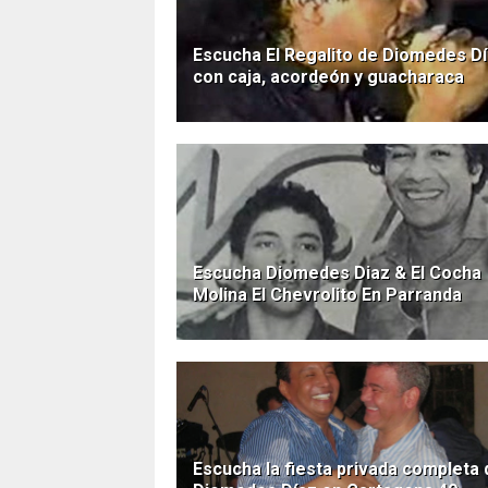
Escucha El Regalito de Diomedes D
con caja, acordeón y guacharaca
Escucha Diomedes Diaz & El Cocha
Molina El Chevrolito En Parranda
Escucha la fiesta privada completa 