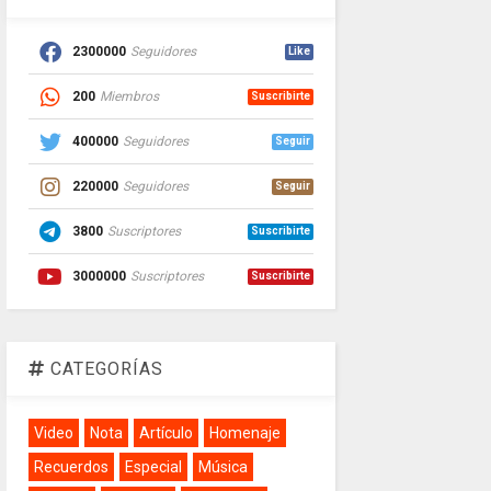
2300000
Seguidores
Like
200
Miembros
Suscribirte
400000
Seguidores
Seguir
220000
Seguidores
Seguir
3800
Suscriptores
Suscribirte
3000000
Suscriptores
Suscribirte
CATEGORÍAS
Video
Nota
Artículo
Homenaje
Recuerdos
Especial
Música