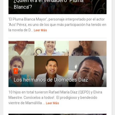
¿Quién era el verdadero ‘Pluma
Blanca’?
‘El Pluma Blanca Mayor’, personaje interpretado por el actor
‘Aco’ Pérez, es uno de los que más participación ha tenido en
la novela de D...
Leer Más
3
Los hermanos de Diomedes Díaz
10 hijos en total tuvieron Rafael María Díaz (QEPD) y Elvira
Maestre. Conócelos a todos!. El prodigioso y bendecido
vientre de MamáVila ...
Leer Más