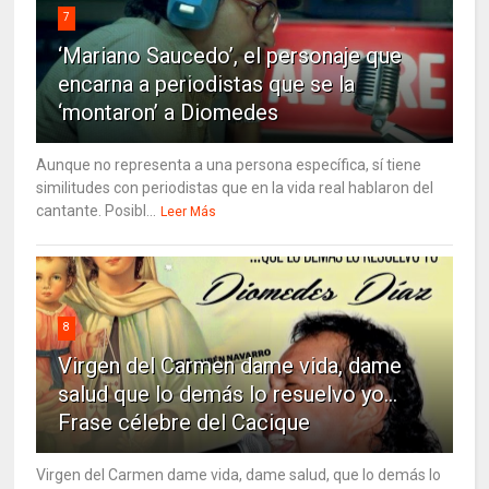
7
‘Mariano Saucedo’, el personaje que
encarna a periodistas que se la
‘montaron’ a Diomedes
Aunque no representa a una persona específica, sí tiene
similitudes con periodistas que en la vida real hablaron del
cantante. Posibl...
Leer Más
8
Virgen del Carmen dame vida, dame
salud que lo demás lo resuelvo yo…
Frase célebre del Cacique
Virgen del Carmen dame vida, dame salud, que lo demás lo