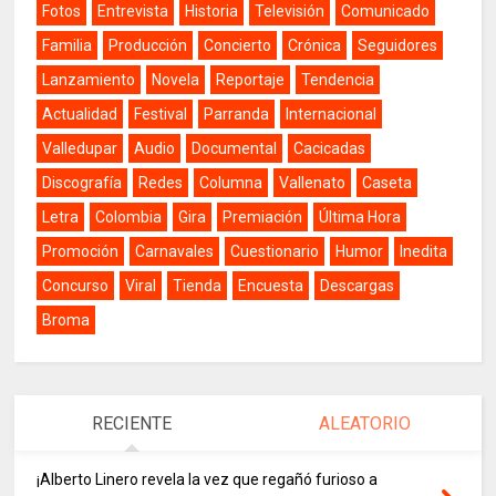
Fotos
Entrevista
Historia
Televisión
Comunicado
Familia
Producción
Concierto
Crónica
Seguidores
Lanzamiento
Novela
Reportaje
Tendencia
Actualidad
Festival
Parranda
Internacional
Valledupar
Audio
Documental
Cacicadas
Discografía
Redes
Columna
Vallenato
Caseta
Letra
Colombia
Gira
Premiación
Última Hora
Promoción
Carnavales
Cuestionario
Humor
Inedita
Concurso
Viral
Tienda
Encuesta
Descargas
Broma
RECIENTE
ALEATORIO
¡Alberto Linero revela la vez que regañó furioso a