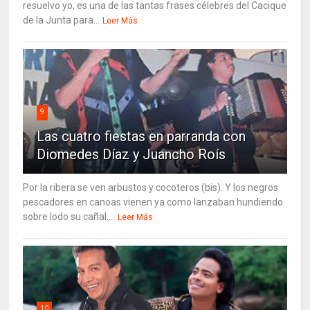
resuelvo yo, es una de las tantas frases célebres del Cacique
de la Junta para...
Leer Más
9
Las cuatro fiestas en parranda con
Diomedes Díaz y Juancho Roís
Por la ribera se ven arbustos y cocoteros (bis). Y los negros
pescadores en canoas vienen ya como lanzaban hundiendo
sobre lodo su cañal....
Leer Más
10