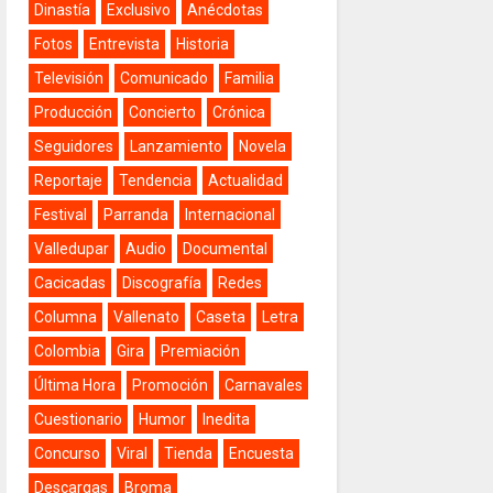
Dinastía
Exclusivo
Anécdotas
Fotos
Entrevista
Historia
Televisión
Comunicado
Familia
Producción
Concierto
Crónica
Seguidores
Lanzamiento
Novela
Reportaje
Tendencia
Actualidad
Festival
Parranda
Internacional
Valledupar
Audio
Documental
Cacicadas
Discografía
Redes
Columna
Vallenato
Caseta
Letra
Colombia
Gira
Premiación
Última Hora
Promoción
Carnavales
Cuestionario
Humor
Inedita
Concurso
Viral
Tienda
Encuesta
Descargas
Broma