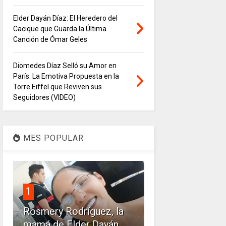
Elder Dayán Díaz: El Heredero del
Cacique que Guarda la Última
Canción de Ómar Geles
Diomedes Díaz Selló su Amor en
París: La Emotiva Propuesta en la
Torre Eiffel que Reviven sus
Seguidores (VIDEO)
MES POPULAR
1
Rosmery Rodríguez, la
mamá de Elder Dayán