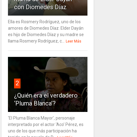
con Diomedes Díaz
Ella es Rosmery Rodríguez, uno de los
amores de Diomedes Díaz. Elder Dayán
es hijo de Diomedes Díaz y su madre se
llama Rosmery Rodríguez, c...
Leer Más
2
¿Quién era el verdadero
‘Pluma Blanca’?
‘El Pluma Blanca Mayor’, personaje
interpretado por el actor ‘Aco’ Pérez, es
uno de los que más participación ha