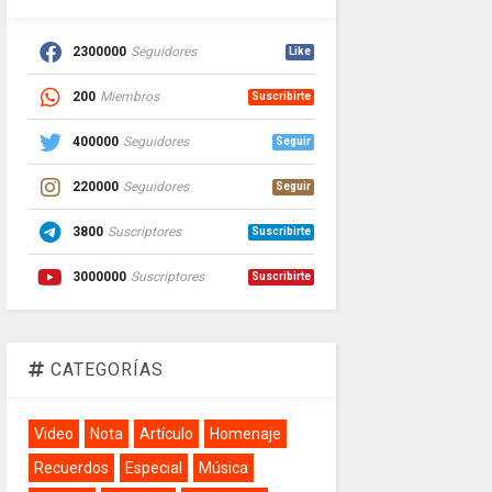
2300000
Seguidores
Like
200
Miembros
Suscribirte
400000
Seguidores
Seguir
220000
Seguidores
Seguir
3800
Suscriptores
Suscribirte
3000000
Suscriptores
Suscribirte
CATEGORÍAS
Video
Nota
Artículo
Homenaje
Recuerdos
Especial
Música