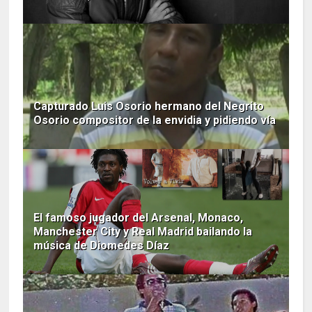
Capturado Luis Osorio hermano del Negrito
Osorio compositor de la envidia y pidiendo vía
El famoso jugador del Arsenal, Monaco,
Manchester City y Real Madrid bailando la
música de Diomedes Díaz