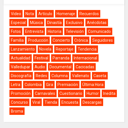
Video
Nota
Artículo
Homenaje
Recuerdos
Especial
Música
Dinastía
Exclusivo
Anécdotas
Fotos
Entrevista
Historia
Televisión
Comunicado
Familia
Producción
Concierto
Crónica
Seguidores
Lanzamiento
Novela
Reportaje
Tendencia
Actualidad
Festival
Parranda
Internacional
Valledupar
Audio
Documental
Cacicadas
Discografía
Redes
Columna
Vallenato
Caseta
Letra
Colombia
Gira
Premiación
Última Hora
Promoción
Carnavales
Cuestionario
Humor
Inedita
Concurso
Viral
Tienda
Encuesta
Descargas
Broma