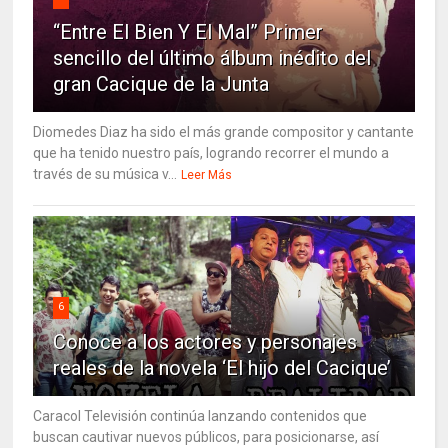
“Entre El Bien Y El Mal” Primer
sencillo del último álbum inédito del
gran Cacique de la Junta
Diomedes Diaz ha sido el más grande compositor y cantante
que ha tenido nuestro país, logrando recorrer el mundo a
través de su música v...
Leer Más
6
Conoce a los actores y personajes
reales de la novela ‘El hijo del Cacique’
Caracol Televisión continúa lanzando contenidos que
buscan cautivar nuevos públicos, para posicionarse, así