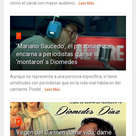
como el canal con mayor audienci...
Leer Más
7
‘Mariano Saucedo’, el personaje que
encarna a periodistas que se la
‘montaron’ a Diomedes
Aunque no representa a una persona específica, sí tiene
similitudes con periodistas que en la vida real hablaron del
cantante. Posibl...
Leer Más
8
Virgen del Carmen dame vida, dame