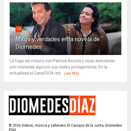
10
Mitos y verdades en la novela de
Diomedes
La fuga del músico con Patricia Acosta y otras anécdotas
son relatadas aquí por sus reales protagonistas. En la
actualidad el Canal RCN retr...
Leer Más
©
2026
Videos, música y vallenato, El Cacique de la Junta, Diomedes
Díaz