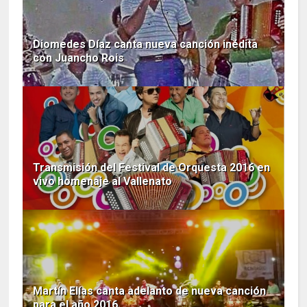
Diomedes Díaz canta nueva canción inédita
con Juancho Rois
Transmisión del Festival de Orquesta 2016 en
vivo homenaje al Vallenato
Martín Elías canta adelanto de nueva canción
para el año 2016