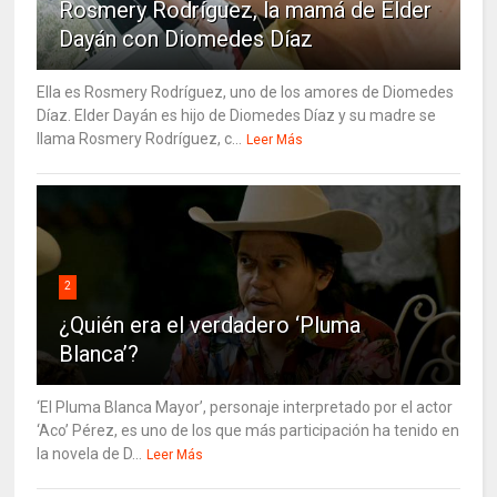
Rosmery Rodríguez, la mamá de Elder
Dayán con Diomedes Díaz
Ella es Rosmery Rodríguez, uno de los amores de Diomedes
Díaz. Elder Dayán es hijo de Diomedes Díaz y su madre se
llama Rosmery Rodríguez, c...
Leer Más
2
¿Quién era el verdadero ‘Pluma
Blanca’?
‘El Pluma Blanca Mayor’, personaje interpretado por el actor
‘Aco’ Pérez, es uno de los que más participación ha tenido en
la novela de D...
Leer Más