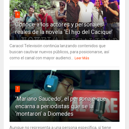
6
Conoce a los actores y personajes
reales de la novela ‘El hijo del Cacique’
Caracol Televisión continúa lanzando contenidos que
buscan cautivar nuevos públicos, para posicionarse, así
como el canal con mayor audienci...
Leer Más
7
‘Mariano Saucedo’, el personaje que
encarna a periodistas que se la
‘montaron’ a Diomedes
Aunque no representa a una persona específica, sí tiene