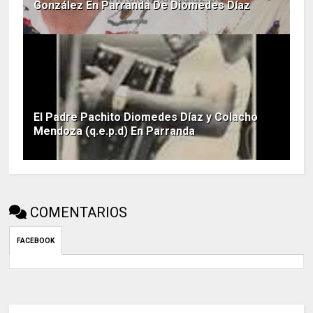
González En Parranda De Diomedes Díaz
El Padre Pachito Diomedes Díaz y Colacho
Mendoza (q.e.p.d) En Parranda
COMENTARIOS
FACEBOOK