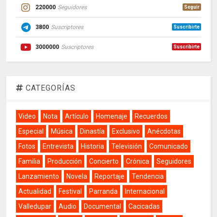
220000
Seguidores
Seguir
3800
Suscriptores
Suscribirte
3000000
Suscriptores
Suscribirte
CATEGORÍAS
Video
Nota
Artículo
Homenaje
Recuerdos
Especial
Música
Dinastía
Exclusivo
Anécdotas
Fotos
Entrevista
Historia
Televisión
Comunicado
Familia
Producción
Concierto
Crónica
Seguidores
Lanzamiento
Novela
Reportaje
Tendencia
Actualidad
Festival
Parranda
Internacional
Valledupar
Audio
Documental
Cacicadas