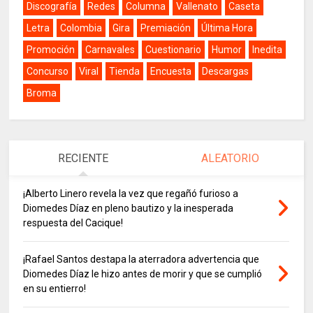
Discografía
Redes
Columna
Vallenato
Caseta
Letra
Colombia
Gira
Premiación
Última Hora
Promoción
Carnavales
Cuestionario
Humor
Inedita
Concurso
Viral
Tienda
Encuesta
Descargas
Broma
RECIENTE
ALEATORIO
¡Alberto Linero revela la vez que regañó furioso a
Diomedes Díaz en pleno bautizo y la inesperada
respuesta del Cacique!
¡Rafael Santos destapa la aterradora advertencia que
Diomedes Díaz le hizo antes de morir y que se cumplió
en su entierro!