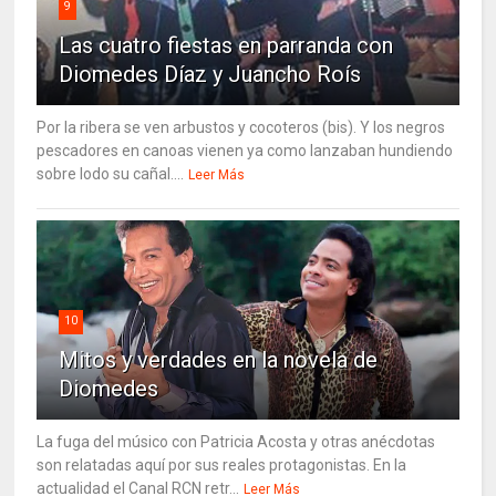
9
Las cuatro fiestas en parranda con
Diomedes Díaz y Juancho Roís
Por la ribera se ven arbustos y cocoteros (bis). Y los negros
pescadores en canoas vienen ya como lanzaban hundiendo
sobre lodo su cañal....
Leer Más
10
Mitos y verdades en la novela de
Diomedes
La fuga del músico con Patricia Acosta y otras anécdotas
son relatadas aquí por sus reales protagonistas. En la
actualidad el Canal RCN retr...
Leer Más