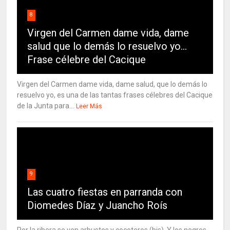
8
Virgen del Carmen dame vida, dame
salud que lo demás lo resuelvo yo…
Frase célebre del Cacique
Virgen del Carmen dame vida, dame salud, que lo demás lo
resuelvo yo, es una de las tantas frases célebres del Cacique
de la Junta para...
Leer Más
9
Las cuatro fiestas en parranda con
Diomedes Díaz y Juancho Roís