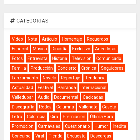
CATEGORÍAS
Video
Nota
Artículo
Homenaje
Recuerdos
Especial
Música
Dinastía
Exclusivo
Anécdotas
Fotos
Entrevista
Historia
Televisión
Comunicado
Familia
Producción
Concierto
Crónica
Seguidores
Lanzamiento
Novela
Reportaje
Tendencia
Actualidad
Festival
Parranda
Internacional
Valledupar
Audio
Documental
Cacicadas
Discografía
Redes
Columna
Vallenato
Caseta
Letra
Colombia
Gira
Premiación
Última Hora
Promoción
Carnavales
Cuestionario
Humor
Inedita
Concurso
Viral
Tienda
Encuesta
Descargas