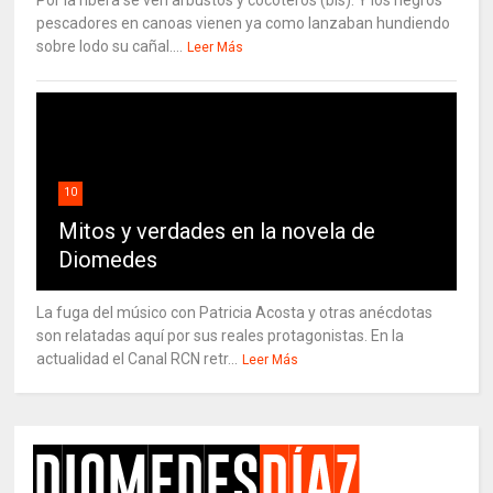
Por la ribera se ven arbustos y cocoteros (bis). Y los negros
pescadores en canoas vienen ya como lanzaban hundiendo
sobre lodo su cañal....
Leer Más
10
Mitos y verdades en la novela de
Diomedes
La fuga del músico con Patricia Acosta y otras anécdotas
son relatadas aquí por sus reales protagonistas. En la
actualidad el Canal RCN retr...
Leer Más