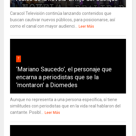
Caracol Televisión continúa lanzando contenidos que
buscan cautivar nuevos públicos, para posicionarse, así
como el canal con mayor audienci...
Leer Más
7
‘Mariano Saucedo’, el personaje que
encarna a periodistas que se la
‘montaron’ a Diomedes
Aunque no representa a una persona específica, sí tiene
similitudes con periodistas que en la vida real hablaron del
cantante. Posibl...
Leer Más