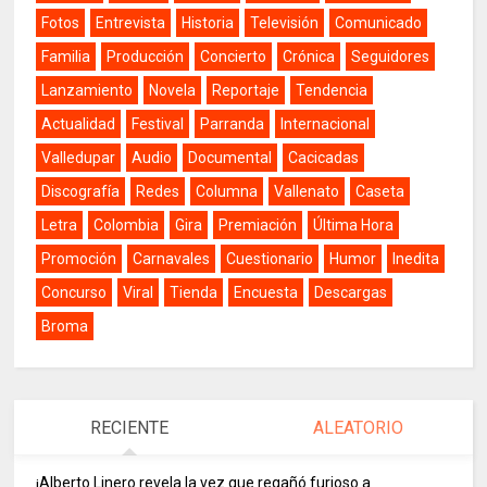
Fotos
Entrevista
Historia
Televisión
Comunicado
Familia
Producción
Concierto
Crónica
Seguidores
Lanzamiento
Novela
Reportaje
Tendencia
Actualidad
Festival
Parranda
Internacional
Valledupar
Audio
Documental
Cacicadas
Discografía
Redes
Columna
Vallenato
Caseta
Letra
Colombia
Gira
Premiación
Última Hora
Promoción
Carnavales
Cuestionario
Humor
Inedita
Concurso
Viral
Tienda
Encuesta
Descargas
Broma
RECIENTE
ALEATORIO
¡Alberto Linero revela la vez que regañó furioso a