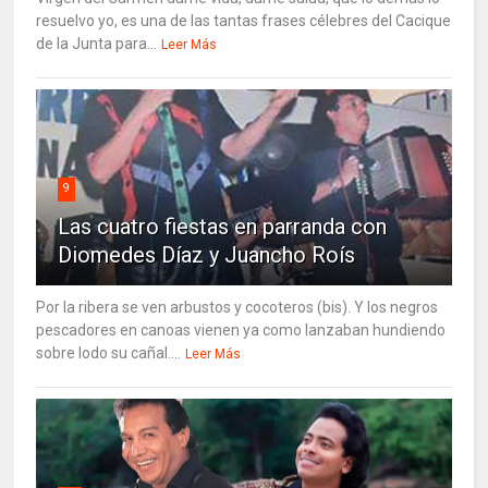
resuelvo yo, es una de las tantas frases célebres del Cacique
de la Junta para...
Leer Más
9
Las cuatro fiestas en parranda con
Diomedes Díaz y Juancho Roís
Por la ribera se ven arbustos y cocoteros (bis). Y los negros
pescadores en canoas vienen ya como lanzaban hundiendo
sobre lodo su cañal....
Leer Más