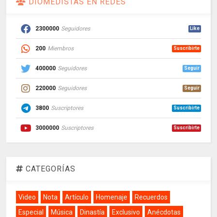
DIOMEDISTAS EN REDES
2300000
Seguidores
Like
200
Miembros
Suscribirte
400000
Seguidores
Seguir
220000
Seguidores
Seguir
3800
Suscriptores
Suscribirte
3000000
Suscriptores
Suscribirte
CATEGORÍAS
Video
Nota
Artículo
Homenaje
Recuerdos
Especial
Música
Dinastía
Exclusivo
Anécdotas