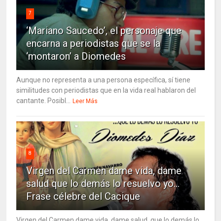
7
‘Mariano Saucedo’, el personaje que
encarna a periodistas que se la
‘montaron’ a Diomedes
Aunque no representa a una persona específica, sí tiene
similitudes con periodistas que en la vida real hablaron del
cantante. Posibl...
Leer Más
8
Virgen del Carmen dame vida, dame
salud que lo demás lo resuelvo yo…
Frase célebre del Cacique
Virgen del Carmen dame vida, dame salud, que lo demás lo