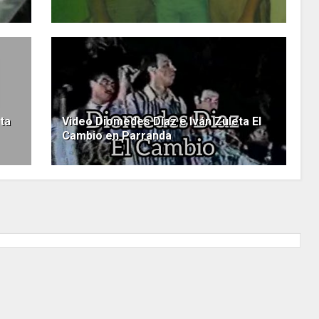
ta
Video Diomedes Díaz e Iván Zuleta El
Cambio en Parranda