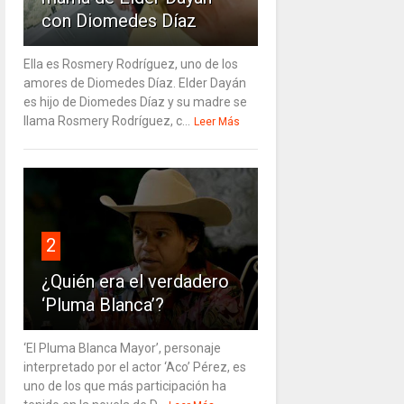
con Diomedes Díaz
Ella es Rosmery Rodríguez, uno de los
amores de Diomedes Díaz. Elder Dayán
es hijo de Diomedes Díaz y su madre se
llama Rosmery Rodríguez, c...
Leer Más
2
¿Quién era el verdadero
‘Pluma Blanca’?
‘El Pluma Blanca Mayor’, personaje
interpretado por el actor ‘Aco’ Pérez, es
uno de los que más participación ha