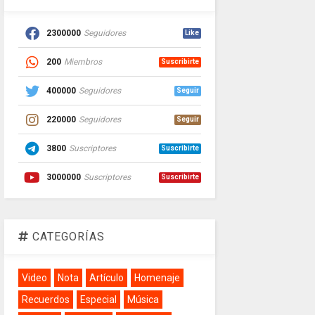
2300000
Seguidores
Like
200
Miembros
Suscribirte
400000
Seguidores
Seguir
220000
Seguidores
Seguir
3800
Suscriptores
Suscribirte
3000000
Suscriptores
Suscribirte
CATEGORÍAS
Video
Nota
Artículo
Homenaje
Recuerdos
Especial
Música