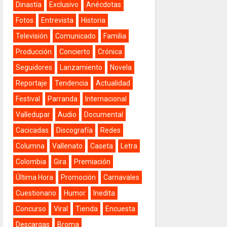
Dinastía
Exclusivo
Anécdotas
Fotos
Entrevista
Historia
Televisión
Comunicado
Familia
Producción
Concierto
Crónica
Seguidores
Lanzamiento
Novela
Reportaje
Tendencia
Actualidad
Festival
Parranda
Internacional
Valledupar
Audio
Documental
Cacicadas
Discografía
Redes
Columna
Vallenato
Caseta
Letra
Colombia
Gira
Premiación
Última Hora
Promoción
Carnavales
Cuestionario
Humor
Inedita
Concurso
Viral
Tienda
Encuesta
Descargas
Broma