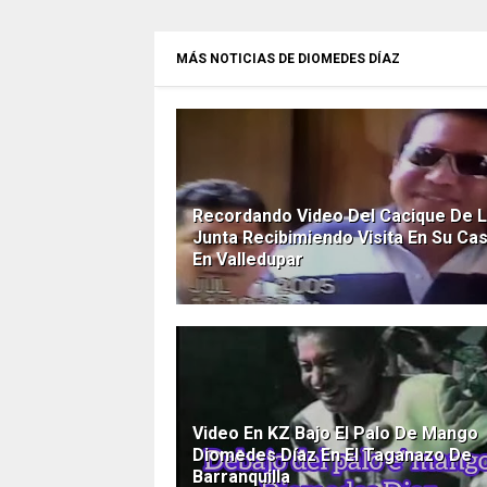
MÁS NOTICIAS DE DIOMEDES DÍAZ
Recordando Video Del Cacique De 
Junta Recibimiendo Visita En Su Ca
En Valledupar
Video En KZ Bajo El Palo De Mango
Diomedes Díaz En El Taganazo De
Barranquilla