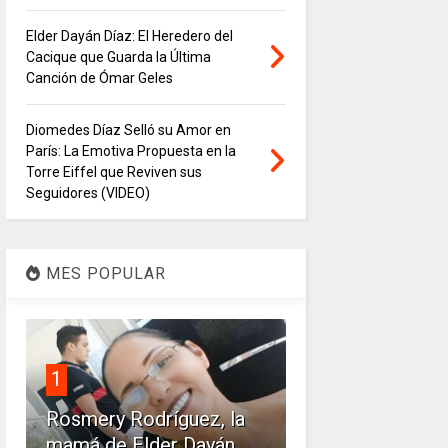
Elder Dayán Díaz: El Heredero del
Cacique que Guarda la Última
Canción de Ómar Geles
Diomedes Díaz Selló su Amor en
París: La Emotiva Propuesta en la
Torre Eiffel que Reviven sus
Seguidores (VIDEO)
MES POPULAR
1
Rosmery Rodríguez, la
mamá de Elder Dayán