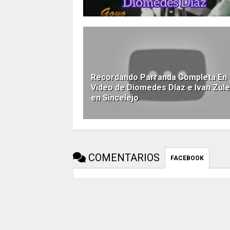
Recordando Parranda Completa En
Video de Diomedes Díaz e Ivan Zule
en Sincelejo
COMENTARIOS
FACEBOOK