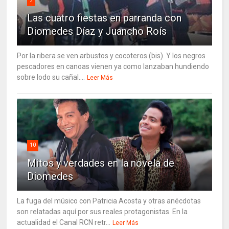
Las cuatro fiestas en parranda con
Diomedes Díaz y Juancho Roís
Por la ribera se ven arbustos y cocoteros (bis). Y los negros
pescadores en canoas vienen ya como lanzaban hundiendo
sobre lodo su cañal....
Leer Más
10
Mitos y verdades en la novela de
Diomedes
La fuga del músico con Patricia Acosta y otras anécdotas
son relatadas aquí por sus reales protagonistas. En la
actualidad el Canal RCN retr...
Leer Más