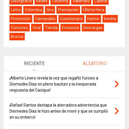
Discografía
Redes
Columna
Vallenato
Caseta
Letra
Colombia
Gira
Premiación
Última Hora
Promoción
Carnavales
Cuestionario
Humor
Inedita
Concurso
Viral
Tienda
Encuesta
Descargas
Broma
RECIENTE
ALEATORIO
¡Alberto Linero revela la vez que regañó furioso a
Diomedes Díaz en pleno bautizo y la inesperada
respuesta del Cacique!
¡Rafael Santos destapa la aterradora advertencia que
Diomedes Díaz le hizo antes de morir y que se cumplió
en su entierro!