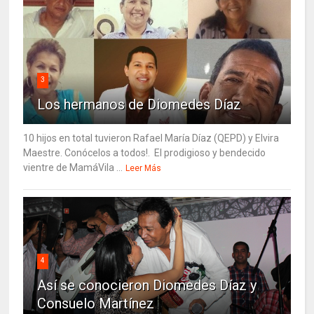
3
Los hermanos de Diomedes Díaz
10 hijos en total tuvieron Rafael María Díaz (QEPD) y Elvira
Maestre. Conócelos a todos!. El prodigioso y bendecido
vientre de MamáVila ...
Leer Más
4
Así se conocieron Diomedes Díaz y
Consuelo Martínez