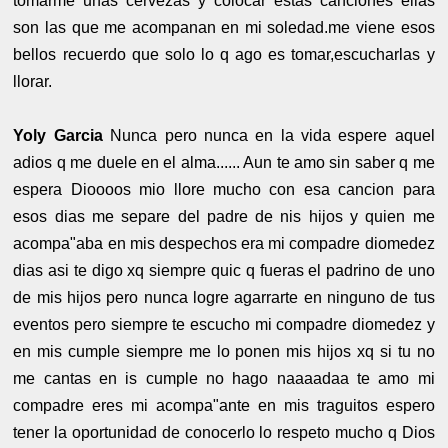
tomarme unas cervezas y colocar estas canciones ellas
son las que me acompanan en mi soledad.me viene esos
bellos recuerdo que solo lo q ago es tomar,escucharlas y
llorar.
Yoly Garcia
Nunca pero nunca en la vida espere aquel
adios q me duele en el alma...... Aun te amo sin saber q me
espera Dioooos mio llore mucho con esa cancion para
esos dias me separe del padre de nis hijos y quien me
acompa"aba en mis despechos era mi compadre diomedez
dias asi te digo xq siempre quic q fueras el padrino de uno
de mis hijos pero nunca logre agarrarte en ninguno de tus
eventos pero siempre te escucho mi compadre diomedez y
en mis cumple siempre me lo ponen mis hijos xq si tu no
me cantas en is cumple no hago naaaadaa te amo mi
compadre eres mi acompa"ante en mis traguitos espero
tener la oportunidad de conocerlo lo respeto mucho q Dios