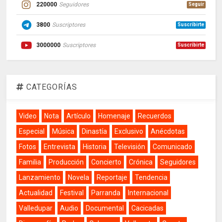
220000
Seguidores
Seguir
3800
Suscriptores
Suscribirte
3000000
Suscriptores
Suscribirte
CATEGORÍAS
Video
Nota
Artículo
Homenaje
Recuerdos
Especial
Música
Dinastía
Exclusivo
Anécdotas
Fotos
Entrevista
Historia
Televisión
Comunicado
Familia
Producción
Concierto
Crónica
Seguidores
Lanzamiento
Novela
Reportaje
Tendencia
Actualidad
Festival
Parranda
Internacional
Valledupar
Audio
Documental
Cacicadas