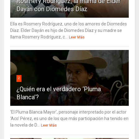
Rosmery Rodríguez, la mamá de Elder
Dayán con Diomedes Díaz
Ella es Rosmery Rodríguez, uno de los amores de Diomedes
Díaz. Elder Dayán es hijo de Diomedes Díaz y su madre se
llama Rosmery Rodríguez, c...
Leer Más
2
¿Quién era el verdadero ‘Pluma
Blanca’?
‘El Pluma Blanca Mayor’, personaje interpretado por el actor
‘Aco’ Pérez, es uno de los que más participación ha tenido en
la novela de D...
Leer Más