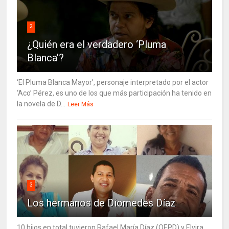
2
¿Quién era el verdadero ‘Pluma
Blanca’?
‘El Pluma Blanca Mayor’, personaje interpretado por el actor
‘Aco’ Pérez, es uno de los que más participación ha tenido en
la novela de D...
Leer Más
3
Los hermanos de Diomedes Díaz
10 hijos en total tuvieron Rafael María Díaz (QEPD) y Elvira