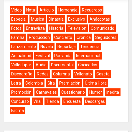
Video
Nota
Artículo
Homenaje
Recuerdos
Especial
Música
Dinastía
Exclusivo
Anécdotas
Fotos
Entrevista
Historia
Televisión
Comunicado
Familia
Producción
Concierto
Crónica
Seguidores
Lanzamiento
Novela
Reportaje
Tendencia
Actualidad
Festival
Parranda
Internacional
Valledupar
Audio
Documental
Cacicadas
Discografía
Redes
Columna
Vallenato
Caseta
Letra
Colombia
Gira
Premiación
Última Hora
Promoción
Carnavales
Cuestionario
Humor
Inedita
Concurso
Viral
Tienda
Encuesta
Descargas
Broma