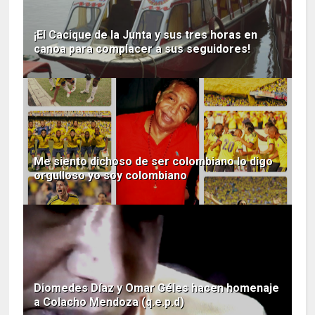
¡El Cacique de la Junta y sus tres horas en
canoa para complacer a sus seguidores!
Me siento dichoso de ser colombiano lo digo
orgulloso yo soy colombiano
Diomedes Díaz y Omar Géles hacen homenaje
a Colacho Mendoza (q.e.p.d)