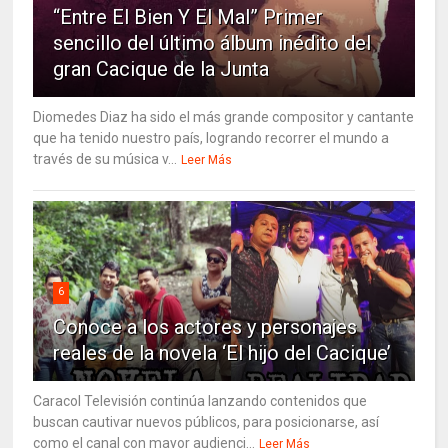
“Entre El Bien Y El Mal” Primer
sencillo del último álbum inédito del
gran Cacique de la Junta
Diomedes Diaz ha sido el más grande compositor y cantante
que ha tenido nuestro país, logrando recorrer el mundo a
través de su música v...
Leer Más
6
Conoce a los actores y personajes
reales de la novela ‘El hijo del Cacique’
Caracol Televisión continúa lanzando contenidos que
buscan cautivar nuevos públicos, para posicionarse, así
como el canal con mayor audienci...
Leer Más