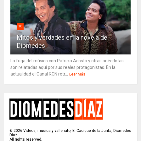
10
Mitos y verdades en la novela de
Diomedes
La fuga del músico con Patricia Acosta y otras anécdotas
son relatadas aquí por sus reales protagonistas. En la
actualidad el Canal RCN retr...
Leer Más
©
2026
Videos, música y vallenato, El Cacique de la Junta, Diomedes
Díaz
All rights reserved.