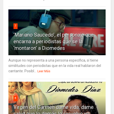
7
‘Mariano Saucedo’, el personaje que
encarna a periodistas que se la
‘montaron’ a Diomedes
Aunque no representa a una persona específica, sí tiene
similitudes con periodistas que en la vida real hablaron del
cantante. Posibl...
Leer Más
8
Virgen del Carmen dame vida, dame
salud que lo demás lo resuelvo yo…