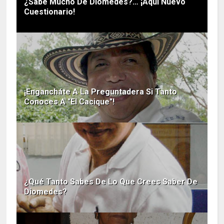
¿Sabe Mucho De Diomedes?… ¡Aquí Nuevo
Cuestionario!
¡Engancháte A La Preguntadera Si Tanto
Conoces A "El Cacique"!
¿Qué Tanto Sabes De Lo Que Crees Saber De
Diomedes?