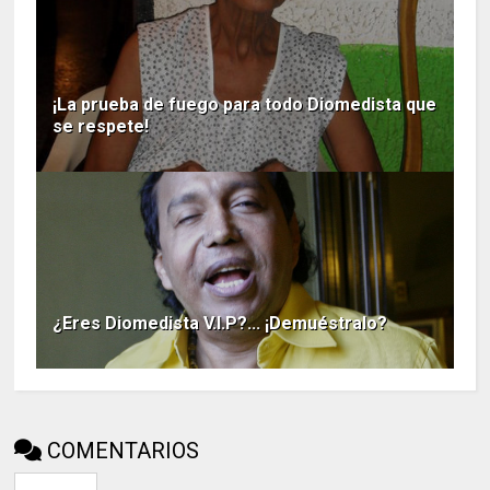
¡La prueba de fuego para todo Diomedista que
se respete!
¿Eres Diomedista V.I.P?... ¡Demuéstralo?
COMENTARIOS