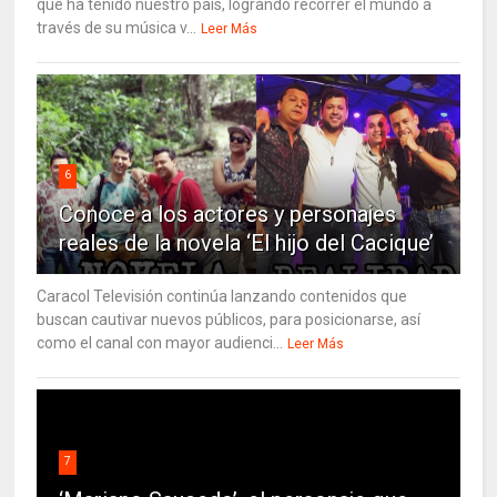
que ha tenido nuestro país, logrando recorrer el mundo a
través de su música v...
Leer Más
6
Conoce a los actores y personajes
reales de la novela ‘El hijo del Cacique’
Caracol Televisión continúa lanzando contenidos que
buscan cautivar nuevos públicos, para posicionarse, así
como el canal con mayor audienci...
Leer Más
7