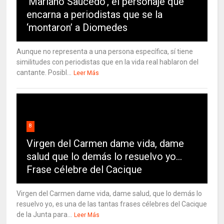
‘Mariano Saucedo’, el personaje que
encarna a periodistas que se la
‘montaron’ a Diomedes
Aunque no representa a una persona específica, sí tiene
similitudes con periodistas que en la vida real hablaron del
cantante. Posibl...
Leer Más
8
Virgen del Carmen dame vida, dame
salud que lo demás lo resuelvo yo…
Frase célebre del Cacique
Virgen del Carmen dame vida, dame salud, que lo demás lo
resuelvo yo, es una de las tantas frases célebres del Cacique
de la Junta para...
Leer Más