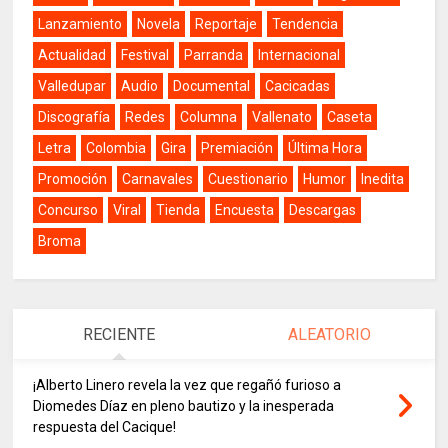
Lanzamiento
Novela
Reportaje
Tendencia
Actualidad
Festival
Parranda
Internacional
Valledupar
Audio
Documental
Cacicadas
Discografía
Redes
Columna
Vallenato
Caseta
Letra
Colombia
Gira
Premiación
Última Hora
Promoción
Carnavales
Cuestionario
Humor
Inedita
Concurso
Viral
Tienda
Encuesta
Descargas
Broma
RECIENTE
ALEATORIO
¡Alberto Linero revela la vez que regañó furioso a
Diomedes Díaz en pleno bautizo y la inesperada
respuesta del Cacique!