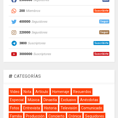
200
Miembros
Suscribirte
400000
Seguidores
Seguir
220000
Seguidores
Seguir
3800
Suscriptores
Suscribirte
3000000
Suscriptores
Suscribirte
CATEGORÍAS
Video
Nota
Artículo
Homenaje
Recuerdos
Especial
Música
Dinastía
Exclusivo
Anécdotas
Fotos
Entrevista
Historia
Televisión
Comunicado
Familia
Producción
Concierto
Crónica
Seguidores