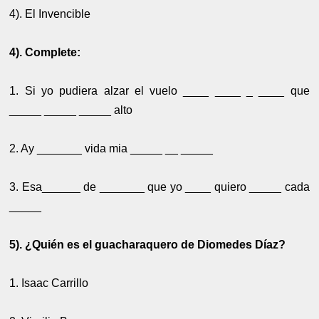
4). El Invencible
4). Complete:
1. Si yo pudiera alzar el vuelo ____ ____ _ ____ que
_____ _____ _____ alto
2. Ay _______ vida mia _____ __ _____
3. Esa______ de _______ que yo ____ quiero _____ cada
_____
5). ¿Quién es el guacharaquero de Diomedes Díaz?
1. Isaac Carrillo