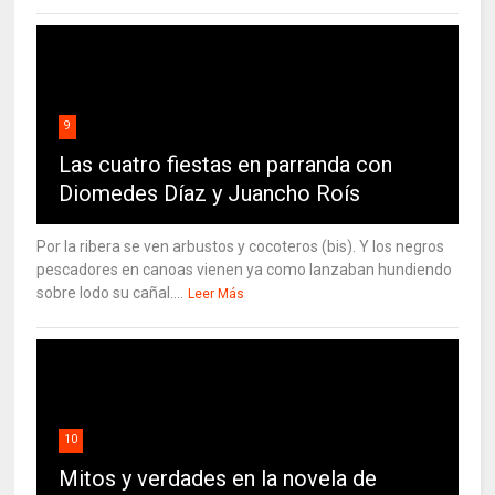
9
Las cuatro fiestas en parranda con
Diomedes Díaz y Juancho Roís
Por la ribera se ven arbustos y cocoteros (bis). Y los negros
pescadores en canoas vienen ya como lanzaban hundiendo
sobre lodo su cañal....
Leer Más
10
Mitos y verdades en la novela de