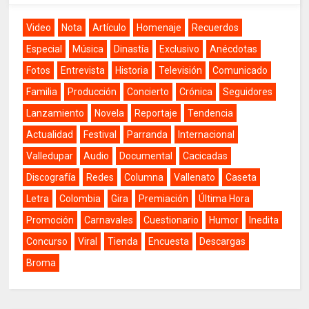
Video
Nota
Artículo
Homenaje
Recuerdos
Especial
Música
Dinastía
Exclusivo
Anécdotas
Fotos
Entrevista
Historia
Televisión
Comunicado
Familia
Producción
Concierto
Crónica
Seguidores
Lanzamiento
Novela
Reportaje
Tendencia
Actualidad
Festival
Parranda
Internacional
Valledupar
Audio
Documental
Cacicadas
Discografía
Redes
Columna
Vallenato
Caseta
Letra
Colombia
Gira
Premiación
Última Hora
Promoción
Carnavales
Cuestionario
Humor
Inedita
Concurso
Viral
Tienda
Encuesta
Descargas
Broma