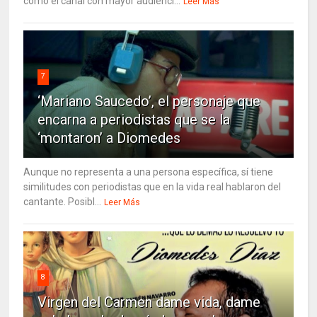
como el canal con mayor audienci...
Leer Más
7
‘Mariano Saucedo’, el personaje que
encarna a periodistas que se la
‘montaron’ a Diomedes
Aunque no representa a una persona específica, sí tiene
similitudes con periodistas que en la vida real hablaron del
cantante. Posibl...
Leer Más
8
Virgen del Carmen dame vida, dame