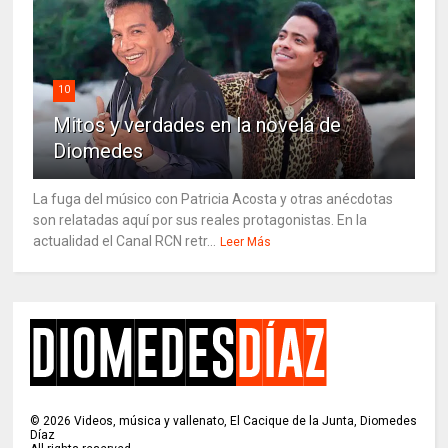
10
Mitos y verdades en la novela de
Diomedes
La fuga del músico con Patricia Acosta y otras anécdotas
son relatadas aquí por sus reales protagonistas. En la
actualidad el Canal RCN retr...
Leer Más
©
2026
Videos, música y vallenato, El Cacique de la Junta, Diomedes
Díaz