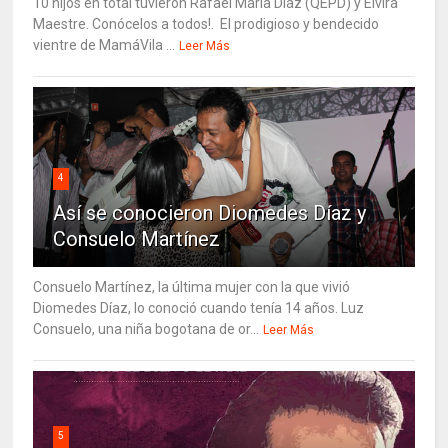
10 hijos en total tuvieron Rafael María Díaz (QEPD) y Elvira
Maestre. Conócelos a todos!. El prodigioso y bendecido
vientre de MamáVila ...
Leer Más
4
Así se conocieron Diomedes Díaz y
Consuelo Martínez
Consuelo Martínez, la última mujer con la que vivió
Diomedes Díaz, lo conoció cuando tenía 14 años. Luz
Consuelo, una niña bogotana de or...
Leer Más
5