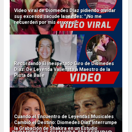
Video viral de Diomedes Díaz pidiendo olvidar
sus excesos sacude las redes: "¡No me
recuerden por mis errores!"
Recordando El Inesperado Giro de Diomedes
Díaz: De Leyenda Vallenata a Maestro de la
Pista de Baile
Cuando el Encuentro de Leyendas Musicales
Cambió el Destino: Diomedes Díaz Interrumpe
la Grabación de Shakira en un Estudio