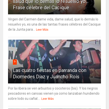
salud que lo demás lo resuelvo yo…
Frase célebre del Cacique
Virgen del Carmen dame vida, dame salud, que lo demás lo
resuelvo yo, es una de las tantas frases célebres del Cacique
de la Junta para...
Leer Más
9
Las cuatro fiestas en parranda con
Diomedes Díaz y Juancho Roís
Por la ribera se ven arbustos y cocoteros (bis). Y los negros
pescadores en canoas vienen ya como lanzaban hundiendo
sobre lodo su cañal....
Leer Más