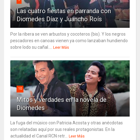
Las cuatro fiestas en parranda con
Diomedes Díaz y Juancho Roís
Por la ribera se ven arbustos y cocoteros (bis). Y los negros
pescadores en canoas vienen ya como lanzaban hundiendo
sobre lodo su cañal....
Leer Más
10
Mitos y verdades en la novela de
Diomedes
La fuga del músico con Patricia Acosta y otras anécdotas
son relatadas aquí por sus reales protagonistas. En la
actualidad el Canal RCN retr...
Leer Más