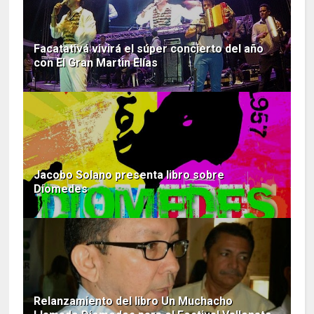
Facatativá vivirá el súper concierto del año
con El Gran Martin Elías
Jacobo Solano presenta libro sobre
Diomedes
Relanzamiento del libro Un Muchacho