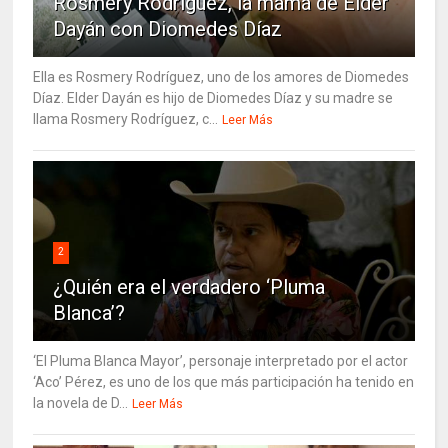
Rosmery Rodríguez, la mamá de Elder
Dayán con Diomedes Díaz
Ella es Rosmery Rodríguez, uno de los amores de Diomedes
Díaz. Elder Dayán es hijo de Diomedes Díaz y su madre se
llama Rosmery Rodríguez, c...
Leer Más
2
¿Quién era el verdadero ‘Pluma
Blanca’?
‘El Pluma Blanca Mayor’, personaje interpretado por el actor
‘Aco’ Pérez, es uno de los que más participación ha tenido en
la novela de D...
Leer Más