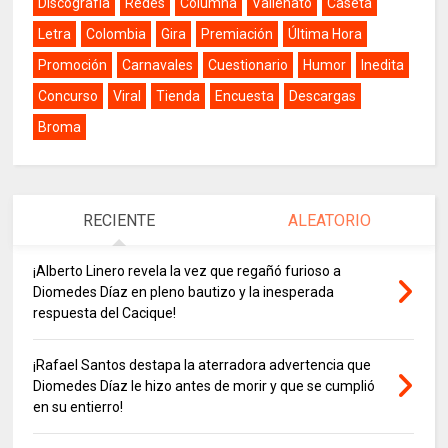
Discografía
Redes
Columna
Vallenato
Caseta
Letra
Colombia
Gira
Premiación
Última Hora
Promoción
Carnavales
Cuestionario
Humor
Inedita
Concurso
Viral
Tienda
Encuesta
Descargas
Broma
RECIENTE
ALEATORIO
¡Alberto Linero revela la vez que regañó furioso a
Diomedes Díaz en pleno bautizo y la inesperada
respuesta del Cacique!
¡Rafael Santos destapa la aterradora advertencia que
Diomedes Díaz le hizo antes de morir y que se cumplió
en su entierro!