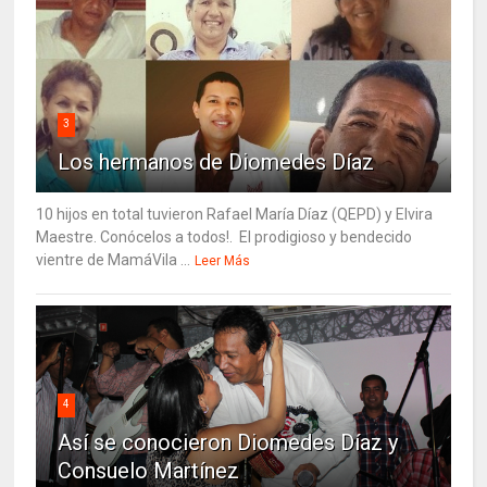
3
Los hermanos de Diomedes Díaz
10 hijos en total tuvieron Rafael María Díaz (QEPD) y Elvira
Maestre. Conócelos a todos!. El prodigioso y bendecido
vientre de MamáVila ...
Leer Más
4
Así se conocieron Diomedes Díaz y
Consuelo Martínez