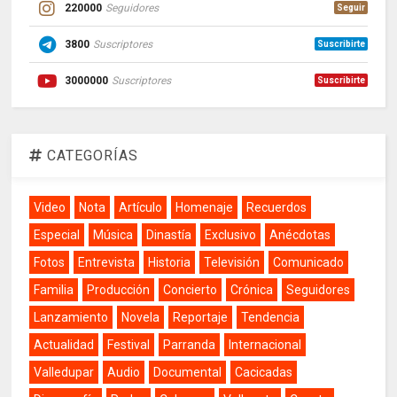
220000
Seguidores
Seguir
3800
Suscriptores
Suscribirte
3000000
Suscriptores
Suscribirte
CATEGORÍAS
Video
Nota
Artículo
Homenaje
Recuerdos
Especial
Música
Dinastía
Exclusivo
Anécdotas
Fotos
Entrevista
Historia
Televisión
Comunicado
Familia
Producción
Concierto
Crónica
Seguidores
Lanzamiento
Novela
Reportaje
Tendencia
Actualidad
Festival
Parranda
Internacional
Valledupar
Audio
Documental
Cacicadas