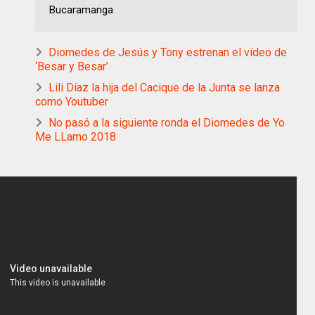
Bucaramanga
Diomedes de Jesús y Tony estrenan el vídeo de
‘Besar y Besar’
Lili Díaz la hija del Cacique de la Junta se lanza
como Youtuber
No pasó a la siguiente ronda el Diomedes de Yo
Me LLamo 2018