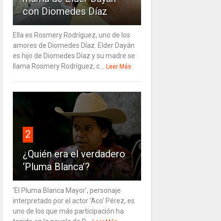
con Diomedes Díaz
Ella es Rosmery Rodríguez, uno de los
amores de Diomedes Díaz. Elder Dayán
es hijo de Diomedes Díaz y su madre se
llama Rosmery Rodríguez, c...
Leer Más
2
¿Quién era el verdadero
‘Pluma Blanca’?
‘El Pluma Blanca Mayor’, personaje
interpretado por el actor ‘Aco’ Pérez, es
uno de los que más participación ha