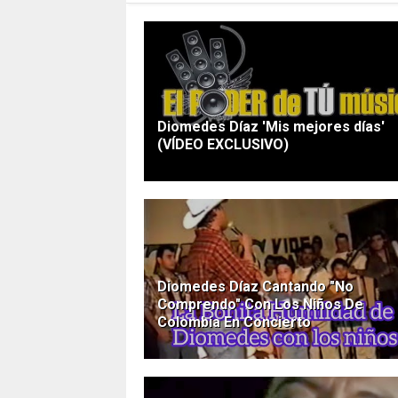
Diomedes Díaz 'Mis mejores días'
(VÍDEO EXCLUSIVO)
Diomedes Díaz Cantando "No
Comprendo" Con Los Niños De
Colombia En Concierto