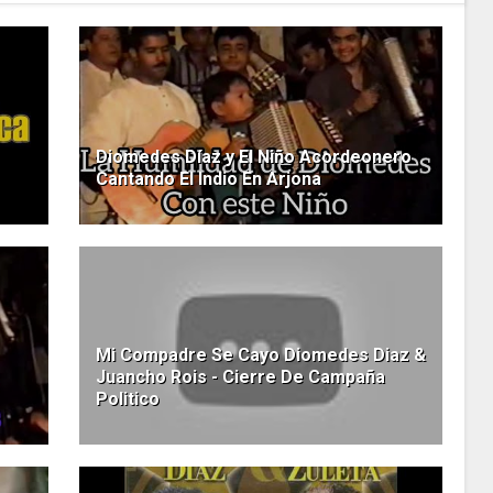
Diomedes Díaz y El Niño Acordeonero
Cantando El Indio En Arjona
Mi Compadre Se Cayo Diomedes Diaz &
Juancho Rois - Cierre De Campaña
Politico