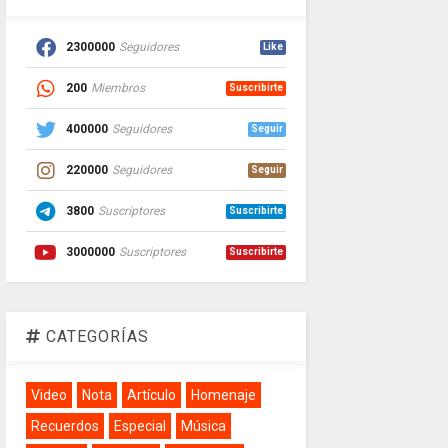
2300000
Seguidores
Like
200
Miembros
Suscribirte
400000
Seguidores
Seguir
220000
Seguidores
Seguir
3800
Suscriptores
Suscribirte
3000000
Suscriptores
Suscribirte
CATEGORÍAS
Video
Nota
Artículo
Homenaje
Recuerdos
Especial
Música