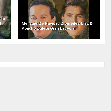
 la
l
Mensaje De Navidad Diomedes Díaz &
Poncho Zuleta Gran Especial