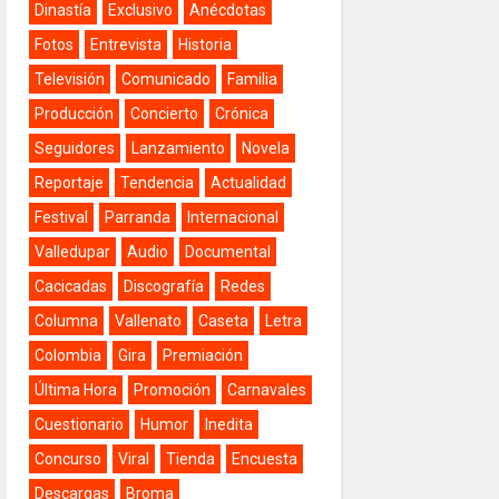
Dinastía
Exclusivo
Anécdotas
Fotos
Entrevista
Historia
Televisión
Comunicado
Familia
Producción
Concierto
Crónica
Seguidores
Lanzamiento
Novela
Reportaje
Tendencia
Actualidad
Festival
Parranda
Internacional
Valledupar
Audio
Documental
Cacicadas
Discografía
Redes
Columna
Vallenato
Caseta
Letra
Colombia
Gira
Premiación
Última Hora
Promoción
Carnavales
Cuestionario
Humor
Inedita
Concurso
Viral
Tienda
Encuesta
Descargas
Broma