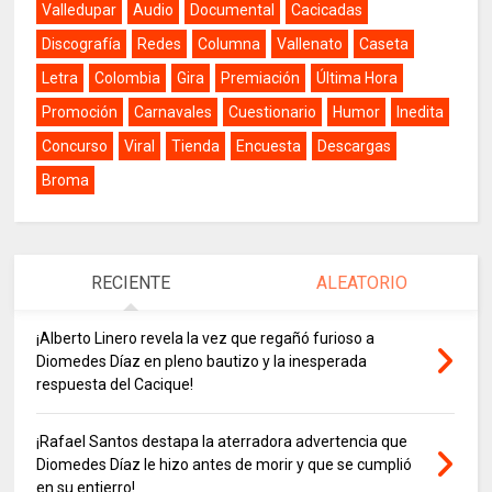
Valledupar
Audio
Documental
Cacicadas
Discografía
Redes
Columna
Vallenato
Caseta
Letra
Colombia
Gira
Premiación
Última Hora
Promoción
Carnavales
Cuestionario
Humor
Inedita
Concurso
Viral
Tienda
Encuesta
Descargas
Broma
RECIENTE
ALEATORIO
¡Alberto Linero revela la vez que regañó furioso a
Diomedes Díaz en pleno bautizo y la inesperada
respuesta del Cacique!
¡Rafael Santos destapa la aterradora advertencia que
Diomedes Díaz le hizo antes de morir y que se cumplió
en su entierro!