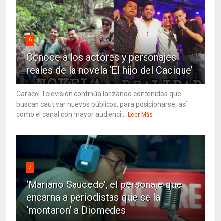
6
Conoce a los actores y personajes
reales de la novela ‘El hijo del Cacique’
Caracol Televisión continúa lanzando contenidos que
buscan cautivar nuevos públicos, para posicionarse, así
como el canal con mayor audienci...
Leer Más
7
‘Mariano Saucedo’, el personaje que
encarna a periodistas que se la
‘montaron’ a Diomedes