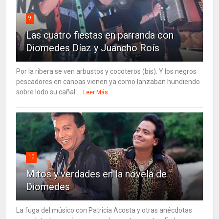
9
Las cuatro fiestas en parranda con
Diomedes Díaz y Juancho Roís
Por la ribera se ven arbustos y cocoteros (bis). Y los negros
pescadores en canoas vienen ya como lanzaban hundiendo
sobre lodo su cañal....
Leer Más
10
Mitos y verdades en la novela de
Diomedes
La fuga del músico con Patricia Acosta y otras anécdotas