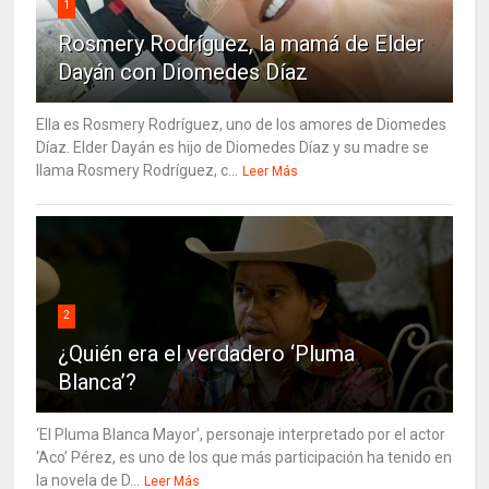
1
Rosmery Rodríguez, la mamá de Elder
Dayán con Diomedes Díaz
Ella es Rosmery Rodríguez, uno de los amores de Diomedes
Díaz. Elder Dayán es hijo de Diomedes Díaz y su madre se
llama Rosmery Rodríguez, c...
Leer Más
2
¿Quién era el verdadero ‘Pluma
Blanca’?
‘El Pluma Blanca Mayor’, personaje interpretado por el actor
‘Aco’ Pérez, es uno de los que más participación ha tenido en
la novela de D...
Leer Más