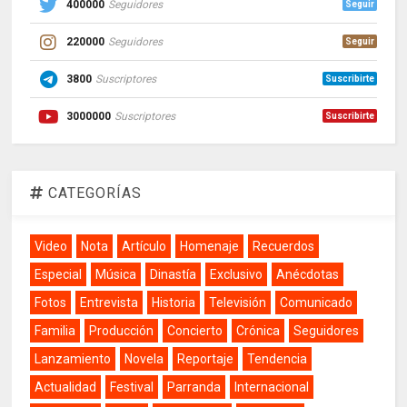
400000
Seguidores
Seguir
220000
Seguidores
Seguir
3800
Suscriptores
Suscribirte
3000000
Suscriptores
Suscribirte
CATEGORÍAS
Video
Nota
Artículo
Homenaje
Recuerdos
Especial
Música
Dinastía
Exclusivo
Anécdotas
Fotos
Entrevista
Historia
Televisión
Comunicado
Familia
Producción
Concierto
Crónica
Seguidores
Lanzamiento
Novela
Reportaje
Tendencia
Actualidad
Festival
Parranda
Internacional