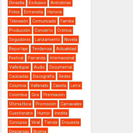
Dinastía
Exclusivo
Anécdotas
Fotos
Entrevista
Historia
Televisión
Comunicado
Familia
Producción
Concierto
Crónica
Seguidores
Lanzamiento
Novela
Reportaje
Tendencia
Actualidad
Festival
Parranda
Internacional
Valledupar
Audio
Documental
Cacicadas
Discografía
Redes
Columna
Vallenato
Caseta
Letra
Colombia
Gira
Premiación
Última Hora
Promoción
Carnavales
Cuestionario
Humor
Inedita
Concurso
Viral
Tienda
Encuesta
Descargas
Broma