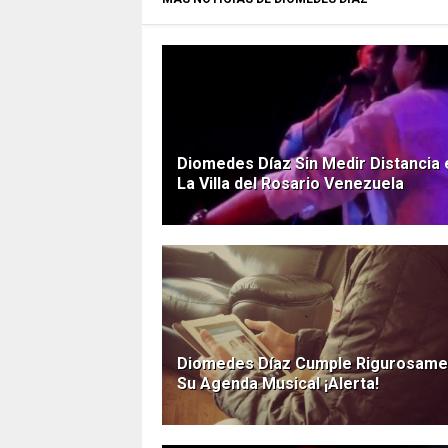
Diomedes Díaz Sin Medir Distancia 
La Villa del Rosario Venezuela
Diomedes Díaz Cumple Rigurosame
Su Agenda Musical ¡Alerta!