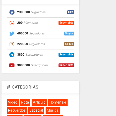
2300000
Seguidores
Like
200
Miembros
Suscribirte
400000
Seguidores
Seguir
220000
Seguidores
Seguir
3800
Suscriptores
Suscribirte
3000000
Suscriptores
Suscribirte
CATEGORÍAS
Video
Nota
Artículo
Homenaje
Recuerdos
Especial
Música