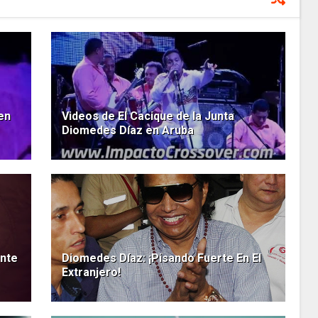
en
Videos de El Cacique de la Junta
Diomedes Díaz en Aruba
nte
Diomedes Díaz: ¡Pisando Fuerte En El
Extranjero!