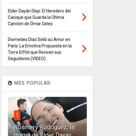
Elder Dayán Díaz: El Heredero del
Cacique que Guarda la Última
Canción de Ómar Geles
Diomedes Díaz Selló su Amor en
París: La Emotiva Propuesta en la
Torre Eiffel que Reviven sus
Seguidores (VIDEO)
MES POPULAR
1
Rosmery Rodríguez, la
mamá de Elder Dayán