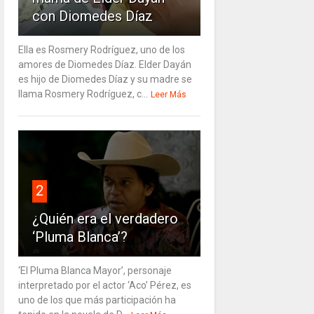
con Diomedes Díaz
Ella es Rosmery Rodríguez, uno de los
amores de Diomedes Díaz. Elder Dayán
es hijo de Diomedes Díaz y su madre se
llama Rosmery Rodríguez, c...
Leer Más
2
¿Quién era el verdadero
‘Pluma Blanca’?
‘El Pluma Blanca Mayor’, personaje
interpretado por el actor ‘Aco’ Pérez, es
uno de los que más participación ha