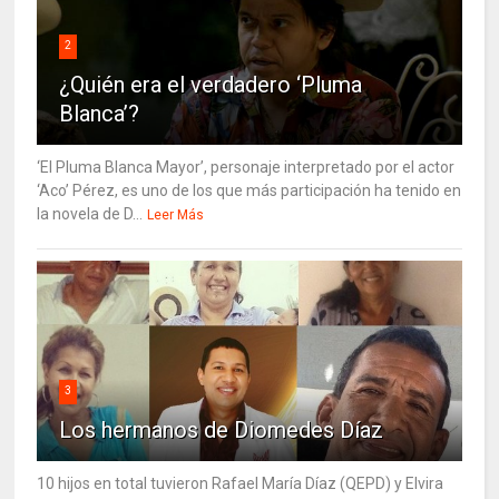
2
¿Quién era el verdadero ‘Pluma
Blanca’?
‘El Pluma Blanca Mayor’, personaje interpretado por el actor
‘Aco’ Pérez, es uno de los que más participación ha tenido en
la novela de D...
Leer Más
3
Los hermanos de Diomedes Díaz
10 hijos en total tuvieron Rafael María Díaz (QEPD) y Elvira