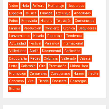
Video
Nota
Artículo
Homenaje
Recuerdos
Especial
Música
Dinastía
Exclusivo
Anécdotas
Fotos
Entrevista
Historia
Televisión
Comunicado
Familia
Producción
Concierto
Crónica
Seguidores
Lanzamiento
Novela
Reportaje
Tendencia
Actualidad
Festival
Parranda
Internacional
Valledupar
Audio
Documental
Cacicadas
Discografía
Redes
Columna
Vallenato
Caseta
Letra
Colombia
Gira
Premiación
Última Hora
Promoción
Carnavales
Cuestionario
Humor
Inedita
Concurso
Viral
Tienda
Encuesta
Descargas
Broma