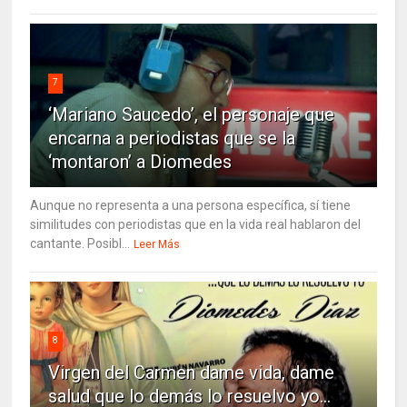
7
‘Mariano Saucedo’, el personaje que
encarna a periodistas que se la
‘montaron’ a Diomedes
Aunque no representa a una persona específica, sí tiene
similitudes con periodistas que en la vida real hablaron del
cantante. Posibl...
Leer Más
8
Virgen del Carmen dame vida, dame
salud que lo demás lo resuelvo yo…