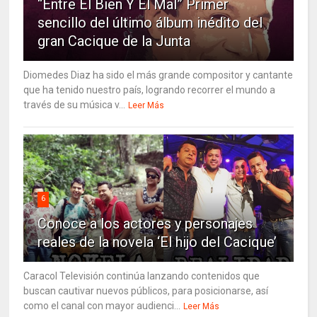
“Entre El Bien Y El Mal” Primer
sencillo del último álbum inédito del
gran Cacique de la Junta
Diomedes Diaz ha sido el más grande compositor y cantante
que ha tenido nuestro país, logrando recorrer el mundo a
través de su música v...
Leer Más
6
Conoce a los actores y personajes
reales de la novela ‘El hijo del Cacique’
Caracol Televisión continúa lanzando contenidos que
buscan cautivar nuevos públicos, para posicionarse, así
como el canal con mayor audienci...
Leer Más