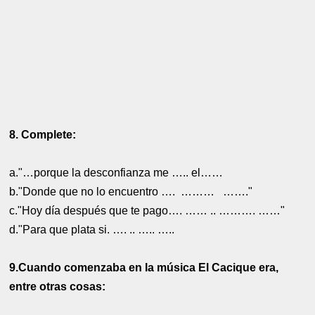
8. Complete:
a."…porque la desconfianza me ….. el……
b."Donde que no lo encuentro …. ……… ……."
c."Hoy día después que te pago…. …… .. ………. ……"
d."Para que plata si. …. .. ….. …..
9.Cuando comenzaba en la música El Cacique era,
entre otras cosas: