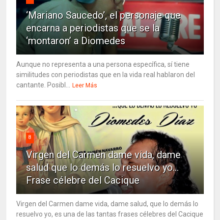
‘Mariano Saucedo’, el personaje que
encarna a periodistas que se la
‘montaron’ a Diomedes
Aunque no representa a una persona específica, sí tiene
similitudes con periodistas que en la vida real hablaron del
cantante. Posibl...
Leer Más
8
Virgen del Carmen dame vida, dame
salud que lo demás lo resuelvo yo…
Frase célebre del Cacique
Virgen del Carmen dame vida, dame salud, que lo demás lo
resuelvo yo, es una de las tantas frases célebres del Cacique