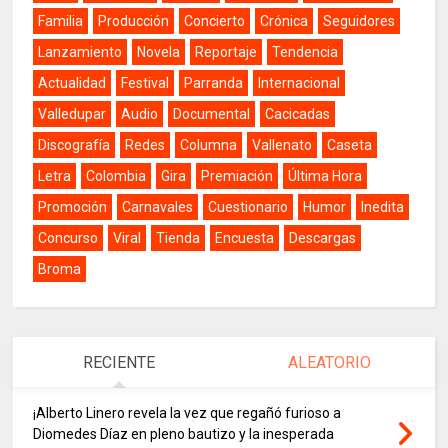
Familia
Producción
Concierto
Crónica
Seguidores
Lanzamiento
Novela
Reportaje
Tendencia
Actualidad
Festival
Parranda
Internacional
Valledupar
Audio
Documental
Cacicadas
Discografía
Redes
Columna
Vallenato
Caseta
Letra
Colombia
Gira
Premiación
Última Hora
Promoción
Carnavales
Cuestionario
Humor
Inedita
Concurso
Viral
Tienda
Encuesta
Descargas
Broma
RECIENTE
ALEATORIO
¡Alberto Linero revela la vez que regañó furioso a
Diomedes Díaz en pleno bautizo y la inesperada