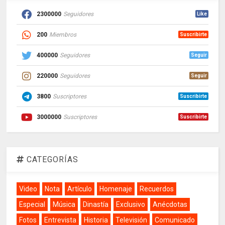
2300000
Seguidores
Like
200
Miembros
Suscribirte
400000
Seguidores
Seguir
220000
Seguidores
Seguir
3800
Suscriptores
Suscribirte
3000000
Suscriptores
Suscribirte
CATEGORÍAS
Video
Nota
Artículo
Homenaje
Recuerdos
Especial
Música
Dinastía
Exclusivo
Anécdotas
Fotos
Entrevista
Historia
Televisión
Comunicado