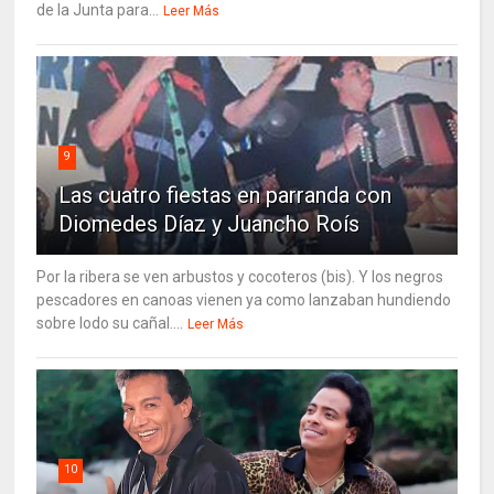
de la Junta para...
Leer Más
9
Las cuatro fiestas en parranda con
Diomedes Díaz y Juancho Roís
Por la ribera se ven arbustos y cocoteros (bis). Y los negros
pescadores en canoas vienen ya como lanzaban hundiendo
sobre lodo su cañal....
Leer Más
10