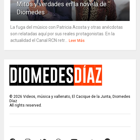
Mitos y verdades en la novela de
Diomedes
La fuga del músico con Patricia Acosta y otras anécdotas
son relatadas aquí por sus reales protagonistas. En la
actualidad el Canal RCN retr...
Leer Más
©
2026
Videos, música y vallenato, El Cacique de la Junta, Diomedes
Díaz
All rights reserved.