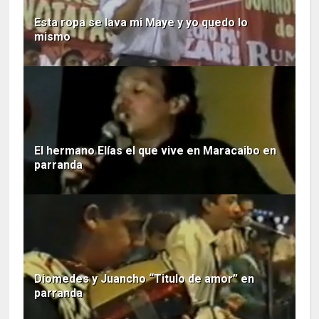
Esta ropa se lava mi Maye y yo quedo lo
mismo
El hermano Elías el que vive en Maracaibo en
parranda
Diomedes y Juancho “Titulo de amor” en
parranda