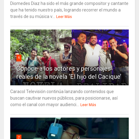
Diomedes Diaz ha sido el más grande compositor y cantante
que ha tenido nuestro país, logrando recorrer el mundo a
través de su música v...
Leer Más
6
Conoce a los actores y personajes
reales de la novela ‘El hijo del Cacique’
Caracol Televisión continúa lanzando contenidos que
buscan cautivar nuevos públicos, para posicionarse, así
como el canal con mayor audienci...
Leer Más
7