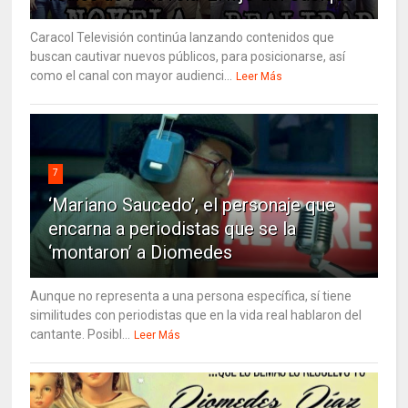
Caracol Televisión continúa lanzando contenidos que
buscan cautivar nuevos públicos, para posicionarse, así
como el canal con mayor audienci...
Leer Más
7
‘Mariano Saucedo’, el personaje que
encarna a periodistas que se la
‘montaron’ a Diomedes
Aunque no representa a una persona específica, sí tiene
similitudes con periodistas que en la vida real hablaron del
cantante. Posibl...
Leer Más