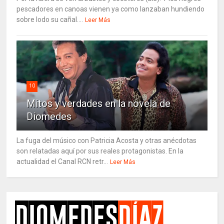
pescadores en canoas vienen ya como lanzaban hundiendo
sobre lodo su cañal....
Leer Más
10
Mitos y verdades en la novela de
Diomedes
La fuga del músico con Patricia Acosta y otras anécdotas
son relatadas aquí por sus reales protagonistas. En la
actualidad el Canal RCN retr...
Leer Más