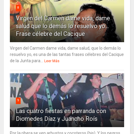
8
Virgen del Carmen dame vida, dame
salud que lo demás lo resuelvo yo…
Frase célebre del Cacique
Virgen del Carmen dame vida, dame salud, que lo demás lo
resuelvo yo, es una de las tantas frases célebres del Cacique
de la Junta para...
Leer Más
9
Las cuatro fiestas en parranda con
Diomedes Díaz y Juancho Roís
Por la ribera se ven arbustos y cocoteros (bis). Y los negros