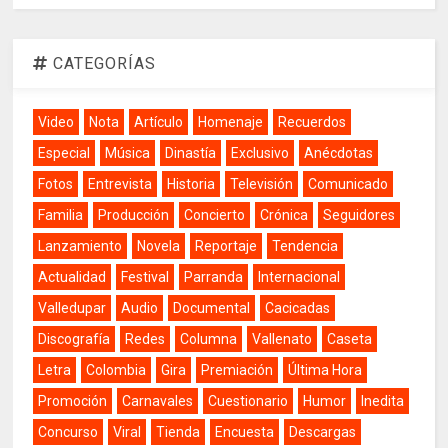
CATEGORÍAS
Video
Nota
Artículo
Homenaje
Recuerdos
Especial
Música
Dinastía
Exclusivo
Anécdotas
Fotos
Entrevista
Historia
Televisión
Comunicado
Familia
Producción
Concierto
Crónica
Seguidores
Lanzamiento
Novela
Reportaje
Tendencia
Actualidad
Festival
Parranda
Internacional
Valledupar
Audio
Documental
Cacicadas
Discografía
Redes
Columna
Vallenato
Caseta
Letra
Colombia
Gira
Premiación
Última Hora
Promoción
Carnavales
Cuestionario
Humor
Inedita
Concurso
Viral
Tienda
Encuesta
Descargas