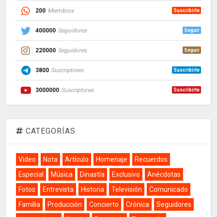
200
Miembros
Suscribirte
400000
Seguidores
Seguir
220000
Seguidores
Seguir
3800
Suscriptores
Suscribirte
3000000
Suscriptores
Suscribirte
CATEGORÍAS
Video
Nota
Artículo
Homenaje
Recuerdos
Especial
Música
Dinastía
Exclusivo
Anécdotas
Fotos
Entrevista
Historia
Televisión
Comunicado
Familia
Producción
Concierto
Crónica
Seguidores