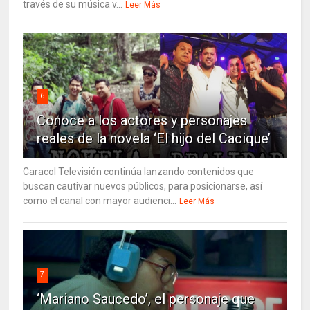
través de su música v...
Leer Más
6
Conoce a los actores y personajes
reales de la novela ‘El hijo del Cacique’
Caracol Televisión continúa lanzando contenidos que
buscan cautivar nuevos públicos, para posicionarse, así
como el canal con mayor audienci...
Leer Más
7
‘Mariano Saucedo’, el personaje que