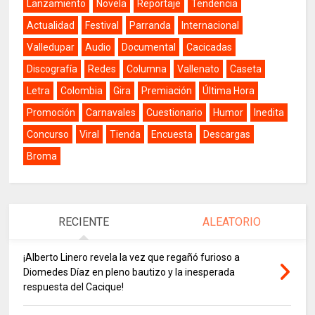
Lanzamiento
Novela
Reportaje
Tendencia
Actualidad
Festival
Parranda
Internacional
Valledupar
Audio
Documental
Cacicadas
Discografía
Redes
Columna
Vallenato
Caseta
Letra
Colombia
Gira
Premiación
Última Hora
Promoción
Carnavales
Cuestionario
Humor
Inedita
Concurso
Viral
Tienda
Encuesta
Descargas
Broma
RECIENTE
ALEATORIO
¡Alberto Linero revela la vez que regañó furioso a
Diomedes Díaz en pleno bautizo y la inesperada
respuesta del Cacique!