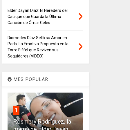
Elder Dayán Díaz: El Heredero del
Cacique que Guarda la Última
Canción de Ómar Geles
Diomedes Díaz Selló su Amor en
París: La Emotiva Propuesta en la
Torre Eiffel que Reviven sus
Seguidores (VIDEO)
MES POPULAR
1
Rosmery Rodríguez, la
mamá de Elder Dayán