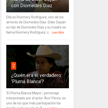
con Diomedes Díaz
Ella es Rosmery Rodríguez, uno de los
amores de Diomedes Díaz. Elder Dayán
es hijo de Diomedes Díaz y su madre se
llama Rosmery Rodríguez, c...
Leer Más
2
¿Quién era el verdadero
‘Pluma Blanca’?
‘El Pluma Blanca Mayor’, personaje
interpretado por el actor ‘Aco’ Pérez, es
uno de los que más participación ha