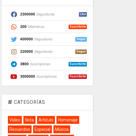
2300000
Seguidores
Like
200
Miembros
Suscribirte
400000
Seguidores
Seguir
220000
Seguidores
Seguir
3800
Suscriptores
Suscribirte
3000000
Suscriptores
Suscribirte
CATEGORÍAS
Video
Nota
Artículo
Homenaje
Recuerdos
Especial
Música