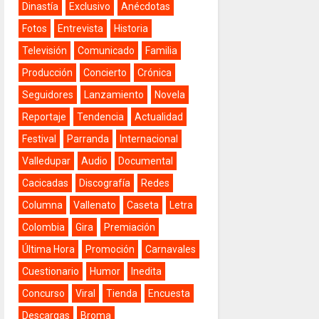
Dinastía
Exclusivo
Anécdotas
Fotos
Entrevista
Historia
Televisión
Comunicado
Familia
Producción
Concierto
Crónica
Seguidores
Lanzamiento
Novela
Reportaje
Tendencia
Actualidad
Festival
Parranda
Internacional
Valledupar
Audio
Documental
Cacicadas
Discografía
Redes
Columna
Vallenato
Caseta
Letra
Colombia
Gira
Premiación
Última Hora
Promoción
Carnavales
Cuestionario
Humor
Inedita
Concurso
Viral
Tienda
Encuesta
Descargas
Broma