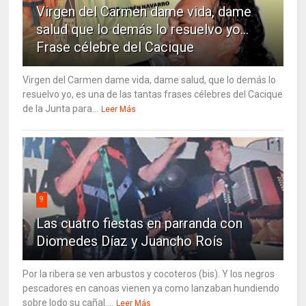
Virgen del Carmen dame vida, dame
salud que lo demás lo resuelvo yo…
Frase célebre del Cacique
Virgen del Carmen dame vida, dame salud, que lo demás lo
resuelvo yo, es una de las tantas frases célebres del Cacique
de la Junta para...
Leer Más
9
Las cuatro fiestas en parranda con
Diomedes Díaz y Juancho Roís
Por la ribera se ven arbustos y cocoteros (bis). Y los negros
pescadores en canoas vienen ya como lanzaban hundiendo
sobre lodo su cañal....
Leer Más