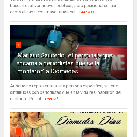
buscan cautivar nuevos públicos, para posicionarse, así
como el canal con mayor audienci...
Leer Más
7
‘Mariano Saucedo’, el personaje que
encarna a periodistas que se la
‘montaron’ a Diomedes
Aunque no representa a una persona específica, sí tiene
similitudes con periodistas que en la vida real hablaron del
cantante. Posibl...
Leer Más
8