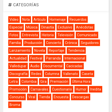
CATEGORÍAS
Video
Nota
Artículo
Homenaje
Recuerdos
Especial
Música
Dinastía
Exclusivo
Anécdotas
Fotos
Entrevista
Historia
Televisión
Comunicado
Familia
Producción
Concierto
Crónica
Seguidores
Lanzamiento
Novela
Reportaje
Tendencia
Actualidad
Festival
Parranda
Internacional
Valledupar
Audio
Documental
Cacicadas
Discografía
Redes
Columna
Vallenato
Caseta
Letra
Colombia
Gira
Premiación
Última Hora
Promoción
Carnavales
Cuestionario
Humor
Inedita
Concurso
Viral
Tienda
Encuesta
Descargas
Broma