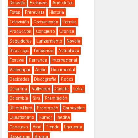
Dinastía
Exclusivo
Anécdotas
Fotos
Entrevista
Historia
Televisión
Comunicado
Familia
Producción
Concierto
Crónica
Seguidores
Lanzamiento
Novela
Reportaje
Tendencia
Actualidad
Festival
Parranda
Internacional
Valledupar
Audio
Documental
Cacicadas
Discografía
Redes
Columna
Vallenato
Caseta
Letra
Colombia
Gira
Premiación
Última Hora
Promoción
Carnavales
Cuestionario
Humor
Inedita
Concurso
Viral
Tienda
Encuesta
Descargas
Broma