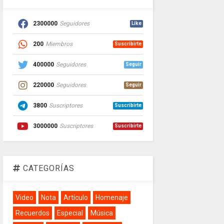
2300000
Seguidores
Like
200
Miembros
Suscribirte
400000
Seguidores
Seguir
220000
Seguidores
Seguir
3800
Suscriptores
Suscribirte
3000000
Suscriptores
Suscribirte
CATEGORÍAS
Video
Nota
Artículo
Homenaje
Recuerdos
Especial
Música