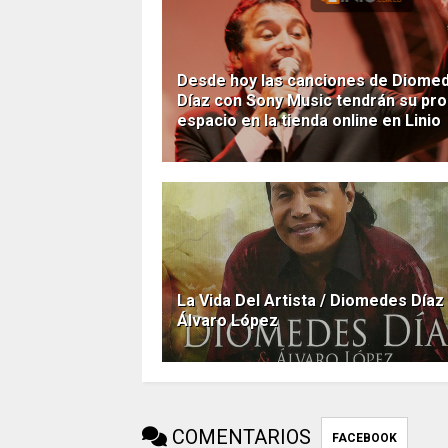
Desde hoy las canciones de Diome
Díaz con Sony Music tendrán su pro
espacio en la tienda online en Linio
La Vida Del Artista / Diomedes Díaz
Álvaro López
COMENTARIOS
FACEBOOK