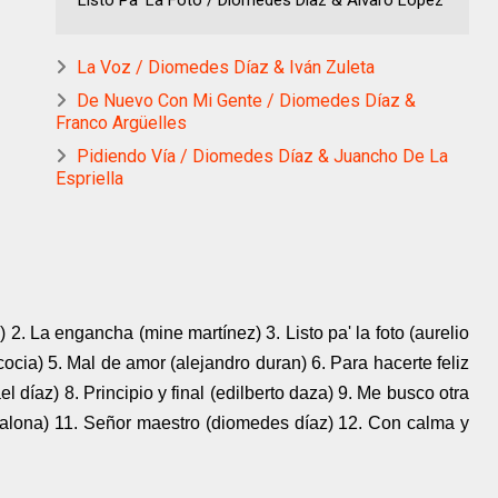
Listo Pa' La Foto / Diomedes Díaz & Álvaro López
La Voz / Diomedes Díaz & Iván Zuleta
De Nuevo Con Mi Gente / Diomedes Díaz &
Franco Argüelles
Pidiendo Vía / Diomedes Díaz & Juancho De La
Espriella
) 2. La engancha (mine martínez) 3. Listo pa' la foto (aurelio
cocia) 5. Mal de amor (alejandro duran) 6. Para hacerte feliz
el díaz) 8. Principio y final (edilberto daza) 9. Me busco otra
escalona) 11. Señor maestro (diomedes díaz) 12. Con calma y