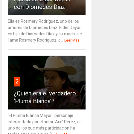
con Diomedes Díaz
Ella es Rosmery Rodríguez, uno de los
amores de Diomedes Díaz. Elder Dayán
es hijo de Diomedes Díaz y su madre se
llama Rosmery Rodríguez, c...
Leer Más
2
¿Quién era el verdadero
‘Pluma Blanca’?
‘El Pluma Blanca Mayor’, personaje
interpretado por el actor ‘Aco’ Pérez, es
uno de los que más participación ha