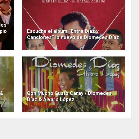
des
pio
Escucha el álbum “Entre Díaz y
Canciones” lo nuevo de Diomedes Díaz
 &
Con Mucho Gusto Caray / Diomedes
Díaz & Álvaro López