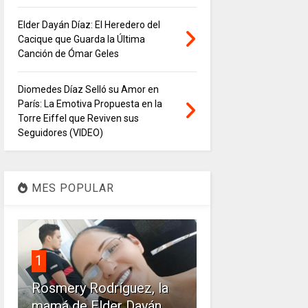
Elder Dayán Díaz: El Heredero del
Cacique que Guarda la Última
Canción de Ómar Geles
Diomedes Díaz Selló su Amor en
París: La Emotiva Propuesta en la
Torre Eiffel que Reviven sus
Seguidores (VIDEO)
MES POPULAR
1
Rosmery Rodríguez, la
mamá de Elder Dayán