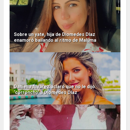
Sobre un yate, hija de Diomedes Díaz
enamoró bailando al ritmo de Maluma
Daniella Álvarez aclaró que no le dijo
‘corroncho’ a Diomedes Díaz