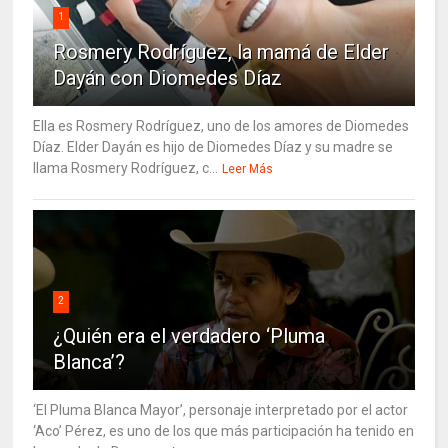
1
Rosmery Rodríguez, la mamá de Elder
Dayán con Diomedes Díaz
Ella es Rosmery Rodríguez, uno de los amores de Diomedes
Díaz. Elder Dayán es hijo de Diomedes Díaz y su madre se
llama Rosmery Rodríguez, c...
Leer Más
2
¿Quién era el verdadero ‘Pluma
Blanca’?
‘El Pluma Blanca Mayor’, personaje interpretado por el actor
‘Aco’ Pérez, es uno de los que más participación ha tenido en