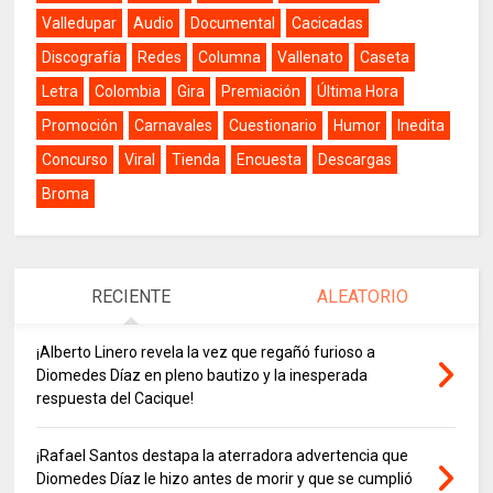
Valledupar
Audio
Documental
Cacicadas
Discografía
Redes
Columna
Vallenato
Caseta
Letra
Colombia
Gira
Premiación
Última Hora
Promoción
Carnavales
Cuestionario
Humor
Inedita
Concurso
Viral
Tienda
Encuesta
Descargas
Broma
RECIENTE
ALEATORIO
¡Alberto Linero revela la vez que regañó furioso a
Diomedes Díaz en pleno bautizo y la inesperada
respuesta del Cacique!
¡Rafael Santos destapa la aterradora advertencia que
Diomedes Díaz le hizo antes de morir y que se cumplió