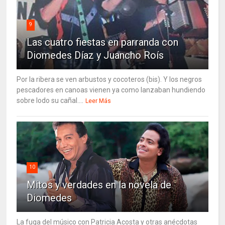
9
Las cuatro fiestas en parranda con
Diomedes Díaz y Juancho Roís
Por la ribera se ven arbustos y cocoteros (bis). Y los negros
pescadores en canoas vienen ya como lanzaban hundiendo
sobre lodo su cañal....
Leer Más
10
Mitos y verdades en la novela de
Diomedes
La fuga del músico con Patricia Acosta y otras anécdotas