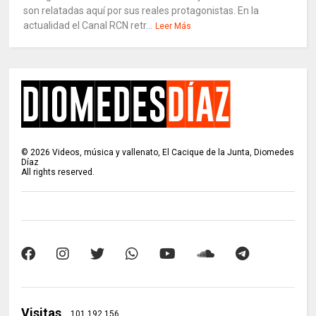
son relatadas aquí por sus reales protagonistas. En la
actualidad el Canal RCN retr...
Leer Más
©
2026
Videos, música y vallenato, El Cacique de la Junta, Diomedes
Díaz
All rights reserved.
Visitas
101,192,156