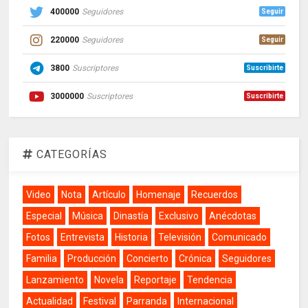
400000
Seguidores
Seguir
220000
Seguidores
Seguir
3800
Suscriptores
Suscribirte
3000000
Suscriptores
Suscribirte
CATEGORÍAS
Video
Nota
Artículo
Homenaje
Recuerdos
Especial
Música
Dinastía
Exclusivo
Anécdotas
Fotos
Entrevista
Historia
Televisión
Comunicado
Familia
Producción
Concierto
Crónica
Seguidores
Lanzamiento
Novela
Reportaje
Tendencia
Actualidad
Festival
Parranda
Internacional