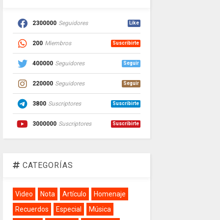
2300000
Seguidores
Like
200
Miembros
Suscribirte
400000
Seguidores
Seguir
220000
Seguidores
Seguir
3800
Suscriptores
Suscribirte
3000000
Suscriptores
Suscribirte
CATEGORÍAS
Video
Nota
Artículo
Homenaje
Recuerdos
Especial
Música