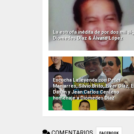
La estrofa inédita de por dos mil si
Diomedes Díaz & Álvaro López
Escucha La leyenda con Peter
Manjarres, Silvio Brito, Elver Díaz, E
Dayan y Jean Carlos Centeno
homenaje a Diomedes Díaz
COMENTARIOS
FACEBOOK