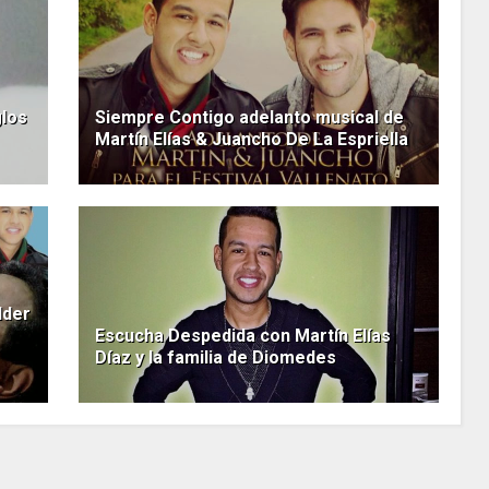
glos
Siempre Contigo adelanto musical de
Martín Elías & Juancho De La Espriella
lder
Escucha Despedida con Martín Elías
Díaz y la familia de Diomedes