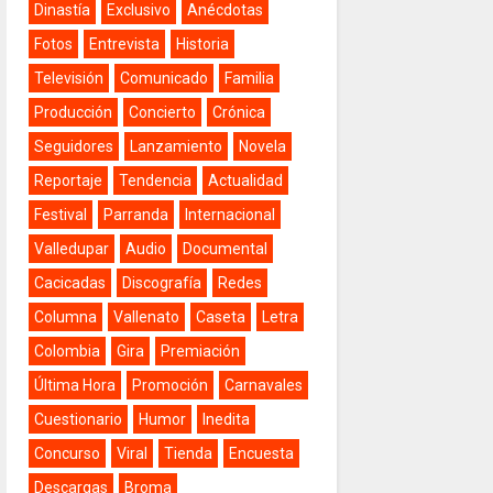
Dinastía
Exclusivo
Anécdotas
Fotos
Entrevista
Historia
Televisión
Comunicado
Familia
Producción
Concierto
Crónica
Seguidores
Lanzamiento
Novela
Reportaje
Tendencia
Actualidad
Festival
Parranda
Internacional
Valledupar
Audio
Documental
Cacicadas
Discografía
Redes
Columna
Vallenato
Caseta
Letra
Colombia
Gira
Premiación
Última Hora
Promoción
Carnavales
Cuestionario
Humor
Inedita
Concurso
Viral
Tienda
Encuesta
Descargas
Broma