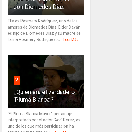
con Diomedes Díaz
Ella es Rosmery Rodríguez, uno de los
amores de Diomedes Díaz. Elder Dayán
es hijo de Diomedes Díaz y su madre se
llama Rosmery Rodríguez, c...
Leer Más
2
¿Quién era el verdadero
‘Pluma Blanca’?
‘El Pluma Blanca Mayor’, personaje
interpretado por el actor ‘Aco’ Pérez, es
uno de los que más participación ha