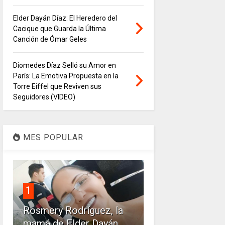
Elder Dayán Díaz: El Heredero del
Cacique que Guarda la Última
Canción de Ómar Geles
Diomedes Díaz Selló su Amor en
París: La Emotiva Propuesta en la
Torre Eiffel que Reviven sus
Seguidores (VIDEO)
MES POPULAR
1
Rosmery Rodríguez, la
mamá de Elder Dayán