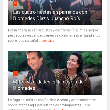
9
Las cuatro fiestas en parranda con
Diomedes Díaz y Juancho Roís
Por la ribera se ven arbustos y cocoteros (bis). Y los negros
pescadores en canoas vienen ya como lanzaban hundiendo
sobre lodo su cañal....
Leer Más
10
Mitos y verdades en la novela de
Diomedes
La fuga del músico con Patricia Acosta y otras anécdotas
son relatadas aquí por sus reales protagonistas. En la