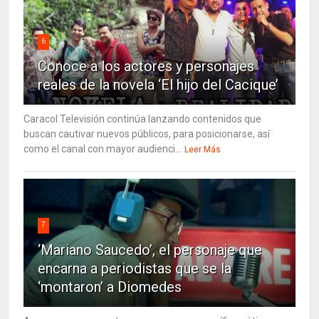
6
Conoce a los actores y personajes
reales de la novela ‘El hijo del Cacique’
Caracol Televisión continúa lanzando contenidos que
buscan cautivar nuevos públicos, para posicionarse, así
como el canal con mayor audienci...
Leer Más
7
‘Mariano Saucedo’, el personaje que
encarna a periodistas que se la
‘montaron’ a Diomedes