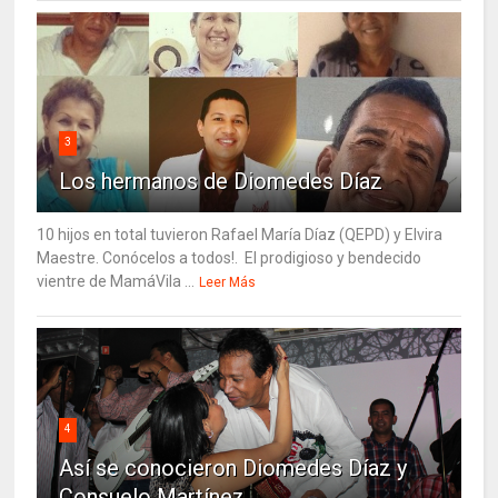
3
Los hermanos de Diomedes Díaz
10 hijos en total tuvieron Rafael María Díaz (QEPD) y Elvira
Maestre. Conócelos a todos!. El prodigioso y bendecido
vientre de MamáVila ...
Leer Más
4
Así se conocieron Diomedes Díaz y
Consuelo Martínez