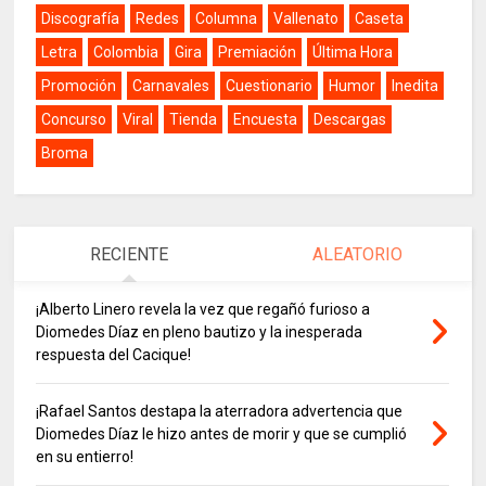
Discografía
Redes
Columna
Vallenato
Caseta
Letra
Colombia
Gira
Premiación
Última Hora
Promoción
Carnavales
Cuestionario
Humor
Inedita
Concurso
Viral
Tienda
Encuesta
Descargas
Broma
RECIENTE
ALEATORIO
¡Alberto Linero revela la vez que regañó furioso a
Diomedes Díaz en pleno bautizo y la inesperada
respuesta del Cacique!
¡Rafael Santos destapa la aterradora advertencia que
Diomedes Díaz le hizo antes de morir y que se cumplió
en su entierro!