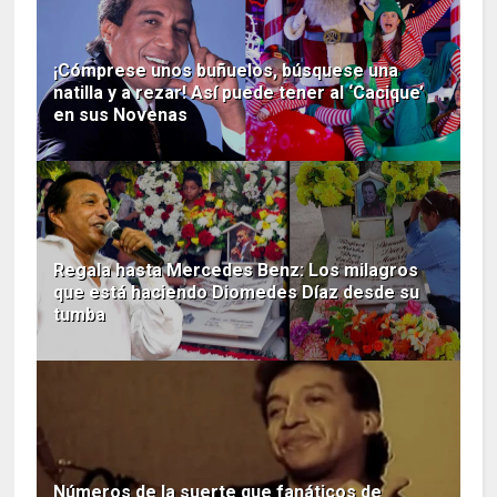
¡Cómprese unos buñuelos, búsquese una
natilla y a rezar! Así puede tener al ‘Cacique’
en sus Novenas
Regala hasta Mercedes Benz: Los milagros
que está haciendo Diomedes Díaz desde su
tumba
Números de la suerte que fanáticos de