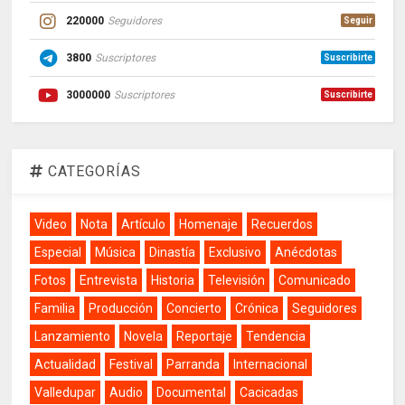
220000
Seguidores
Seguir
3800
Suscriptores
Suscribirte
3000000
Suscriptores
Suscribirte
CATEGORÍAS
Video
Nota
Artículo
Homenaje
Recuerdos
Especial
Música
Dinastía
Exclusivo
Anécdotas
Fotos
Entrevista
Historia
Televisión
Comunicado
Familia
Producción
Concierto
Crónica
Seguidores
Lanzamiento
Novela
Reportaje
Tendencia
Actualidad
Festival
Parranda
Internacional
Valledupar
Audio
Documental
Cacicadas