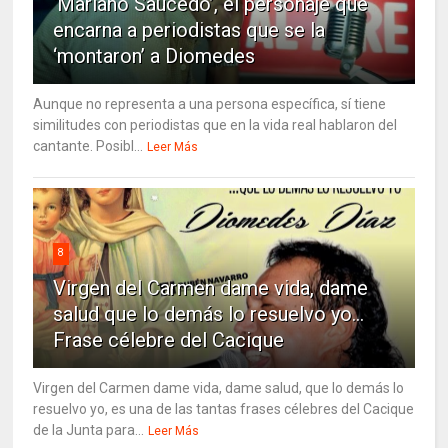
‘Mariano Saucedo’, el personaje que
encarna a periodistas que se la
‘montaron’ a Diomedes
Aunque no representa a una persona específica, sí tiene
similitudes con periodistas que en la vida real hablaron del
cantante. Posibl...
Leer Más
8
Virgen del Carmen dame vida, dame
salud que lo demás lo resuelvo yo…
Frase célebre del Cacique
Virgen del Carmen dame vida, dame salud, que lo demás lo
resuelvo yo, es una de las tantas frases célebres del Cacique
de la Junta para...
Leer Más