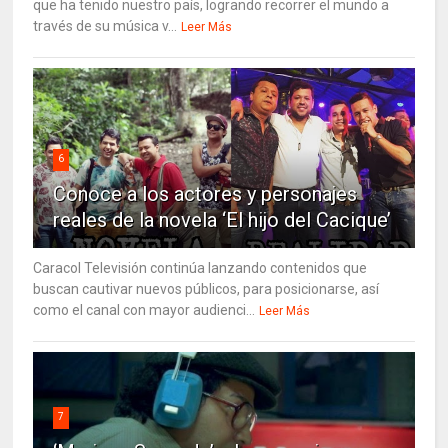
que ha tenido nuestro país, logrando recorrer el mundo a
través de su música v...
Leer Más
6
Conoce a los actores y personajes
reales de la novela ‘El hijo del Cacique’
Caracol Televisión continúa lanzando contenidos que
buscan cautivar nuevos públicos, para posicionarse, así
como el canal con mayor audienci...
Leer Más
7