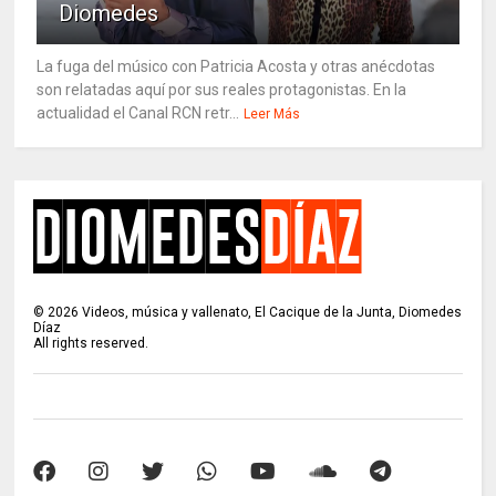
Diomedes
La fuga del músico con Patricia Acosta y otras anécdotas
son relatadas aquí por sus reales protagonistas. En la
actualidad el Canal RCN retr...
Leer Más
©
2026
Videos, música y vallenato, El Cacique de la Junta, Diomedes
Díaz
All rights reserved.