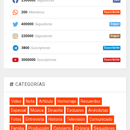
2300000
Seguidores
Like
200
Miembros
Suscribirte
400000
Seguidores
Seguir
220000
Seguidores
Seguir
3800
Suscriptores
Suscribirte
3000000
Suscriptores
Suscribirte
CATEGORÍAS
Video
Nota
Artículo
Homenaje
Recuerdos
Especial
Música
Dinastía
Exclusivo
Anécdotas
Fotos
Entrevista
Historia
Televisión
Comunicado
Familia
Producción
Concierto
Crónica
Seguidores