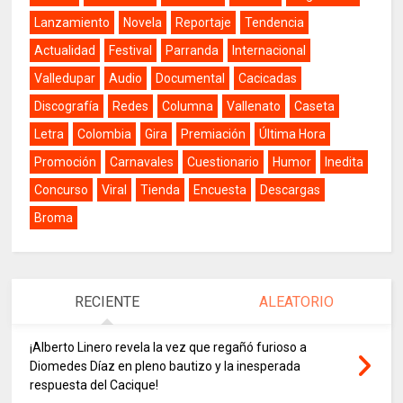
Lanzamiento
Novela
Reportaje
Tendencia
Actualidad
Festival
Parranda
Internacional
Valledupar
Audio
Documental
Cacicadas
Discografía
Redes
Columna
Vallenato
Caseta
Letra
Colombia
Gira
Premiación
Última Hora
Promoción
Carnavales
Cuestionario
Humor
Inedita
Concurso
Viral
Tienda
Encuesta
Descargas
Broma
RECIENTE
ALEATORIO
¡Alberto Linero revela la vez que regañó furioso a
Diomedes Díaz en pleno bautizo y la inesperada
respuesta del Cacique!