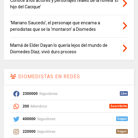
Conoce a los actores y personajes reales de la novela ‘El
hijo del Cacique’
‘Mariano Saucedo’, el personaje que encarna a
periodistas que se la ‘montaron’ a Diomedes
Mamá de Elder Dayan lo quería lejos del mundo de
Diomedes Díaz; vivió duro proceso
DIOMEDISTAS EN REDES
2300000
Seguidores
Like
200
Miembros
Suscribirte
400000
Seguidores
Seguir
220000
Seguidores
Seguir