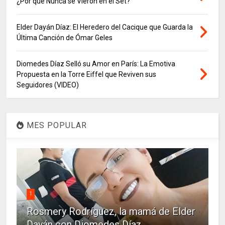
¿Por qué Nunca se Vieron en el Set?
Elder Dayán Díaz: El Heredero del Cacique que Guarda la
Última Canción de Ómar Geles
Diomedes Díaz Selló su Amor en París: La Emotiva
Propuesta en la Torre Eiffel que Reviven sus
Seguidores (VIDEO)
MES POPULAR
1
Rosmery Rodríguez, la mamá de Elder
Dayán con Diomedes Díaz