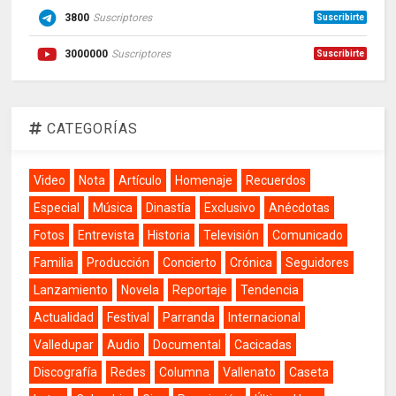
3800
Suscriptores
Suscribirte
3000000
Suscriptores
Suscribirte
CATEGORÍAS
Video
Nota
Artículo
Homenaje
Recuerdos
Especial
Música
Dinastía
Exclusivo
Anécdotas
Fotos
Entrevista
Historia
Televisión
Comunicado
Familia
Producción
Concierto
Crónica
Seguidores
Lanzamiento
Novela
Reportaje
Tendencia
Actualidad
Festival
Parranda
Internacional
Valledupar
Audio
Documental
Cacicadas
Discografía
Redes
Columna
Vallenato
Caseta