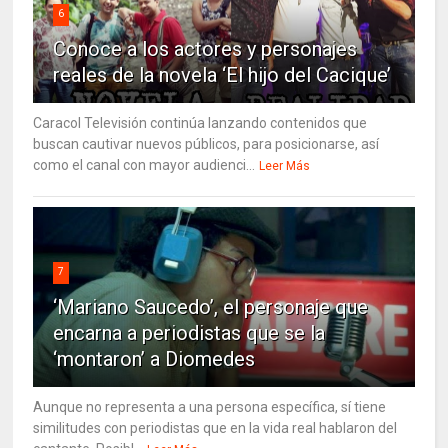
6
Conoce a los actores y personajes
reales de la novela ‘El hijo del Cacique’
Caracol Televisión continúa lanzando contenidos que
buscan cautivar nuevos públicos, para posicionarse, así
como el canal con mayor audienci...
Leer Más
7
‘Mariano Saucedo’, el personaje que
encarna a periodistas que se la
‘montaron’ a Diomedes
Aunque no representa a una persona específica, sí tiene
similitudes con periodistas que en la vida real hablaron del