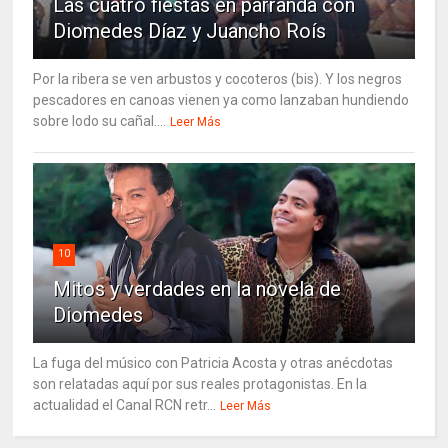
Las cuatro fiestas en parranda con
Diomedes Díaz y Juancho Roís
Por la ribera se ven arbustos y cocoteros (bis). Y los negros
pescadores en canoas vienen ya como lanzaban hundiendo
sobre lodo su cañal....
Leer Más
10
Mitos y verdades en la novela de
Diomedes
La fuga del músico con Patricia Acosta y otras anécdotas
son relatadas aquí por sus reales protagonistas. En la
actualidad el Canal RCN retr...
Leer Más