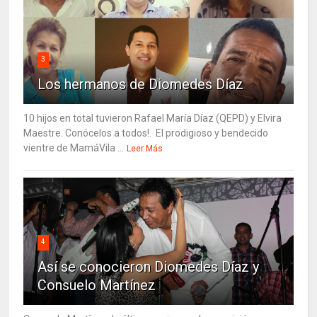
3
Los hermanos de Diomedes Díaz
10 hijos en total tuvieron Rafael María Díaz (QEPD) y Elvira
Maestre. Conócelos a todos!. El prodigioso y bendecido
vientre de MamáVila ...
Leer Más
4
Así se conocieron Diomedes Díaz y
Consuelo Martínez