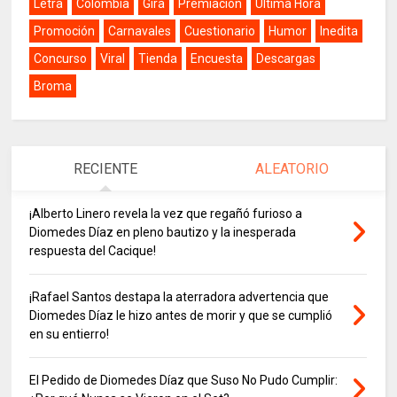
Letra
Colombia
Gira
Premiación
Última Hora
Promoción
Carnavales
Cuestionario
Humor
Inedita
Concurso
Viral
Tienda
Encuesta
Descargas
Broma
RECIENTE
ALEATORIO
¡Alberto Linero revela la vez que regañó furioso a
Diomedes Díaz en pleno bautizo y la inesperada
respuesta del Cacique!
¡Rafael Santos destapa la aterradora advertencia que
Diomedes Díaz le hizo antes de morir y que se cumplió
en su entierro!
El Pedido de Diomedes Díaz que Suso No Pudo Cumplir: