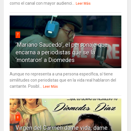
como el canal con mayor audienci...
Leer Más
7
‘Mariano Saucedo’, el personaje que
encarna a periodistas que se la
‘montaron’ a Diomedes
Aunque no representa a una persona específica, sí tiene
similitudes con periodistas que en la vida real hablaron del
cantante. Posibl...
Leer Más
8
Virgen del Carmen dame vida, dame