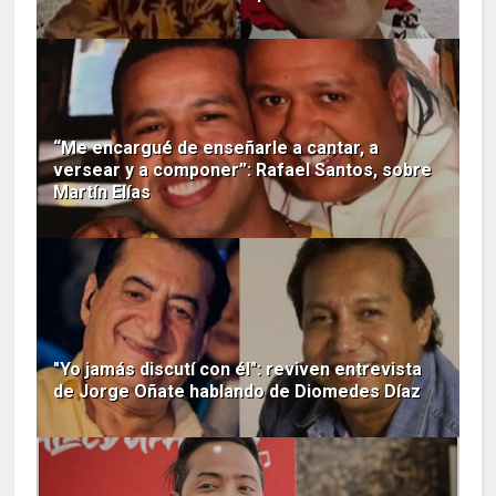
“Me encargué de enseñarle a cantar, a
versear y a componer”: Rafael Santos, sobre
Martín Elías
"Yo jamás discutí con él": reviven entrevista
de Jorge Oñate hablando de Diomedes Díaz