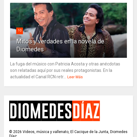
10
Mitos y verdades en la novela de
Diomedes
La fuga del músico con Patricia Acosta y otras anécdotas
son relatadas aquí por sus reales protagonistas. En la
actualidad el Canal RCN retr...
Leer Más
©
2026
Videos, música y vallenato, El Cacique de la Junta, Diomedes
Díaz