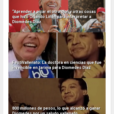
“Aprender a picar el otro ojo” y otras cosas
que hizo Orlando Liñán para interpretar a
Diomedes Díaz
FestiVallenato: La doctora en ciencias que fue
invencible en tarima para Diomedes Díaz
800 millones de pesos, lo que alcanzó a ganar
Diomedes por un saludo vallenato