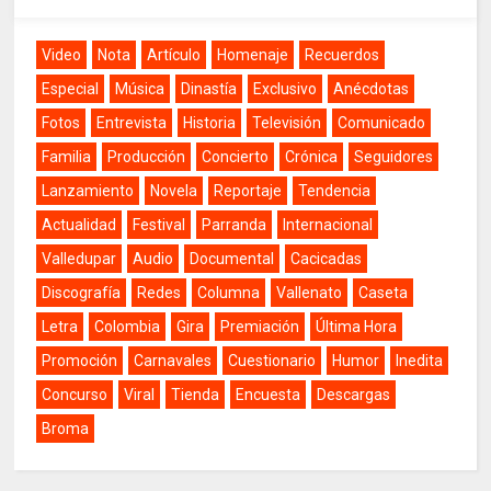
Video
Nota
Artículo
Homenaje
Recuerdos
Especial
Música
Dinastía
Exclusivo
Anécdotas
Fotos
Entrevista
Historia
Televisión
Comunicado
Familia
Producción
Concierto
Crónica
Seguidores
Lanzamiento
Novela
Reportaje
Tendencia
Actualidad
Festival
Parranda
Internacional
Valledupar
Audio
Documental
Cacicadas
Discografía
Redes
Columna
Vallenato
Caseta
Letra
Colombia
Gira
Premiación
Última Hora
Promoción
Carnavales
Cuestionario
Humor
Inedita
Concurso
Viral
Tienda
Encuesta
Descargas
Broma