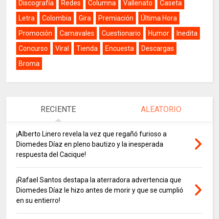
Discografía
Redes
Columna
Vallenato
Caseta
Letra
Colombia
Gira
Premiación
Última Hora
Promoción
Carnavales
Cuestionario
Humor
Inedita
Concurso
Viral
Tienda
Encuesta
Descargas
Broma
RECIENTE
ALEATORIO
¡Alberto Linero revela la vez que regañó furioso a
Diomedes Díaz en pleno bautizo y la inesperada
respuesta del Cacique!
¡Rafael Santos destapa la aterradora advertencia que
Diomedes Díaz le hizo antes de morir y que se cumplió
en su entierro!