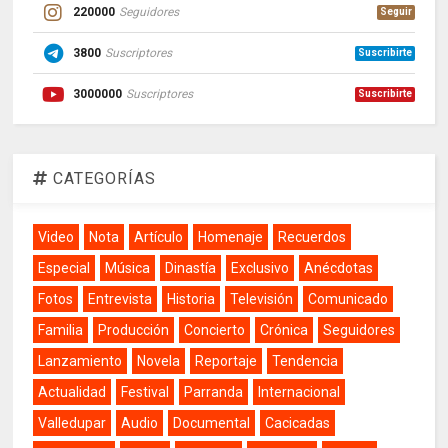
220000
Seguidores
Seguir
3800
Suscriptores
Suscribirte
3000000
Suscriptores
Suscribirte
CATEGORÍAS
Video
Nota
Artículo
Homenaje
Recuerdos
Especial
Música
Dinastía
Exclusivo
Anécdotas
Fotos
Entrevista
Historia
Televisión
Comunicado
Familia
Producción
Concierto
Crónica
Seguidores
Lanzamiento
Novela
Reportaje
Tendencia
Actualidad
Festival
Parranda
Internacional
Valledupar
Audio
Documental
Cacicadas