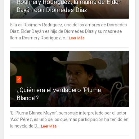
Rosmery Rodríguez, la mamá de Elder
Dayán con Diomedes Díaz
Ella es Rosmery Rodríguez, uno de los amores de Diomedes
Díaz. Elder Dayán es hijo de Diomedes Díaz y su madre se
llama Rosmery Rodríguez, c...
Leer Más
2
¿Quién era el verdadero ‘Pluma
Blanca’?
‘El Pluma Blanca Mayor’, personaje interpretado por el actor
‘Aco’ Pérez, es uno de los que más participación ha tenido en
la novela de D...
Leer Más