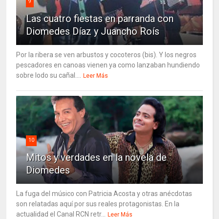
9
Las cuatro fiestas en parranda con
Diomedes Díaz y Juancho Roís
Por la ribera se ven arbustos y cocoteros (bis). Y los negros
pescadores en canoas vienen ya como lanzaban hundiendo
sobre lodo su cañal....
Leer Más
10
Mitos y verdades en la novela de
Diomedes
La fuga del músico con Patricia Acosta y otras anécdotas
son relatadas aquí por sus reales protagonistas. En la
actualidad el Canal RCN retr...
Leer Más