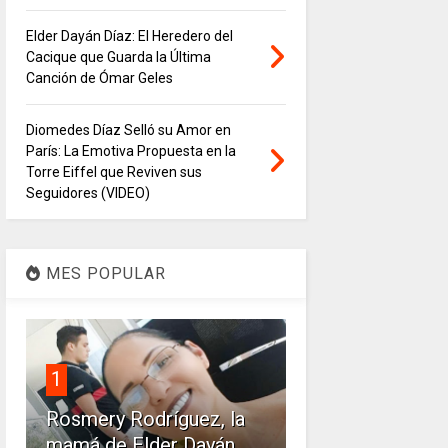
Elder Dayán Díaz: El Heredero del
Cacique que Guarda la Última
Canción de Ómar Geles
Diomedes Díaz Selló su Amor en
París: La Emotiva Propuesta en la
Torre Eiffel que Reviven sus
Seguidores (VIDEO)
MES POPULAR
1
Rosmery Rodríguez, la
mamá de Elder Dayán