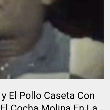
 y El Pollo Caseta Con
El Cocha Molina En La