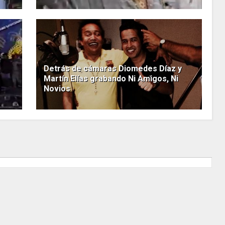
Detrás de cámaras Diomedes Díaz y
Martín Elías grabando Ni Amigos, Ni
Novios