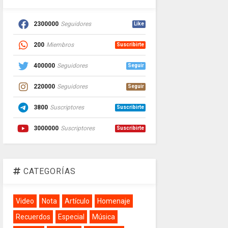
2300000
Seguidores
Like
200
Miembros
Suscribirte
400000
Seguidores
Seguir
220000
Seguidores
Seguir
3800
Suscriptores
Suscribirte
3000000
Suscriptores
Suscribirte
CATEGORÍAS
Video
Nota
Artículo
Homenaje
Recuerdos
Especial
Música