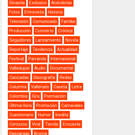
Dinastía
Exclusivo
Anécdotas
Fotos
Entrevista
Historia
Televisión
Comunicado
Familia
Producción
Concierto
Crónica
Seguidores
Lanzamiento
Novela
Reportaje
Tendencia
Actualidad
Festival
Parranda
Internacional
Valledupar
Audio
Documental
Cacicadas
Discografía
Redes
Columna
Vallenato
Caseta
Letra
Colombia
Gira
Premiación
Última Hora
Promoción
Carnavales
Cuestionario
Humor
Inedita
Concurso
Viral
Tienda
Encuesta
Descargas
Broma