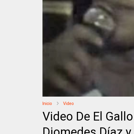
Inicio
Video
Video De El Gallo
Diomedes Díaz y 