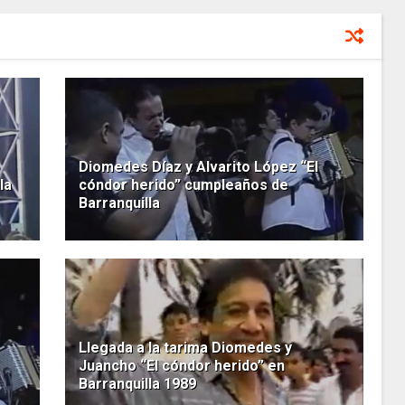
Diomedes Díaz y Alvarito López “El
la
cóndor herido” cumpleaños de
Barranquilla
Llegada a la tarima Diomedes y
Juancho “El cóndor herido” en
Barranquilla 1989