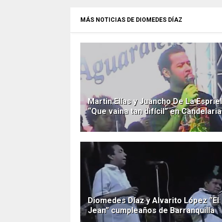
MÁS NOTICIAS DE DIOMEDES DÍAZ
Martin Elías y Juancho De La Espriel
“Que vaina tan difícil” en Candelaria
Diomedes Díaz y Alvarito López “El
Jean” cumpleaños de Barranquilla