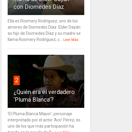
con Diomedes Díaz
Ella es Rosmery Rodríguez, uno de los
amores de Diomedes Díaz. Elder Dayán
es hijo de Diomedes Díaz y su madre se
llama Rosmery Rodríguez, c...
Leer Más
2
¿Quién era el verdadero
‘Pluma Blanca’?
‘El Pluma Blanca Mayor’, personaje
interpretado por el actor ‘Aco’ Pérez, es
uno de los que más participación ha