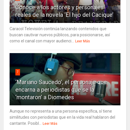
Conoce a los actores y personajes
reales de la novela ‘El hijo del Cacique’
Caracol Televisión continúa lanzando contenidos que
buscan cautivar nuevos públicos, para posicionarse, así
como el canal con mayor audienci...
Leer Más
7
‘Mariano Saucedo’, el personaje que
encarna a periodistas que se la
‘montaron’ a Diomedes
Aunque no representa a una persona específica, sí tiene
similitudes con periodistas que en la vida real hablaron del
cantante. Posibl...
Leer Más