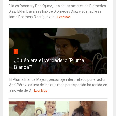
Ella es Rosmery Rodríguez, uno de los amores de Diomedes
Díaz. Elder Dayán es hijo de Diomedes Díaz y su madre se
llama Rosmery Rodríguez, c...
Leer Más
2
¿Quién era el verdadero ‘Pluma
Blanca’?
‘El Pluma Blanca Mayor’, personaje interpretado por el actor
‘Aco’ Pérez, es uno de los que más participación ha tenido en
la novela de D...
Leer Más