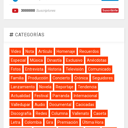
3000000
Suscriptores
Suscribirte
CATEGORÍAS
Video
Nota
Artículo
Homenaje
Recuerdos
Especial
Música
Dinastía
Exclusivo
Anécdotas
Fotos
Entrevista
Historia
Televisión
Comunicado
Familia
Producción
Concierto
Crónica
Seguidores
Lanzamiento
Novela
Reportaje
Tendencia
Actualidad
Festival
Parranda
Internacional
Valledupar
Audio
Documental
Cacicadas
Discografía
Redes
Columna
Vallenato
Caseta
Letra
Colombia
Gira
Premiación
Última Hora