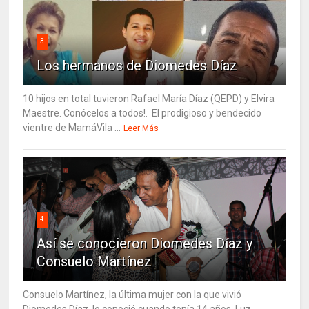
3
Los hermanos de Diomedes Díaz
10 hijos en total tuvieron Rafael María Díaz (QEPD) y Elvira
Maestre. Conócelos a todos!. El prodigioso y bendecido
vientre de MamáVila ...
Leer Más
4
Así se conocieron Diomedes Díaz y
Consuelo Martínez
Consuelo Martínez, la última mujer con la que vivió
Diomedes Díaz, lo conoció cuando tenía 14 años. Luz