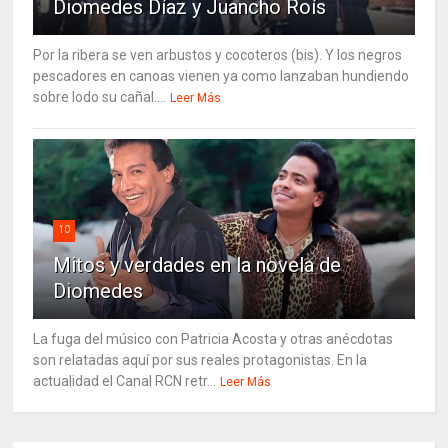
Diomedes Díaz y Juancho Roís
Por la ribera se ven arbustos y cocoteros (bis). Y los negros
pescadores en canoas vienen ya como lanzaban hundiendo
sobre lodo su cañal....
Leer Más
10
Mitos y verdades en la novela de
Diomedes
La fuga del músico con Patricia Acosta y otras anécdotas
son relatadas aquí por sus reales protagonistas. En la
actualidad el Canal RCN retr...
Leer Más