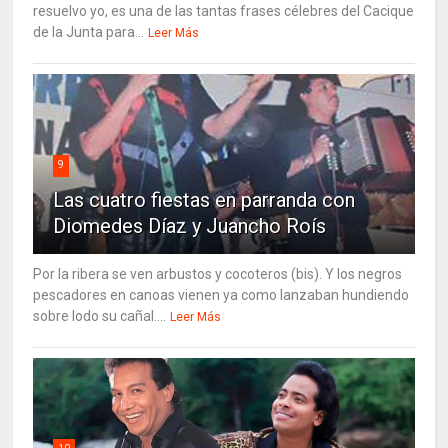
resuelvo yo, es una de las tantas frases célebres del Cacique
de la Junta para...
Leer Más
9
Las cuatro fiestas en parranda con
Diomedes Díaz y Juancho Roís
Por la ribera se ven arbustos y cocoteros (bis). Y los negros
pescadores en canoas vienen ya como lanzaban hundiendo
sobre lodo su cañal....
Leer Más