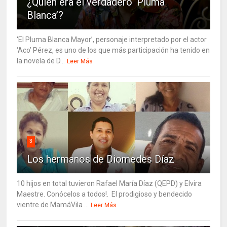
¿Quién era el verdadero ‘Pluma
Blanca’?
‘El Pluma Blanca Mayor’, personaje interpretado por el actor
‘Aco’ Pérez, es uno de los que más participación ha tenido en
la novela de D...
Leer Más
3
Los hermanos de Diomedes Díaz
10 hijos en total tuvieron Rafael María Díaz (QEPD) y Elvira
Maestre. Conócelos a todos!. El prodigioso y bendecido
vientre de MamáVila ...
Leer Más