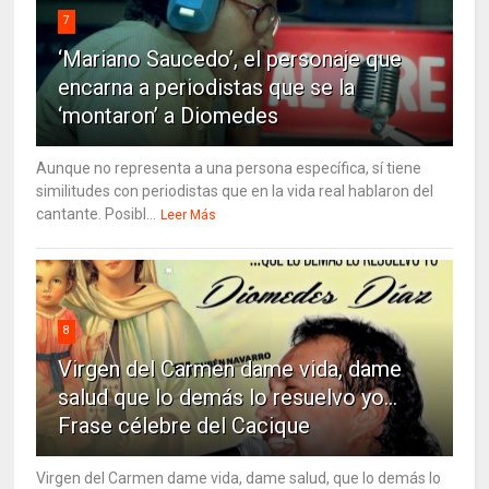
7
‘Mariano Saucedo’, el personaje que
encarna a periodistas que se la
‘montaron’ a Diomedes
Aunque no representa a una persona específica, sí tiene
similitudes con periodistas que en la vida real hablaron del
cantante. Posibl...
Leer Más
8
Virgen del Carmen dame vida, dame
salud que lo demás lo resuelvo yo…
Frase célebre del Cacique
Virgen del Carmen dame vida, dame salud, que lo demás lo