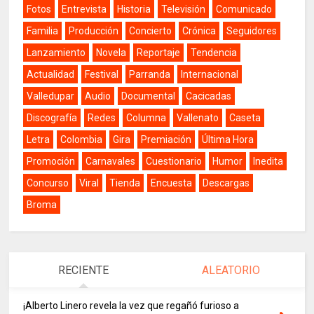
Fotos
Entrevista
Historia
Televisión
Comunicado
Familia
Producción
Concierto
Crónica
Seguidores
Lanzamiento
Novela
Reportaje
Tendencia
Actualidad
Festival
Parranda
Internacional
Valledupar
Audio
Documental
Cacicadas
Discografía
Redes
Columna
Vallenato
Caseta
Letra
Colombia
Gira
Premiación
Última Hora
Promoción
Carnavales
Cuestionario
Humor
Inedita
Concurso
Viral
Tienda
Encuesta
Descargas
Broma
RECIENTE
ALEATORIO
¡Alberto Linero revela la vez que regañó furioso a