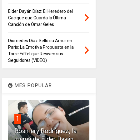
Elder Dayán Díaz: El Heredero del
Cacique que Guarda la Última
Canción de Ómar Geles
Diomedes Díaz Selló su Amor en
París: La Emotiva Propuesta en la
Torre Eiffel que Reviven sus
Seguidores (VIDEO)
MES POPULAR
1
Rosmery Rodríguez, la
mamá de Elder Dayán