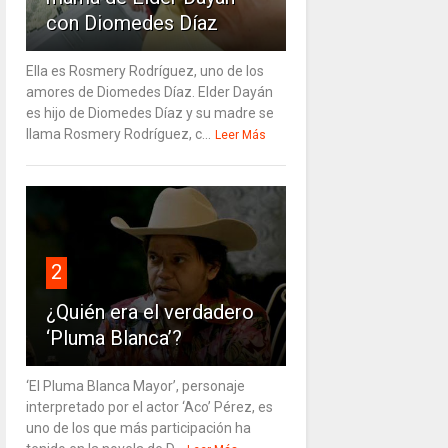
con Diomedes Díaz
Ella es Rosmery Rodríguez, uno de los
amores de Diomedes Díaz. Elder Dayán
es hijo de Diomedes Díaz y su madre se
llama Rosmery Rodríguez, c...
Leer Más
2
¿Quién era el verdadero
‘Pluma Blanca’?
‘El Pluma Blanca Mayor’, personaje
interpretado por el actor ‘Aco’ Pérez, es
uno de los que más participación ha