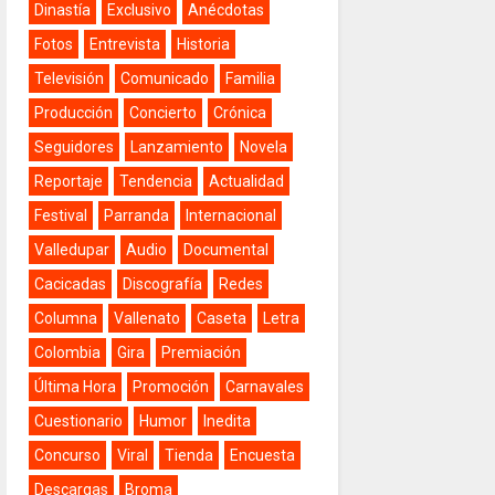
Dinastía
Exclusivo
Anécdotas
Fotos
Entrevista
Historia
Televisión
Comunicado
Familia
Producción
Concierto
Crónica
Seguidores
Lanzamiento
Novela
Reportaje
Tendencia
Actualidad
Festival
Parranda
Internacional
Valledupar
Audio
Documental
Cacicadas
Discografía
Redes
Columna
Vallenato
Caseta
Letra
Colombia
Gira
Premiación
Última Hora
Promoción
Carnavales
Cuestionario
Humor
Inedita
Concurso
Viral
Tienda
Encuesta
Descargas
Broma