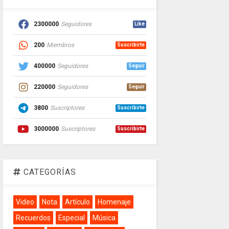
2300000
Seguidores
Like
200
Miembros
Suscribirte
400000
Seguidores
Seguir
220000
Seguidores
Seguir
3800
Suscriptores
Suscribirte
3000000
Suscriptores
Suscribirte
CATEGORÍAS
Video
Nota
Artículo
Homenaje
Recuerdos
Especial
Música