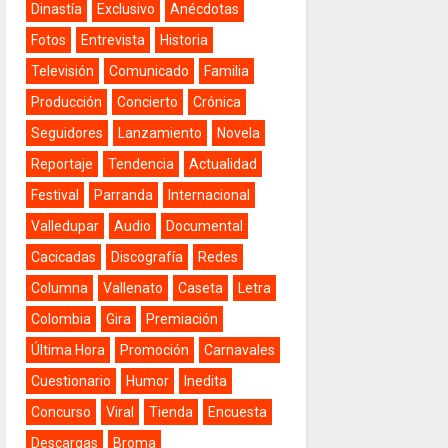
Dinastía
Exclusivo
Anécdotas
Fotos
Entrevista
Historia
Televisión
Comunicado
Familia
Producción
Concierto
Crónica
Seguidores
Lanzamiento
Novela
Reportaje
Tendencia
Actualidad
Festival
Parranda
Internacional
Valledupar
Audio
Documental
Cacicadas
Discografía
Redes
Columna
Vallenato
Caseta
Letra
Colombia
Gira
Premiación
Última Hora
Promoción
Carnavales
Cuestionario
Humor
Inedita
Concurso
Viral
Tienda
Encuesta
Descargas
Broma