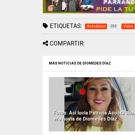
ETIQUETAS:
Anécdotas
Video
253
COMPARTIR:
MÁS NOTICIAS DE DIOMEDES DÍAZ
Fotos: Así lucía Patricia Acosta cu
era novia de Diomedes Díaz