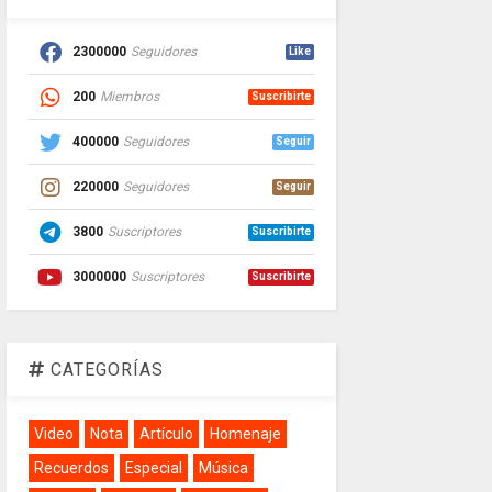
2300000
Seguidores
Like
200
Miembros
Suscribirte
400000
Seguidores
Seguir
220000
Seguidores
Seguir
3800
Suscriptores
Suscribirte
3000000
Suscriptores
Suscribirte
CATEGORÍAS
Video
Nota
Artículo
Homenaje
Recuerdos
Especial
Música