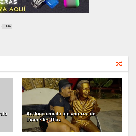
1134
ando
Así luce uno de los amores de
Diomedes Díaz