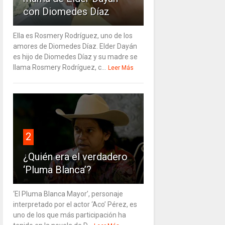
con Diomedes Díaz
Ella es Rosmery Rodríguez, uno de los
amores de Diomedes Díaz. Elder Dayán
es hijo de Diomedes Díaz y su madre se
llama Rosmery Rodríguez, c...
Leer Más
2
¿Quién era el verdadero
‘Pluma Blanca’?
‘El Pluma Blanca Mayor’, personaje
interpretado por el actor ‘Aco’ Pérez, es
uno de los que más participación ha