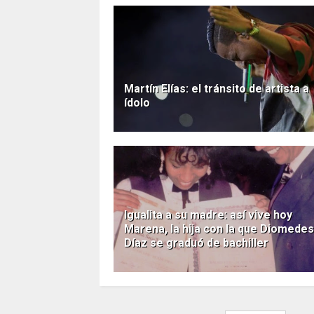
Martín Elías: el tránsito de artista a
ídolo
Igualita a su madre: así vive hoy
Marena, la hija con la que Diomedes
Díaz se graduó de bachiller