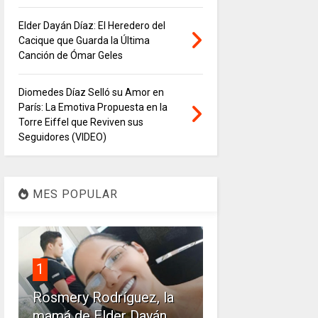
Elder Dayán Díaz: El Heredero del
Cacique que Guarda la Última
Canción de Ómar Geles
Diomedes Díaz Selló su Amor en
París: La Emotiva Propuesta en la
Torre Eiffel que Reviven sus
Seguidores (VIDEO)
MES POPULAR
1
Rosmery Rodríguez, la
mamá de Elder Dayán