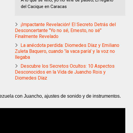
A lo que se vino, yo no vine de paseo; El regaño
del Cacique en Caracas
¡Impactante Revelación! El Secreto Detrás del
Desconcertante "Yo no sé, Ernesto, no sé"
Finalmente Revelado
La anécdota perdida: Diomedes Díaz y Emiliano
Zuleta Baquero, cuando 'la vaca paría' y la voz no
llegaba
Descubre los Secretos Ocultos: 10 Aspectos
Desconocidos en la Vida de Juancho Rois y
Diomedes Díaz
ezuela con Juancho, ajustes de sonido y de instrumentos.