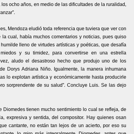
a los ocho años, en medio de las dificultades de la ruralidad,
vanzar”.
, Mendoza eludió toda referencia que tuviera que ver con
e la cual, había muchos comentarios y noticias, pues quiso
humilde lleno de virtudes artísticas y poéticas, que desafía
miedos y su timidez, para convertirse en una estrella
ta vez, aludo el desastroso hecho que produjo uno de los
 de Dorys Adriana Niño. Igualmente, la manera inhumana
 lo explotan artística y económicamente hasta producirle
ro sorprendente de su salud”. Concluye Luis. Se las dejo
e Diomedes tienen mucho sentimiento lo cual se refleja, de
lla, expresiva y sentida, del compositor. Hay quienes osan
e cantante, no están tan lejos de un acierto, por eso su
antante, lo miro más integralmente, Diomedes, antes que