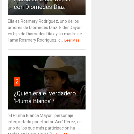
con Diomedes Díaz
Ella es Rosmery Rodríguez, uno de los
amores de Diomedes Díaz. Elder Dayán
es hijo de Diomedes Díaz y su madre se
llama Rosmery Rodríguez, c...
Leer Más
2
¿Quién era el verdadero
‘Pluma Blanca’?
‘El Pluma Blanca Mayor’, personaje
interpretado por el actor ‘Aco’ Pérez, es
uno de los que más participación ha