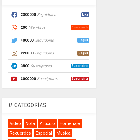
2300000
Seguidores
Like
200
Miembros
Suscribirte
400000
Seguidores
Seguir
220000
Seguidores
Seguir
3800
Suscriptores
Suscribirte
3000000
Suscriptores
Suscribirte
CATEGORÍAS
Video
Nota
Artículo
Homenaje
Recuerdos
Especial
Música