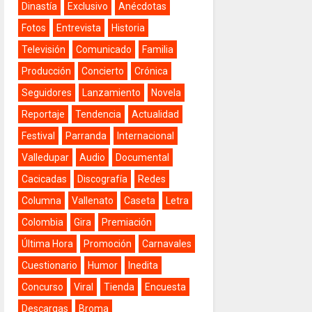
Dinastía
Exclusivo
Anécdotas
Fotos
Entrevista
Historia
Televisión
Comunicado
Familia
Producción
Concierto
Crónica
Seguidores
Lanzamiento
Novela
Reportaje
Tendencia
Actualidad
Festival
Parranda
Internacional
Valledupar
Audio
Documental
Cacicadas
Discografía
Redes
Columna
Vallenato
Caseta
Letra
Colombia
Gira
Premiación
Última Hora
Promoción
Carnavales
Cuestionario
Humor
Inedita
Concurso
Viral
Tienda
Encuesta
Descargas
Broma