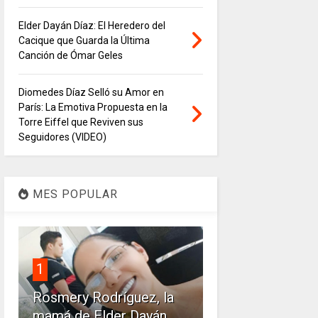
Elder Dayán Díaz: El Heredero del
Cacique que Guarda la Última
Canción de Ómar Geles
Diomedes Díaz Selló su Amor en
París: La Emotiva Propuesta en la
Torre Eiffel que Reviven sus
Seguidores (VIDEO)
MES POPULAR
1
Rosmery Rodríguez, la
mamá de Elder Dayán