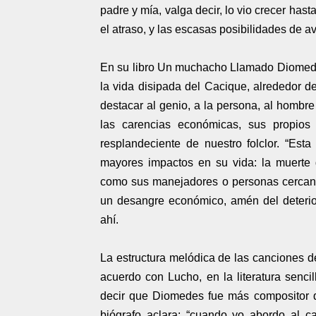
padre y mía, valga decir, lo vio crecer hast
el atraso, y las escasas posibilidades de a
En su libro Un muchacho Llamado Diomedes
la vida disipada del Cacique, alrededor d
destacar al genio, a la persona, al hombre 
las carencias económicas, sus propios 
resplandeciente de nuestro folclor. “Es
mayores impactos en su vida: la muerte
como sus manejadores o personas cercanas
un desangre económico, amén del deterio
ahí.
La estructura melódica de las canciones d
acuerdo con Lucho, en la literatura senci
decir que Diomedes fue más compositor qu
biógrafo aclara: “cuando yo abordo al c