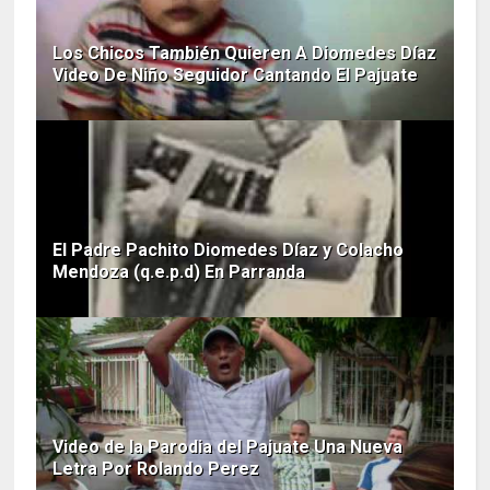
Los Chicos También Quieren A Diomedes Díaz
Video De Niño Seguidor Cantando El Pajuate
El Padre Pachito Diomedes Díaz y Colacho
Mendoza (q.e.p.d) En Parranda
Video de la Parodia del Pajuate Una Nueva
Letra Por Rolando Perez