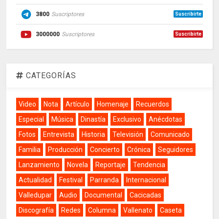
3800
Suscriptores
Suscribirte
3000000
Suscriptores
Suscribirte
CATEGORÍAS
Video
Nota
Artículo
Homenaje
Recuerdos
Especial
Música
Dinastía
Exclusivo
Anécdotas
Fotos
Entrevista
Historia
Televisión
Comunicado
Familia
Producción
Concierto
Crónica
Seguidores
Lanzamiento
Novela
Reportaje
Tendencia
Actualidad
Festival
Parranda
Internacional
Valledupar
Audio
Documental
Cacicadas
Discografía
Redes
Columna
Vallenato
Caseta