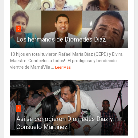
3
Los hermanos de Diomedes Díaz
10 hijos en total tuvieron Rafael María Díaz (QEPD) y Elvira
Maestre. Conócelos a todos!. El prodigioso y bendecido
vientre de MamáVila ...
Leer Más
4
Así se conocieron Diomedes Díaz y
Consuelo Martínez