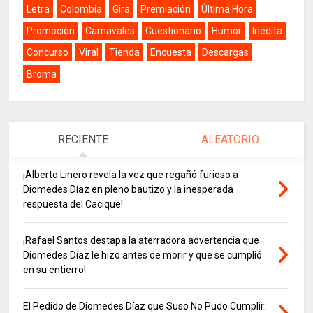
Letra
Colombia
Gira
Premiación
Última Hora
Promoción
Carnavales
Cuestionario
Humor
Inedita
Concurso
Viral
Tienda
Encuesta
Descargas
Broma
RECIENTE
ALEATORIO
¡Alberto Linero revela la vez que regañó furioso a
Diomedes Díaz en pleno bautizo y la inesperada
respuesta del Cacique!
¡Rafael Santos destapa la aterradora advertencia que
Diomedes Díaz le hizo antes de morir y que se cumplió
en su entierro!
El Pedido de Diomedes Díaz que Suso No Pudo Cumplir: