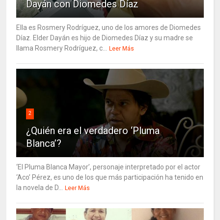
Dayán con Diomedes Díaz
Ella es Rosmery Rodríguez, uno de los amores de Diomedes
Díaz. Elder Dayán es hijo de Diomedes Díaz y su madre se
llama Rosmery Rodríguez, c...
Leer Más
2
¿Quién era el verdadero ‘Pluma
Blanca’?
‘El Pluma Blanca Mayor’, personaje interpretado por el actor
‘Aco’ Pérez, es uno de los que más participación ha tenido en
la novela de D...
Leer Más