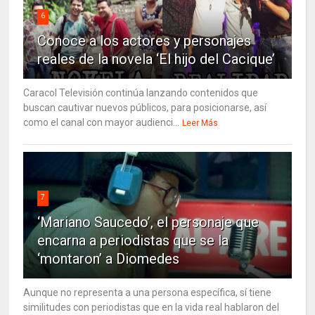
6
Conoce a los actores y personajes
reales de la novela ‘El hijo del Cacique’
Caracol Televisión continúa lanzando contenidos que
buscan cautivar nuevos públicos, para posicionarse, así
como el canal con mayor audienci...
Leer Más
7
‘Mariano Saucedo’, el personaje que
encarna a periodistas que se la
‘montaron’ a Diomedes
Aunque no representa a una persona específica, sí tiene
similitudes con periodistas que en la vida real hablaron del