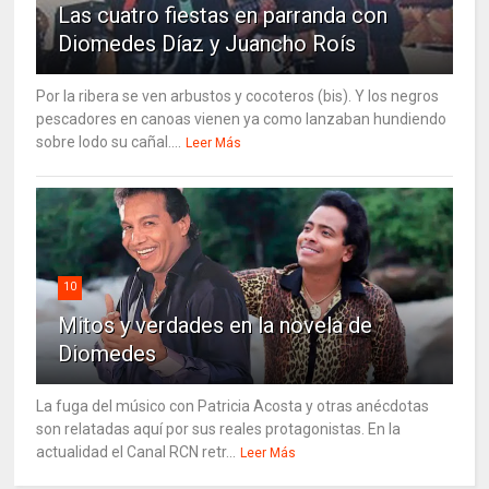
Las cuatro fiestas en parranda con
Diomedes Díaz y Juancho Roís
Por la ribera se ven arbustos y cocoteros (bis). Y los negros
pescadores en canoas vienen ya como lanzaban hundiendo
sobre lodo su cañal....
Leer Más
10
Mitos y verdades en la novela de
Diomedes
La fuga del músico con Patricia Acosta y otras anécdotas
son relatadas aquí por sus reales protagonistas. En la
actualidad el Canal RCN retr...
Leer Más