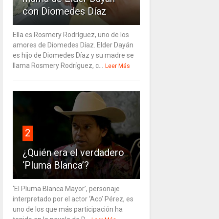
con Diomedes Díaz
Ella es Rosmery Rodríguez, uno de los
amores de Diomedes Díaz. Elder Dayán
es hijo de Diomedes Díaz y su madre se
llama Rosmery Rodríguez, c...
Leer Más
2
¿Quién era el verdadero
‘Pluma Blanca’?
‘El Pluma Blanca Mayor’, personaje
interpretado por el actor ‘Aco’ Pérez, es
uno de los que más participación ha