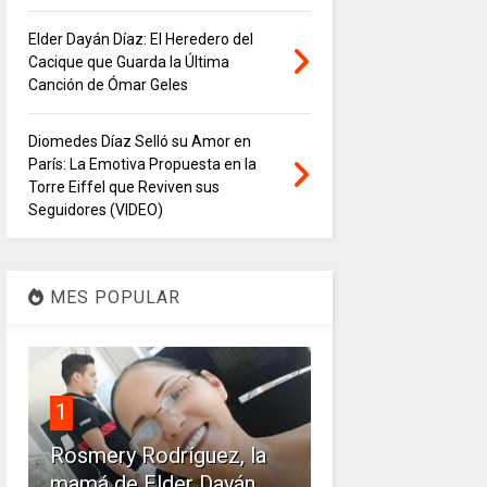
Elder Dayán Díaz: El Heredero del
Cacique que Guarda la Última
Canción de Ómar Geles
Diomedes Díaz Selló su Amor en
París: La Emotiva Propuesta en la
Torre Eiffel que Reviven sus
Seguidores (VIDEO)
MES POPULAR
1
Rosmery Rodríguez, la
mamá de Elder Dayán