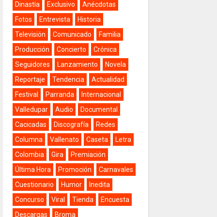
Dinastía
Exclusivo
Anécdotas
Fotos
Entrevista
Historia
Televisión
Comunicado
Familia
Producción
Concierto
Crónica
Seguidores
Lanzamiento
Novela
Reportaje
Tendencia
Actualidad
Festival
Parranda
Internacional
Valledupar
Audio
Documental
Cacicadas
Discografía
Redes
Columna
Vallenato
Caseta
Letra
Colombia
Gira
Premiación
Última Hora
Promoción
Carnavales
Cuestionario
Humor
Inedita
Concurso
Viral
Tienda
Encuesta
Descargas
Broma