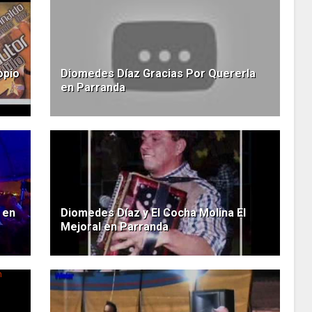
opio
Diomedes Díaz Gracias Por Quererla
en Parranda
 en
Diomedes Díaz y El Cocha Molina El
Mejoral en Parranda