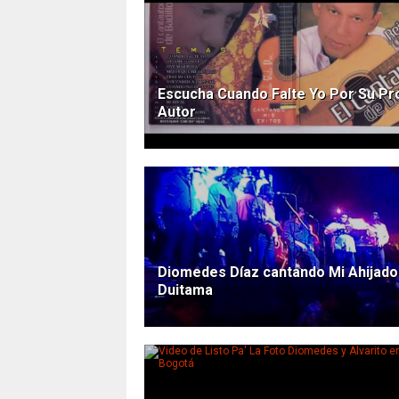
Escucha Cuando Falte Yo Por Su Pr
Autor
Diomedes Díaz cantando Mi Ahijado
Duitama