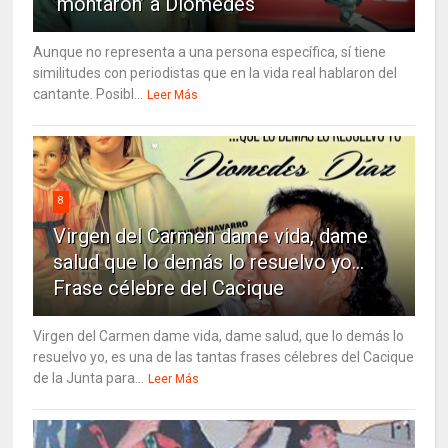
‘montaron’ a Diomedes
Aunque no representa a una persona específica, sí tiene
similitudes con periodistas que en la vida real hablaron del
cantante. Posibl...
Leer Más
8
Virgen del Carmen dame vida, dame
salud que lo demás lo resuelvo yo…
Frase célebre del Cacique
Virgen del Carmen dame vida, dame salud, que lo demás lo
resuelvo yo, es una de las tantas frases célebres del Cacique
de la Junta para...
Leer Más