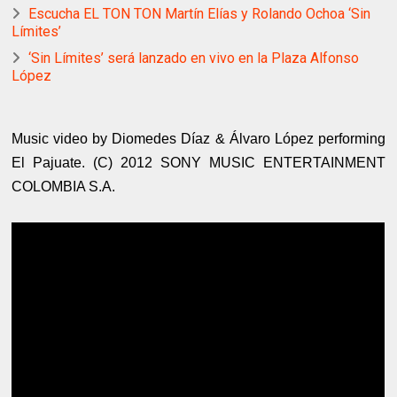
Escucha EL TON TON Martín Elías y Rolando Ochoa ‘Sin
Límites’
‘Sin Límites’ será lanzado en vivo en la Plaza Alfonso
López
Music video by Diomedes Díaz & Álvaro López performing
El Pajuate. (C) 2012 SONY MUSIC ENTERTAINMENT
COLOMBIA S.A.