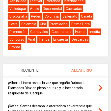
Actualidad
Festival
Parranda
Internacional
Valledupar
Audio
Documental
Cacicadas
Discografía
Redes
Columna
Vallenato
Caseta
Letra
Colombia
Gira
Premiación
Última Hora
Promoción
Carnavales
Cuestionario
Humor
Inedita
Concurso
Viral
Tienda
Encuesta
Descargas
Broma
RECIENTE
ALEATORIO
¡Alberto Linero revela la vez que regañó furioso a
Diomedes Díaz en pleno bautizo y la inesperada
respuesta del Cacique!
¡Rafael Santos destapa la aterradora advertencia que