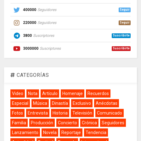
400000
Seguidores
Seguir
220000
Seguidores
Seguir
3800
Suscriptores
Suscribirte
3000000
Suscriptores
Suscribirte
CATEGORÍAS
Video
Nota
Artículo
Homenaje
Recuerdos
Especial
Música
Dinastía
Exclusivo
Anécdotas
Fotos
Entrevista
Historia
Televisión
Comunicado
Familia
Producción
Concierto
Crónica
Seguidores
Lanzamiento
Novela
Reportaje
Tendencia