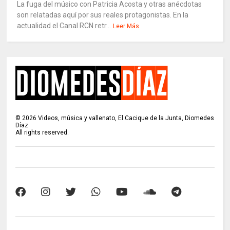
La fuga del músico con Patricia Acosta y otras anécdotas
son relatadas aquí por sus reales protagonistas. En la
actualidad el Canal RCN retr...
Leer Más
©
2026
Videos, música y vallenato, El Cacique de la Junta, Diomedes
Díaz
All rights reserved.