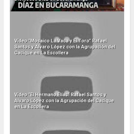
Video "Mosaico La Vaca y El Toro" Rafael
Santos y Alvaro López con la Agrupación del
Cacique en La Escollera
Video "El Hermano Elías" Rafael Santos y
Alvaro López con la Agrupación del Cacique
en La Escollera