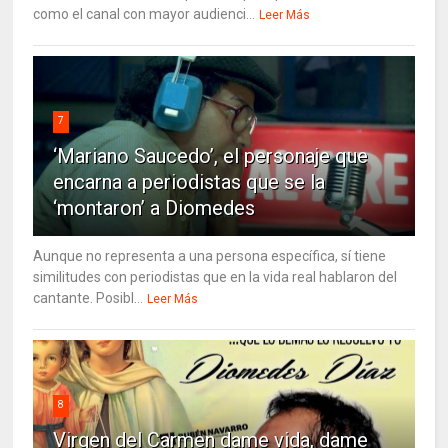
como el canal con mayor audienci...
Leer Más
7
‘Mariano Saucedo’, el personaje que
encarna a periodistas que se la
‘montaron’ a Diomedes
Aunque no representa a una persona específica, sí tiene
similitudes con periodistas que en la vida real hablaron del
cantante. Posibl...
Leer Más
8
Virgen del Carmen dame vida, dame