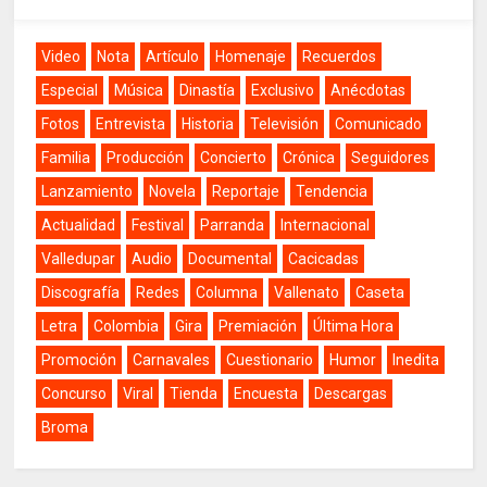
Video
Nota
Artículo
Homenaje
Recuerdos
Especial
Música
Dinastía
Exclusivo
Anécdotas
Fotos
Entrevista
Historia
Televisión
Comunicado
Familia
Producción
Concierto
Crónica
Seguidores
Lanzamiento
Novela
Reportaje
Tendencia
Actualidad
Festival
Parranda
Internacional
Valledupar
Audio
Documental
Cacicadas
Discografía
Redes
Columna
Vallenato
Caseta
Letra
Colombia
Gira
Premiación
Última Hora
Promoción
Carnavales
Cuestionario
Humor
Inedita
Concurso
Viral
Tienda
Encuesta
Descargas
Broma