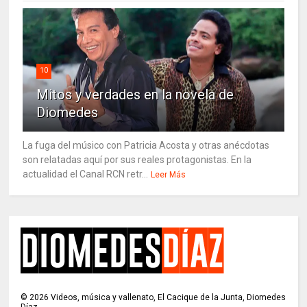
10
Mitos y verdades en la novela de
Diomedes
La fuga del músico con Patricia Acosta y otras anécdotas
son relatadas aquí por sus reales protagonistas. En la
actualidad el Canal RCN retr...
Leer Más
©
2026
Videos, música y vallenato, El Cacique de la Junta, Diomedes
Díaz