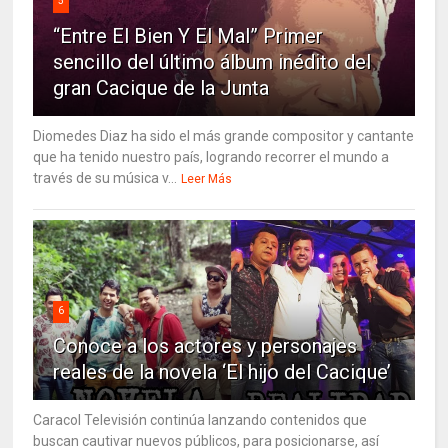
5
“Entre El Bien Y El Mal” Primer
sencillo del último álbum inédito del
gran Cacique de la Junta
Diomedes Diaz ha sido el más grande compositor y cantante
que ha tenido nuestro país, logrando recorrer el mundo a
través de su música v...
Leer Más
6
Conoce a los actores y personajes
reales de la novela ‘El hijo del Cacique’
Caracol Televisión continúa lanzando contenidos que
buscan cautivar nuevos públicos, para posicionarse, así