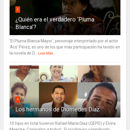
2
¿Quién era el verdadero ‘Pluma
Blanca’?
‘El Pluma Blanca Mayor’, personaje interpretado por el actor
‘Aco’ Pérez, es uno de los que más participación ha tenido en
la novela de D...
Leer Más
3
Los hermanos de Diomedes Díaz
10 hijos en total tuvieron Rafael María Díaz (QEPD) y Elvira
Maestre. Conócelos a todos!. El prodigioso y bendecido