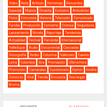
Video
Nota
Artículo
Homenaje
Recuerdos
Especial
Música
Dinastía
Exclusivo
Anécdotas
Fotos
Entrevista
Historia
Televisión
Comunicado
Familia
Producción
Concierto
Crónica
Seguidores
Lanzamiento
Novela
Reportaje
Tendencia
Actualidad
Festival
Parranda
Internacional
Valledupar
Audio
Documental
Cacicadas
Discografía
Redes
Columna
Vallenato
Caseta
Letra
Colombia
Gira
Premiación
Última Hora
Promoción
Carnavales
Cuestionario
Humor
Inedita
Concurso
Viral
Tienda
Encuesta
Descargas
Broma