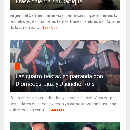
Frase célebre del Cacique
Virgen del Carmen dame vida, dame salud, que lo demás lo
resuelvo yo, es una de las tantas frases célebres del Cacique
de la Junta para...
Leer Más
9
Las cuatro fiestas en parranda con
Diomedes Díaz y Juancho Roís
Por la ribera se ven arbustos y cocoteros (bis). Y los negros
pescadores en canoas vienen ya como lanzaban hundiendo
sobre lodo su cañal....
Leer Más