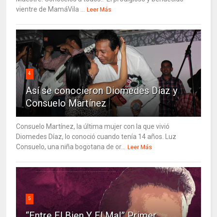
vientre de MamáVila ...
Leer Más
4
Así se conocieron Diomedes Díaz y
Consuelo Martínez
Consuelo Martínez, la última mujer con la que vivió
Diomedes Díaz, lo conoció cuando tenía 14 años. Luz
Consuelo, una niña bogotana de or...
Leer Más
5
“Entre El Bien Y El Mal” Primer