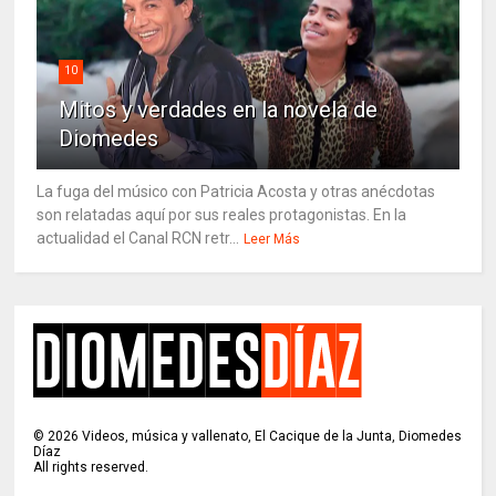
10
Mitos y verdades en la novela de
Diomedes
La fuga del músico con Patricia Acosta y otras anécdotas
son relatadas aquí por sus reales protagonistas. En la
actualidad el Canal RCN retr...
Leer Más
©
2026
Videos, música y vallenato, El Cacique de la Junta, Diomedes
Díaz
All rights reserved.