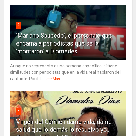
7
‘Mariano Saucedo’, el personaje que
encarna a periodistas que se la
‘montaron’ a Diomedes
Aunque no representa a una persona específica, sí tiene
similitudes con periodistas que en la vida real hablaron del
cantante. Posibl...
Leer Más
8
Virgen del Carmen dame vida, dame
salud que lo demás lo resuelvo yo…