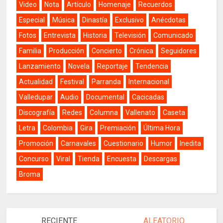
Video
Nota
Artículo
Homenaje
Recuerdos
Especial
Música
Dinastía
Exclusivo
Anécdotas
Fotos
Entrevista
Historia
Televisión
Comunicado
Familia
Producción
Concierto
Crónica
Seguidores
Lanzamiento
Novela
Reportaje
Tendencia
Actualidad
Festival
Parranda
Internacional
Valledupar
Audio
Documental
Cacicadas
Discografía
Redes
Columna
Vallenato
Caseta
Letra
Colombia
Gira
Premiación
Última Hora
Promoción
Carnavales
Cuestionario
Humor
Inedita
Concurso
Viral
Tienda
Encuesta
Descargas
Broma
RECIENTE
ALEATORIO