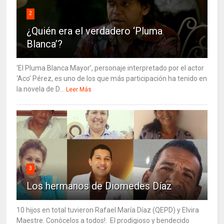
2
¿Quién era el verdadero ‘Pluma
Blanca’?
‘El Pluma Blanca Mayor’, personaje interpretado por el actor
‘Aco’ Pérez, es uno de los que más participación ha tenido en
la novela de D...
Leer Más
3
Los hermanos de Diomedes Díaz
10 hijos en total tuvieron Rafael María Díaz (QEPD) y Elvira
Maestre. Conócelos a todos!. El prodigioso y bendecido