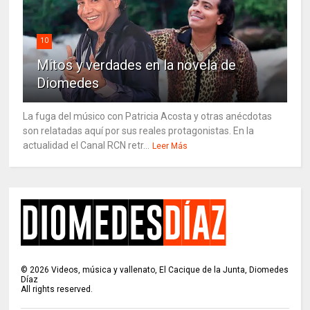
10
Mitos y verdades en la novela de
Diomedes
La fuga del músico con Patricia Acosta y otras anécdotas
son relatadas aquí por sus reales protagonistas. En la
actualidad el Canal RCN retr...
Leer Más
©
2026
Videos, música y vallenato, El Cacique de la Junta, Diomedes
Díaz
All rights reserved.