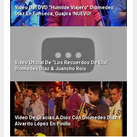
Video Del DVD "Humilde Viajero" Diomedes
Díaz En Fonseca, Guajira !NUEVO!
Video Oficial De "Los Recuerdos De Ella"
Diomedes Díaz & Juancho Rois
Video De Gracias A Dios Con Diomedes Díaz Y
Alvarito López En Pinillo