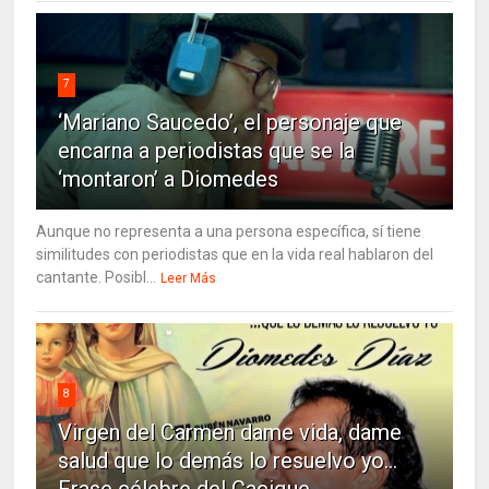
7
‘Mariano Saucedo’, el personaje que
encarna a periodistas que se la
‘montaron’ a Diomedes
Aunque no representa a una persona específica, sí tiene
similitudes con periodistas que en la vida real hablaron del
cantante. Posibl...
Leer Más
8
Virgen del Carmen dame vida, dame
salud que lo demás lo resuelvo yo…
Frase célebre del Cacique