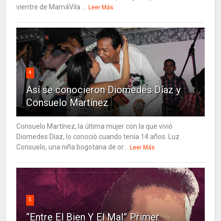
vientre de MamáVila ...
Leer Más
4
Así se conocieron Diomedes Díaz y
Consuelo Martínez
Consuelo Martínez, la última mujer con la que vivió
Diomedes Díaz, lo conoció cuando tenía 14 años. Luz
Consuelo, una niña bogotana de or...
Leer Más
5
“Entre El Bien Y El Mal” Primer