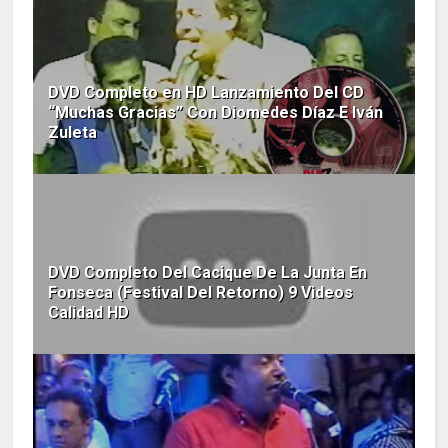
DVD Completo en HD Lanzamiento Del CD
“Muchas Gracias” Con Diomedes Díaz E Iván
Zuleta
DVD Completo Del Cacique De La Junta En
Fonseca (Festival Del Retorno) 9 Videos
Calidad HD