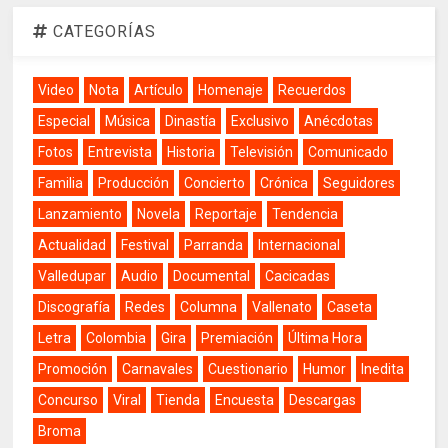
CATEGORÍAS
Video
Nota
Artículo
Homenaje
Recuerdos
Especial
Música
Dinastía
Exclusivo
Anécdotas
Fotos
Entrevista
Historia
Televisión
Comunicado
Familia
Producción
Concierto
Crónica
Seguidores
Lanzamiento
Novela
Reportaje
Tendencia
Actualidad
Festival
Parranda
Internacional
Valledupar
Audio
Documental
Cacicadas
Discografía
Redes
Columna
Vallenato
Caseta
Letra
Colombia
Gira
Premiación
Última Hora
Promoción
Carnavales
Cuestionario
Humor
Inedita
Concurso
Viral
Tienda
Encuesta
Descargas
Broma