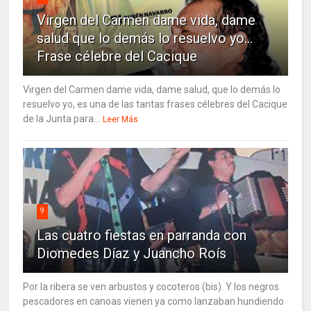
Virgen del Carmen dame vida, dame
salud que lo demás lo resuelvo yo…
Frase célebre del Cacique
Virgen del Carmen dame vida, dame salud, que lo demás lo
resuelvo yo, es una de las tantas frases célebres del Cacique
de la Junta para...
Leer Más
9
Las cuatro fiestas en parranda con
Diomedes Díaz y Juancho Roís
Por la ribera se ven arbustos y cocoteros (bis). Y los negros
pescadores en canoas vienen ya como lanzaban hundiendo