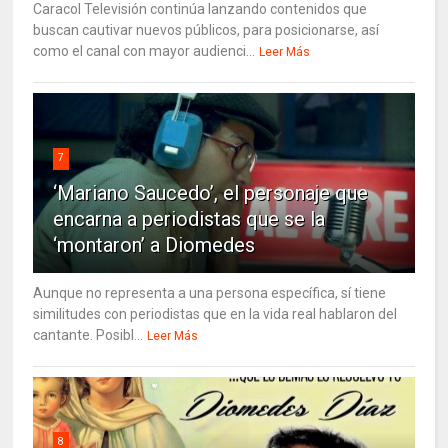
Caracol Televisión continúa lanzando contenidos que
buscan cautivar nuevos públicos, para posicionarse, así
como el canal con mayor audienci...
Leer Más
7
‘Mariano Saucedo’, el personaje que
encarna a periodistas que se la
‘montaron’ a Diomedes
Aunque no representa a una persona específica, sí tiene
similitudes con periodistas que en la vida real hablaron del
cantante. Posibl...
Leer Más
8