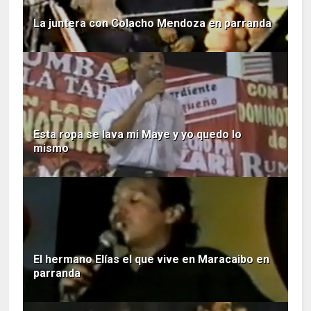
La juntera con Colacho Mendoza en parranda
Esta ropa se lava mi Maye y yo quedo lo
mismo
El hermano Elías el que vive en Maracaibo en
parranda