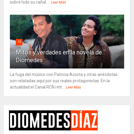
sobre lodo su cañal....
Leer Más
10
Mitos y verdades en la novela de
Diomedes
La fuga del músico con Patricia Acosta y otras anécdotas
son relatadas aquí por sus reales protagonistas. En la
actualidad el Canal RCN retr...
Leer Más