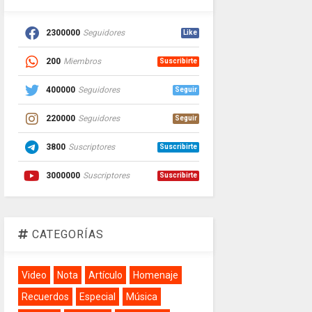
2300000
Seguidores
Like
200
Miembros
Suscribirte
400000
Seguidores
Seguir
220000
Seguidores
Seguir
3800
Suscriptores
Suscribirte
3000000
Suscriptores
Suscribirte
CATEGORÍAS
Video
Nota
Artículo
Homenaje
Recuerdos
Especial
Música