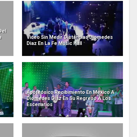
Del
a
Video Sin Medir Distancias Diomedes
Diaz En La Fe Music Hall
Apoteósico Recibimiento En México A
Diomedes Díaz En Su Regreso A Los
Escenarios