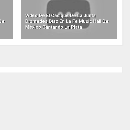
Video De El Cacique De La Junta
 De
Diomedes Díaz En La Fe Music Hall De
México Cantando La Plata