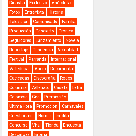
Dinastía
Exclusivo
Anécdotas
Fotos
Entrevista
Historia
Televisión
Comunicado
Familia
Producción
Concierto
Crónica
Seguidores
Lanzamiento
Novela
Reportaje
Tendencia
Actualidad
Festival
Parranda
Internacional
Valledupar
Audio
Documental
Cacicadas
Discografía
Redes
Columna
Vallenato
Caseta
Letra
Colombia
Gira
Premiación
Última Hora
Promoción
Carnavales
Cuestionario
Humor
Inedita
Concurso
Viral
Tienda
Encuesta
Descargas
Broma