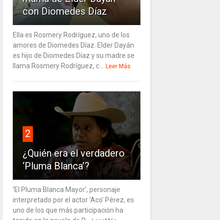
con Diomedes Díaz
Ella es Rosmery Rodríguez, uno de los
amores de Diomedes Díaz. Elder Dayán
es hijo de Diomedes Díaz y su madre se
llama Rosmery Rodríguez, c...
Leer Más
2
¿Quién era el verdadero
‘Pluma Blanca’?
‘El Pluma Blanca Mayor’, personaje
interpretado por el actor ‘Aco’ Pérez, es
uno de los que más participación ha