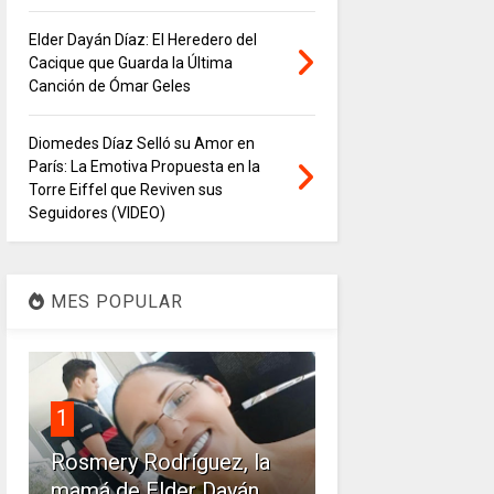
Elder Dayán Díaz: El Heredero del
Cacique que Guarda la Última
Canción de Ómar Geles
Diomedes Díaz Selló su Amor en
París: La Emotiva Propuesta en la
Torre Eiffel que Reviven sus
Seguidores (VIDEO)
MES POPULAR
1
Rosmery Rodríguez, la
mamá de Elder Dayán