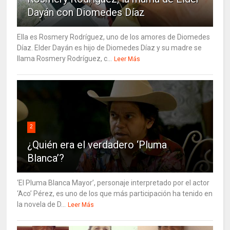
Dayán con Diomedes Díaz
Ella es Rosmery Rodríguez, uno de los amores de Diomedes
Díaz. Elder Dayán es hijo de Diomedes Díaz y su madre se
llama Rosmery Rodríguez, c...
Leer Más
2
¿Quién era el verdadero ‘Pluma
Blanca’?
‘El Pluma Blanca Mayor’, personaje interpretado por el actor
‘Aco’ Pérez, es uno de los que más participación ha tenido en
la novela de D...
Leer Más