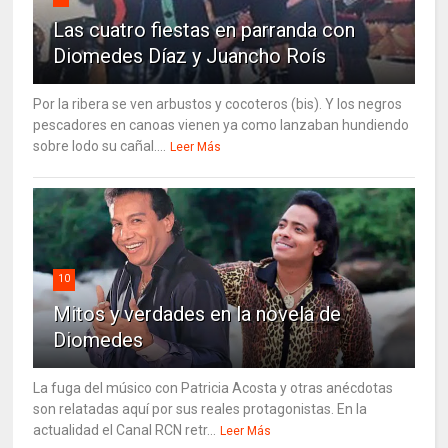
Las cuatro fiestas en parranda con
Diomedes Díaz y Juancho Roís
Por la ribera se ven arbustos y cocoteros (bis). Y los negros
pescadores en canoas vienen ya como lanzaban hundiendo
sobre lodo su cañal....
Leer Más
10
Mitos y verdades en la novela de
Diomedes
La fuga del músico con Patricia Acosta y otras anécdotas
son relatadas aquí por sus reales protagonistas. En la
actualidad el Canal RCN retr...
Leer Más