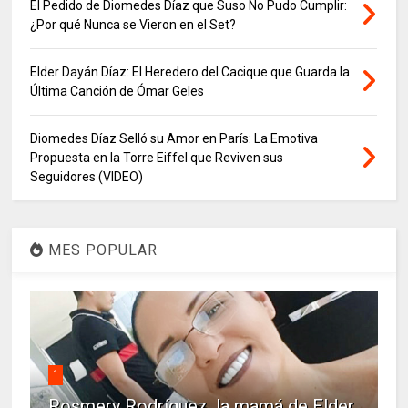
El Pedido de Diomedes Díaz que Suso No Pudo Cumplir:
¿Por qué Nunca se Vieron en el Set?
Elder Dayán Díaz: El Heredero del Cacique que Guarda la
Última Canción de Ómar Geles
Diomedes Díaz Selló su Amor en París: La Emotiva
Propuesta en la Torre Eiffel que Reviven sus
Seguidores (VIDEO)
MES POPULAR
1
Rosmery Rodríguez, la mamá de Elder