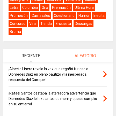
Letra
Colombia
Gira
Premiación
Última Hora
Promoción
Carnavales
Cuestionario
Humor
Inedita
Concurso
Viral
Tienda
Encuesta
Descargas
Broma
RECIENTE
ALEATORIO
¡Alberto Linero revela la vez que regañó furioso a
Diomedes Díaz en pleno bautizo y la inesperada
respuesta del Cacique!
¡Rafael Santos destapa la aterradora advertencia que
Diomedes Díaz le hizo antes de morir y que se cumplió
en su entierro!