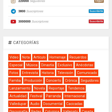
220000
Seguidores
Seguir
3800
Suscriptores
Suscribirte
3000000
Suscriptores
Suscribirte
CATEGORÍAS
Video
Nota
Artículo
Homenaje
Recuerdos
Especial
Música
Dinastía
Exclusivo
Anécdotas
Fotos
Entrevista
Historia
Televisión
Comunicado
Familia
Producción
Concierto
Crónica
Seguidores
Lanzamiento
Novela
Reportaje
Tendencia
Actualidad
Festival
Parranda
Internacional
Valledupar
Audio
Documental
Cacicadas
Discografía
Redes
Columna
Vallenato
Caseta