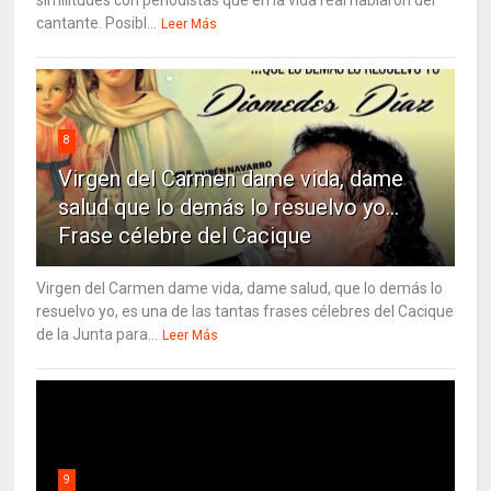
cantante. Posibl...
Leer Más
8
Virgen del Carmen dame vida, dame
salud que lo demás lo resuelvo yo…
Frase célebre del Cacique
Virgen del Carmen dame vida, dame salud, que lo demás lo
resuelvo yo, es una de las tantas frases célebres del Cacique
de la Junta para...
Leer Más
9