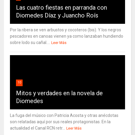
Las cuatro fiestas en parranda con
Diomedes Díaz y Juancho Roís
Por la ribera se ven arbustos y cocoteros (bis). Y los negros
pescadores en canoas vienen ya como lanzaban hundiendo
sobre lodo su cañal....
Leer Más
10
Mitos y verdades en la novela de
Diomedes
La fuga del músico con Patricia Acosta y otras anécdotas
son relatadas aquí por sus reales protagonistas. En la
actualidad el Canal RCN retr...
Leer Más