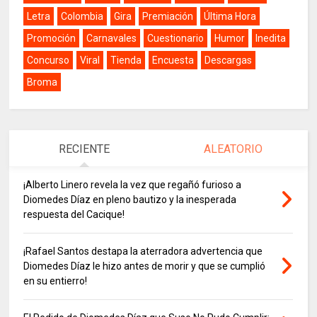
Letra
Colombia
Gira
Premiación
Última Hora
Promoción
Carnavales
Cuestionario
Humor
Inedita
Concurso
Viral
Tienda
Encuesta
Descargas
Broma
RECIENTE
ALEATORIO
¡Alberto Linero revela la vez que regañó furioso a
Diomedes Díaz en pleno bautizo y la inesperada
respuesta del Cacique!
¡Rafael Santos destapa la aterradora advertencia que
Diomedes Díaz le hizo antes de morir y que se cumplió
en su entierro!