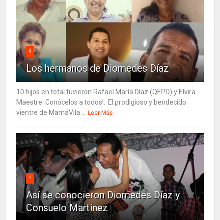
3
Los hermanos de Diomedes Díaz
10 hijos en total tuvieron Rafael María Díaz (QEPD) y Elvira
Maestre. Conócelos a todos!. El prodigioso y bendecido
vientre de MamáVila ...
Leer Más
4
Así se conocieron Diomedes Díaz y
Consuelo Martínez