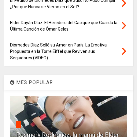
El Pedido de Diomedes Díaz que Suso No Pudo Cumplir:
¿Por qué Nunca se Vieron en el Set?
Elder Dayán Díaz: El Heredero del Cacique que Guarda la
Última Canción de Ómar Geles
Diomedes Díaz Selló su Amor en París: La Emotiva
Propuesta en la Torre Eiffel que Reviven sus
Seguidores (VIDEO)
MES POPULAR
1
Rosmery Rodríguez, la mamá de Elder