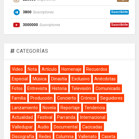
3800
Suscriptores
Suscribirte
3000000
Suscriptores
Suscribirte
CATEGORÍAS
Video
Nota
Artículo
Homenaje
Recuerdos
Especial
Música
Dinastía
Exclusivo
Anécdotas
Fotos
Entrevista
Historia
Televisión
Comunicado
Familia
Producción
Concierto
Crónica
Seguidores
Lanzamiento
Novela
Reportaje
Tendencia
Actualidad
Festival
Parranda
Internacional
Valledupar
Audio
Documental
Cacicadas
Discografía
Redes
Columna
Vallenato
Caseta