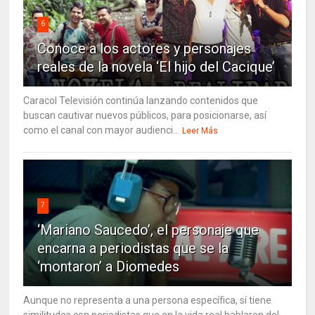
6
Conoce a los actores y personajes
reales de la novela ‘El hijo del Cacique’
Caracol Televisión continúa lanzando contenidos que
buscan cautivar nuevos públicos, para posicionarse, así
como el canal con mayor audienci...
Leer Más
7
‘Mariano Saucedo’, el personaje que
encarna a periodistas que se la
‘montaron’ a Diomedes
Aunque no representa a una persona específica, sí tiene
similitudes con periodistas que en la vida real hablaron del