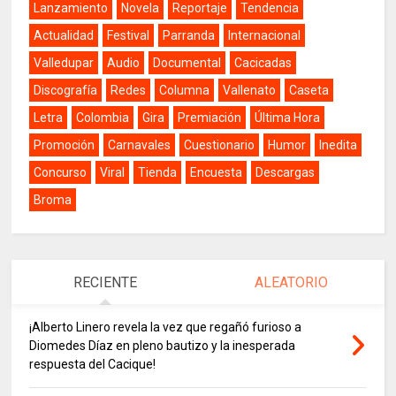
Lanzamiento
Novela
Reportaje
Tendencia
Actualidad
Festival
Parranda
Internacional
Valledupar
Audio
Documental
Cacicadas
Discografía
Redes
Columna
Vallenato
Caseta
Letra
Colombia
Gira
Premiación
Última Hora
Promoción
Carnavales
Cuestionario
Humor
Inedita
Concurso
Viral
Tienda
Encuesta
Descargas
Broma
RECIENTE
ALEATORIO
¡Alberto Linero revela la vez que regañó furioso a
Diomedes Díaz en pleno bautizo y la inesperada
respuesta del Cacique!