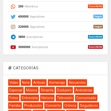
200
Miembros
Suscribirte
400000
Seguidores
Seguir
220000
Seguidores
Seguir
3800
Suscriptores
Suscribirte
3000000
Suscriptores
Suscribirte
CATEGORÍAS
Video
Nota
Artículo
Homenaje
Recuerdos
Especial
Música
Dinastía
Exclusivo
Anécdotas
Fotos
Entrevista
Historia
Televisión
Comunicado
Familia
Producción
Concierto
Crónica
Seguidores