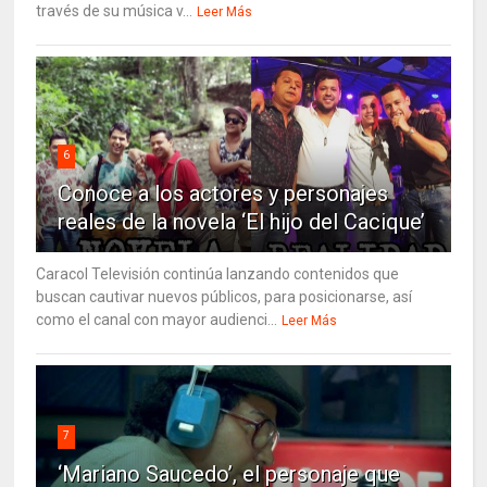
través de su música v...
Leer Más
6
Conoce a los actores y personajes
reales de la novela ‘El hijo del Cacique’
Caracol Televisión continúa lanzando contenidos que
buscan cautivar nuevos públicos, para posicionarse, así
como el canal con mayor audienci...
Leer Más
7
‘Mariano Saucedo’, el personaje que