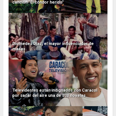
canción "El cóndor herido"
Diomedes Díaz, el mayor influenciador de
masas
Televidentes están indignados con Caracol
por sacar del aire una de sus novelas