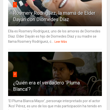
1
Rosmery Rodríguez, la mamá de Elder
Dayán con Diomedes Díaz
Ella es Rosmery Rodríguez, uno de los amores de Diomedes
Díaz. Elder Dayán es hijo de Diomedes Díaz y su madre se
llama Rosmery Rodríguez, c...
Leer Más
2
¿Quién era el verdadero ‘Pluma
Blanca’?
‘El Pluma Blanca Mayor’, personaje interpretado por el actor
‘Aco’ Pérez, es uno de los que más participación ha tenido en