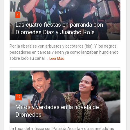
9
Las cuatro fiestas en parranda con
Diomedes Díaz y Juancho Roís
Por la ribera se ven arbustos y cocoteros (bis). Y los negros
pescadores en canoas vienen ya como lanzaban hundiendo
sobre lodo su cañal....
Leer Más
10
Mitos y verdades en la novela de
Diomedes
La fuga del músico con Patricia Acosta y otras anécdotas