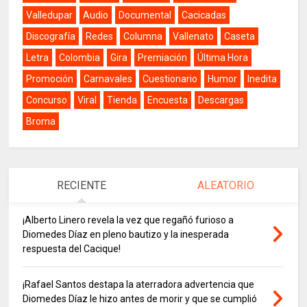
Valledupar
Audio
Documental
Cacicadas
Discografía
Redes
Columna
Vallenato
Caseta
Letra
Colombia
Gira
Premiación
Última Hora
Promoción
Carnavales
Cuestionario
Humor
Inedita
Concurso
Viral
Tienda
Encuesta
Descargas
Broma
RECIENTE
ALEATORIO
¡Alberto Linero revela la vez que regañó furioso a
Diomedes Díaz en pleno bautizo y la inesperada
respuesta del Cacique!
¡Rafael Santos destapa la aterradora advertencia que
Diomedes Díaz le hizo antes de morir y que se cumplió