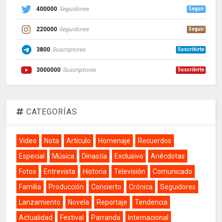
400000
Seguidores
Seguir
220000
Seguidores
Seguir
3800
Suscriptores
Suscribirte
3000000
Suscriptores
Suscribirte
CATEGORÍAS
Video
Nota
Artículo
Homenaje
Recuerdos
Especial
Música
Dinastía
Exclusivo
Anécdotas
Fotos
Entrevista
Historia
Televisión
Comunicado
Familia
Producción
Concierto
Crónica
Seguidores
Lanzamiento
Novela
Reportaje
Tendencia
Actualidad
Festival
Parranda
Internacional