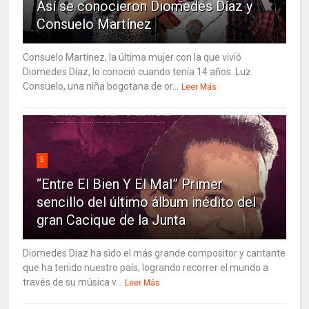
Así se conocieron Diomedes Díaz y
Consuelo Martínez
Consuelo Martínez, la última mujer con la que vivió
Diomedes Díaz, lo conoció cuando tenía 14 años. Luz
Consuelo, una niña bogotana de or...
Leer Más
5
“Entre El Bien Y El Mal” Primer
sencillo del último álbum inédito del
gran Cacique de la Junta
Diomedes Diaz ha sido el más grande compositor y cantante
que ha tenido nuestro país, logrando recorrer el mundo a
través de su música v...
Leer Más