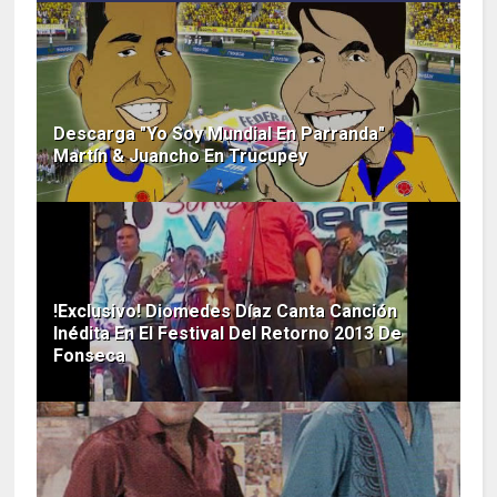
Descarga "Yo Soy Mundial En Parranda"
Martín & Juancho En Trucupey
!Exclusivo! Diomedes Díaz Canta Canción
Inédita En El Festival Del Retorno 2013 De
Fonseca